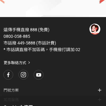
遠傳手機直撥 888 (免費)
0800-058-885
有
問
市話撥 449-5888 (市話計費)
題
* 市話請直撥不加區碼，手機撥打請加 02
找
愛
瑪
更多聯絡方式
門號方案
常用服務