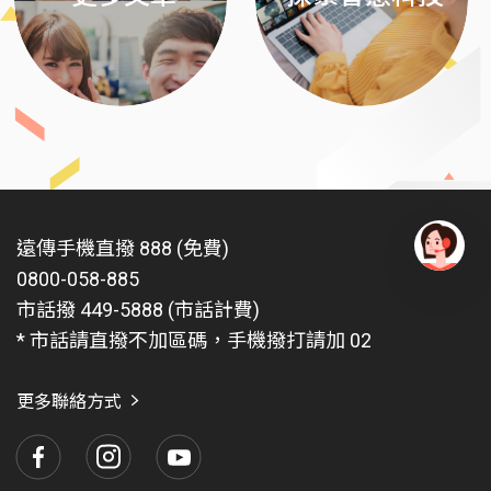
遠傳手機直撥 888 (免費)
0800-058-885
有
問
市話撥 449-5888 (市話計費)
題
* 市話請直撥不加區碼，手機撥打請加 02
找
愛
瑪
更多聯絡方式