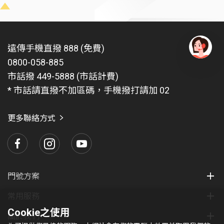
遠傳手機直撥 888 (免費)
0800-058-885
有
問
市話撥 449-5888 (市話計費)
題
* 市話請直撥不加區碼，手機撥打請加 02
找
愛
瑪
更多聯絡方式
門號方案
常用服務
Cookie之使用
關於我們