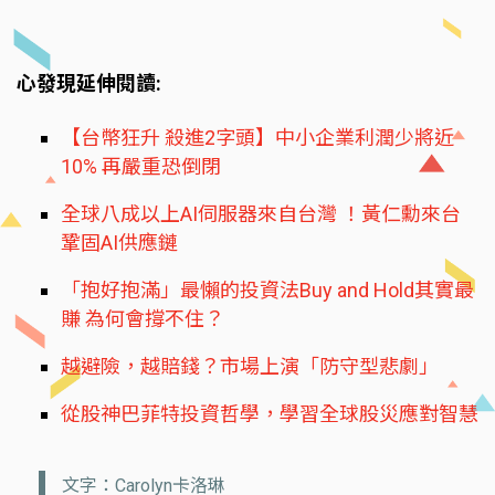
心發現延伸閱讀:
【台幣狂升 殺進2字頭】中小企業利潤少將近
10% 再嚴重恐倒閉
全球八成以上AI伺服器來自台灣 ！黃仁勳來台
鞏固AI供應鏈
「抱好抱滿」最懶的投資法Buy and Hold其實最
賺 為何會撐不住？
越避險，越賠錢？市場上演「防守型悲劇」
從股神巴菲特投資哲學，學習全球股災應對智慧
文字：Carolyn卡洛琳