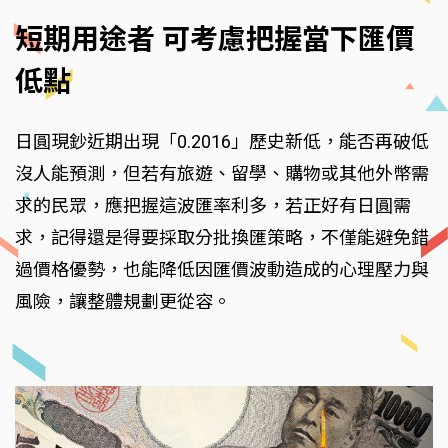
短期用途者 可考慮把握當下匯價
低點
日圓現鈔近期出現「0.2016」歷史新低，能否再破低
沒人能預測，但若有旅遊、留學、購物或其他外幣需
求的民眾，應把握這波匯率利多，若正好有日圓需
求，記得還是得要採取分批換匯策略，不僅能避免錯
過價格優勢，也能降低因匯價波動造成的心理壓力與
風險，讓整體規劃更從容。