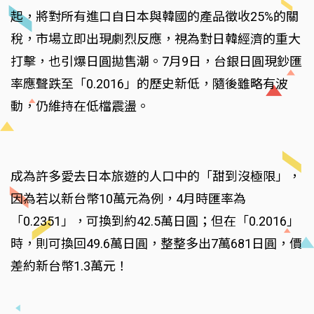
起，將對所有進口自日本與韓國的產品徵收25%的關
稅，市場立即出現劇烈反應，視為對日韓經濟的重大
打擊，也引爆日圓拋售潮。7月9日，台銀日圓現鈔匯
率應聲跌至「0.2016」的歷史新低，隨後雖略有波
動，仍維持在低檔震盪。
成為許多愛去日本旅遊的人口中的「甜到沒極限」，
因為若以新台幣10萬元為例，4月時匯率為
「0.2351」，可換到約42.5萬日圓；但在「0.2016」
時，則可換回49.6萬日圓，整整多出7萬681日圓，價
差約新台幣1.3萬元！