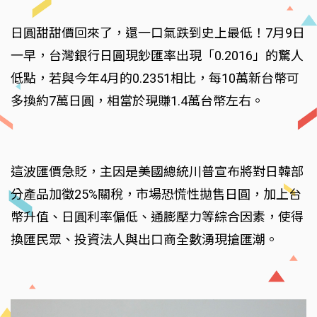
日圓甜甜價回來了，還一口氣跌到史上最低！7月9日
一早，台灣銀行日圓現鈔匯率出現「0.2016」的驚人
低點，若與今年4月的0.2351相比，每10萬新台幣可
多換約7萬日圓，相當於現賺1.4萬台幣左右。
這波匯價急貶，主因是美國總統川普宣布將對日韓部
分產品加徵25%關稅，市場恐慌性拋售日圓，加上台
幣升值、日圓利率偏低、通膨壓力等綜合因素，使得
換匯民眾、投資法人與出口商全數湧現搶匯潮。