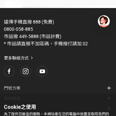
遠傳手機直撥 888 (免費)
0800-058-885
有
問
市話撥 449-5888 (市話計費)
題
* 市話請直撥不加區碼，手機撥打請加 02
找
愛
瑪
更多聯絡方式
門號方案
常用服務
Cookie之使用
關於我們
為了提供您最佳的服務，本網站會在您的電腦中放置並取用我們的