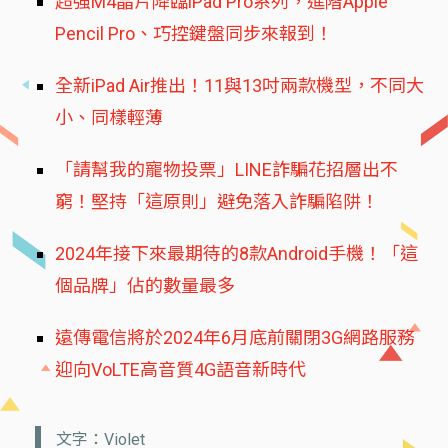
超強M4晶片降臨iPad Pro系列，進階Apple
Pencil Pro、巧控鍵盤同步來報到！
全新iPad Air推出！11與13吋兩款機型，不同大
小、同樣輕薄
「請幫我的寵物投票」LINE詐騙花招層出不
窮！堅持「這原則」避免落入詐騙陷阱！
2024年接下來最期待的8款Android手機！「這
個品牌」佔的數量最多
遠傳電信將於2024年6月底前關閉3G網路服務
迎向VoLTE高音質4G語音新時代
文字：Violet