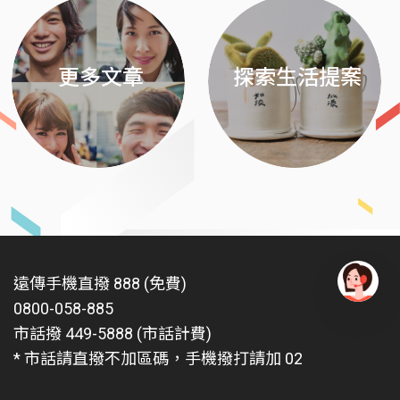
更多文章
探索生活提案
遠傳手機直撥 888 (免費)
0800-058-885
有
問
市話撥 449-5888 (市話計費)
題
* 市話請直撥不加區碼，手機撥打請加 02
找
愛
瑪