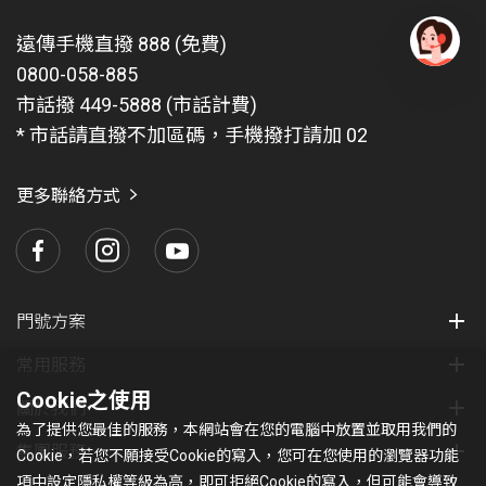
遠傳手機直撥 888 (免費)
0800-058-885
有
問
市話撥 449-5888 (市話計費)
題
* 市話請直撥不加區碼，手機撥打請加 02
找
愛
瑪
更多聯絡方式
門號方案
常用服務
Cookie之使用
關於我們
為了提供您最佳的服務，本網站會在您的電腦中放置並取用我們的
集團服務
Cookie，若您不願接受Cookie的寫入，您可在您使用的瀏覽器功能
項中設定隱私權等級為高，即可拒絕Cookie的寫入，但可能會導致