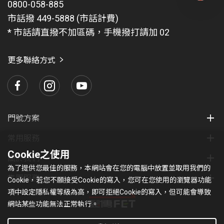
0800-058-885
有
問
市話撥 449-5888 (市話計費)
題
* 市話請直撥不加區碼，手機撥打請加 02
找
愛
瑪
更多聯絡方式
門號方案
常用服務
Cookie之使用
關於我們
為了提供您最佳的服務，本網站會在您的電腦中放置並取用我們的
集團服務
Cookie，若您不願接受Cookie的寫入，您可在您使用的瀏覽器功能
項中設定隱私權等級為高，即可拒絕Cookie的寫入，但可能會導致
網站某些功能無法正常執行。