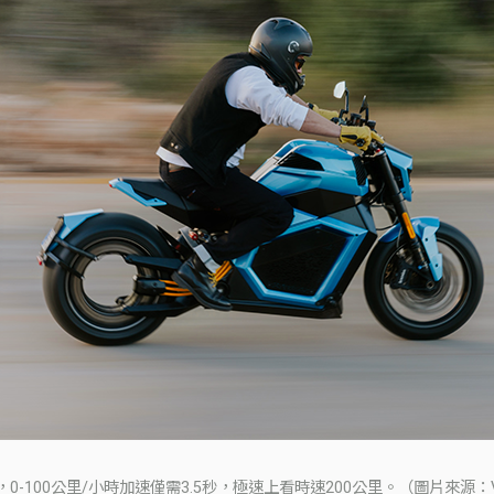
，0-100公里/小時加速僅需3.5秒，極速上看時速200公里。（圖片來源：Verge