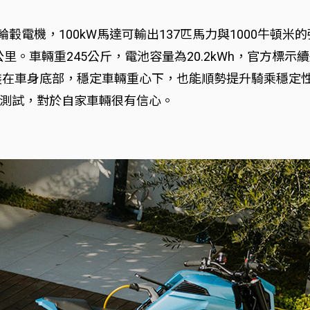
是無輪轂電機，100kW馬達可輸出137匹馬力與1000牛頓
公里。車輛重245公斤，電池容量為20.2kWh，官方標示
組安裝在車身底部，穩定車輛重心下，也能順勢提升騎乘穩
測試，對於自家車輛很有信心。