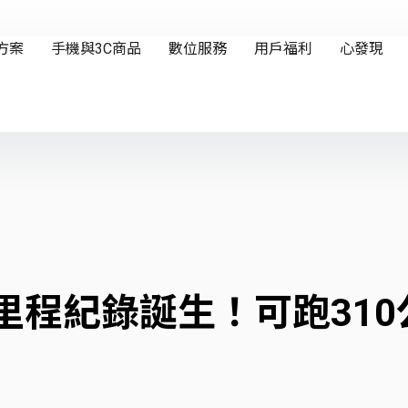
程紀錄誕生！可跑310