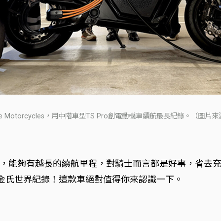
Motorcycles，用中階車型TS Pro創電動機車續航最長紀錄。（圖片來源：Ve
，能夠有越長的續航里程，對騎士而言都是好事，省去
為金氏世界紀錄！這款車絕對值得你來認識一下。