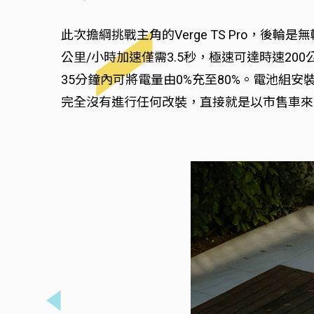
此次擔綱挑戰主角的Verge TS Pro，後輪
公里/小時加速僅需3.5秒，極速可達時速200
35分鐘內可將電量由0%充至80%。電池
完全沒有進行任何改裝，直接就是以市售車來