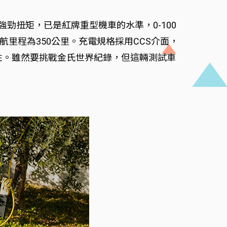
米的強勁扭矩，已是紅牌重型機車的水準，0-100
續航里程為350公里。充電規格採用CCS介面，
定性。雖然要挑戰金氏世界紀錄，但這輛測試車