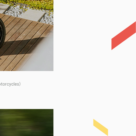
rcycles）