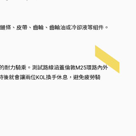
換鏈條、皮帶、齒輪、齒輪油或冷卻液等組件。
歷時16小時的耐力騎乘。測試路線涵蓋倫敦M25環路內外
後就會讓兩位KOL換手休息，避免疲勞騎