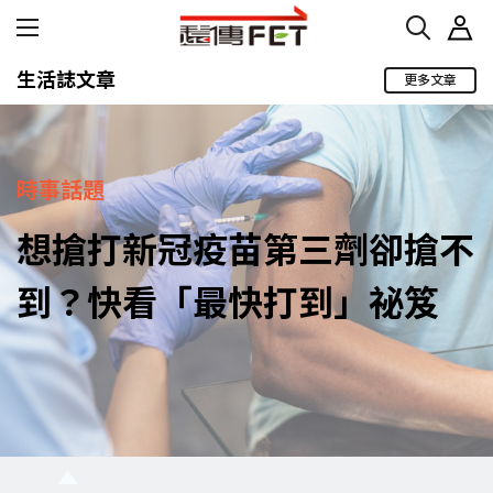
生活誌文章
更多文章
時事話題
想搶打新冠疫苗第三劑卻搶不
到？快看「最快打到」祕笈