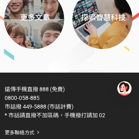
更多文章
探索智慧科技
遠傳手機直撥 888 (免費)
0800-058-885
有
問
市話撥 449-5888 (市話計費)
題
* 市話請直撥不加區碼，手機撥打請加 02
找
愛
瑪
更多聯絡方式