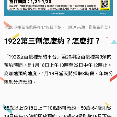
第20期疫苗預約將在1/18日開始。（圖片來源：衛生福利部）
1922第三劑怎麼約？怎麼打？
「1922疫苗接種預約平台」第20期疫苗接種第3劑的
預約時間，是1月18日上午10時至22日中午12時止。
為加速預約速度，1月18日當天將採取3時段、年齡分
級制分流預約。
65歲以上從18日上午10點起可預約、50歲-64歲則從
18日中午12時起開放預約、18歲-49歲則從18日下午