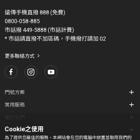
遠傳手機直撥 888 (免費)
0800-058-885
市話撥 449-5888 (市話計費)
* 市話請直撥不加區碼，手機撥打請加 02
更多聯絡方式
門號方案
常用服務
關於我們
Cookie之使用
集團服務
為了提供您最佳的服務，本網站會在您的電腦中放置並取用我們的