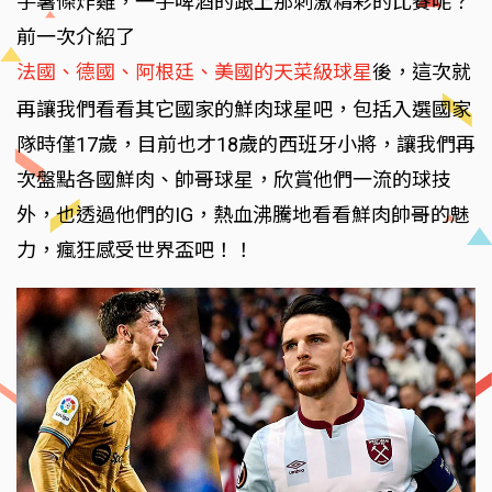
手薯條炸雞，一手啤酒的跟上那刺激精彩的比賽呢？
前一次介紹了
法國、德國、阿根廷、美國的天菜級球星
後，這次就
再讓我們看看其它國家的鮮肉球星吧，包括入選國家
隊時僅17歲，目前也才18歲的西班牙小將，讓我們再
次盤點各國鮮肉、帥哥球星，欣賞他們一流的球技
外，也透過他們的IG，熱血沸騰地看看鮮肉帥哥的魅
力，瘋狂感受世界盃吧！！