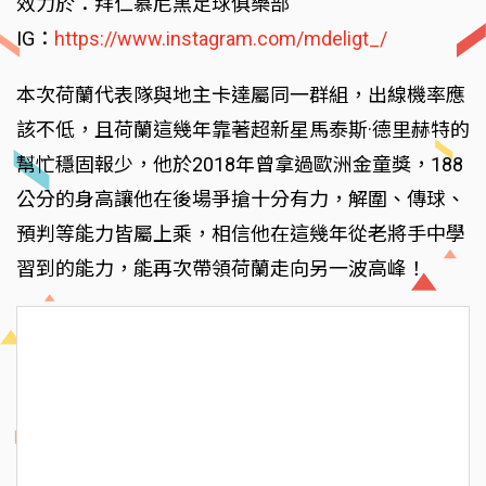
效力於：拜仁慕尼黑足球俱樂部
IG：
https://www.instagram.com/mdeligt_/
本次荷蘭代表隊與地主卡達屬同一群組，出線機率應
該不低，且荷蘭這幾年靠著超新星馬泰斯·德里赫特的
幫忙穩固報少，他於2018年曾拿過歐洲金童獎，188
公分的身高讓他在後場爭搶十分有力，解圍、傳球、
預判等能力皆屬上乘，相信他在這幾年從老將手中學
習到的能力，能再次帶領荷蘭走向另一波高峰！