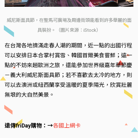
威尼斯面具節，在聖馬可廣場及周邊街頭能看到許多華麗的面
具裝扮。（圖片來源：iStock）
在台灣各地擠滿走春人潮的期間，近一點的出國行程
可以安排日本合掌村賞雪、韓國首爾美食嘗鮮；遠一
點的不妨來趟歐洲之旅，還能參加世界級嘉年華節慶
－義大利威尼斯面具節；若不喜歡去太冷的地方，則
可以去澳洲或紐西蘭享受溫暖的夏季陽光，欣賞壯麗
無垠的大自然美景。
遠傳friDay購物：→
各國上網卡