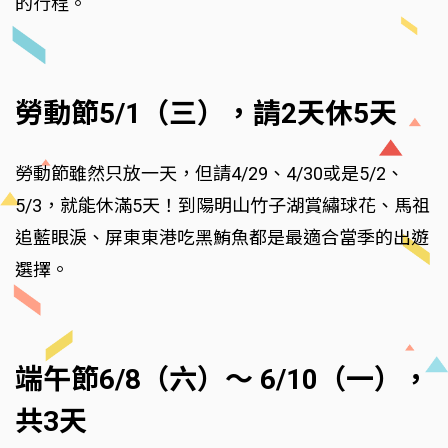
的行程。
勞動節5/1（三），請2天休5天
勞動節雖然只放一天，但請4/29、4/30或是5/2、
5/3，就能休滿5天！到陽明山竹子湖賞繡球花、馬祖
追藍眼淚、屏東東港吃黑鮪魚都是最適合當季的出遊
選擇。
端午節6/8（六）～ 6/10（一），
共3天