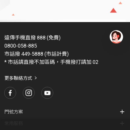
遠傳手機直撥 888 (免費)
0800-058-885
有
問
市話撥 449-5888 (市話計費)
題
* 市話請直撥不加區碼，手機撥打請加 02
找
愛
瑪
更多聯絡方式
門號方案
常用服務