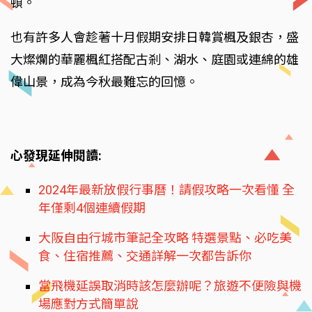
頓。
也有許多人會趁著十月假期安排日韓賞楓及銀杏，盛
大燦爛的華麗楓紅搭配古剎、湖水、庭園或連綿的雄
偉山景，成為今秋最難忘的回憶。
心發現延伸閱讀:
2024年最新放假行事曆！請假攻略一次看懂 全
年僅剩4個連續假期
大阪自由行城市筆記全攻略 特選景點、必吃美
食、住宿推薦、交通詳解一次都告訴你
當飛機延誤取消時該怎麼辦呢？旅遊不便險與機
場應對方式簡單說