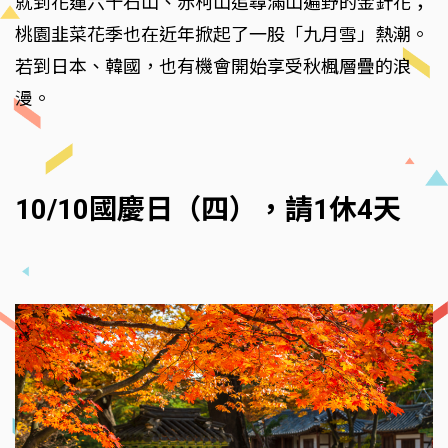
就到花蓮六十石山、赤柯山追尋滿山遍野的金針花；
桃園韭菜花季也在近年掀起了一股「九月雪」熱潮。
若到日本、韓國，也有機會開始享受秋楓層疊的浪
漫。
10/10國慶日（四），請1休4天