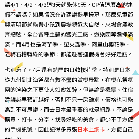
請4/1、4/2、4/3這3天就能休9天，CP值這麼高的連
假不請嗎？如果情況允許建議提早掃墓，那麼兒童節
與清明節就能帶小孩到農場親近大自然、來場食農教
育體驗，全台各種主題的觀光工廠、遊樂園等選擇滿
滿。而4月也是海芋季、螢火蟲季、阿里山櫻花季、
老梅石槽轉綠的季節，都能趁著連假機會好好走訪。
也別忘了，4月還有熱門的日韓櫻花季，特別是日本
從九州到北海道都有數不盡的賞櫻景點，在櫻花祭氛
圍的渲染之下更使人如癡如醉，但無論是機票、住宿
建議越早預訂越好，否則不只一房難求，價格也可能
高到不可思議，而去日本最重要的就是網路，不論是
購買、打卡、分享，找尋好吃的美食，都少不了方便
的手機訊號，因此記得多買張
日本上網卡
，方便自己