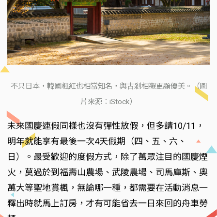
不只日本，韓國楓紅也相當知名，與古剎相襯更顯優美。（圖
片來源：iStock）
未來國慶連假同樣也沒有彈性放假，但多請10/11，
明年就能享有最後一次4天假期（四、五、六、
日）。最受歡迎的度假方式，除了萬眾注目的國慶煙
火，莫過於到福壽山農場、武陵農場、司馬庫斯、奧
萬大等聖地賞楓，無論哪一種，都需要在活動消息一
釋出時就馬上訂房，才有可能省去一日來回的舟車勞