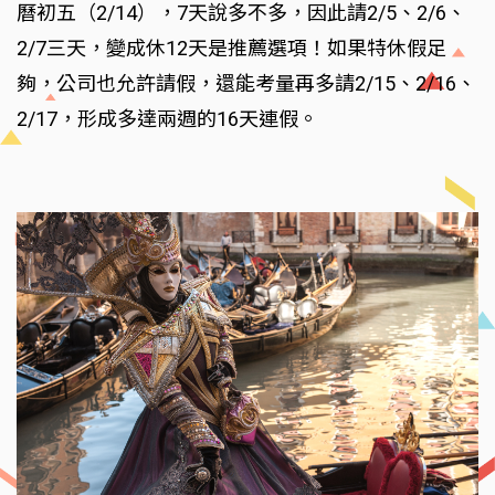
曆初五（2/14），7天說多不多，因此請2/5、2/6、
2/7三天，變成休12天是推薦選項！如果特休假足
夠，公司也允許請假，還能考量再多請2/15、2/16、
2/17，形成多達兩週的16天連假。