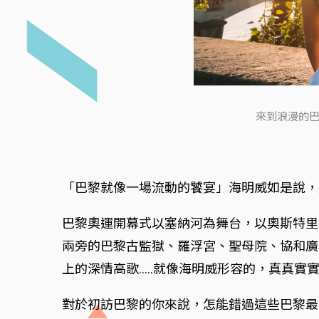
來到浪漫的巴
「巴黎就像一場流動的饕宴」海明威如是說，
巴黎奧運開幕式以塞納河為舞台，以奧斯特里茨
兩旁的巴黎古監獄、羅浮宮、聖母院、協和廣
上的深情高歌.....就像海明威形容的，真真
對於初訪巴黎的你來說，怎能錯過這些巴黎最