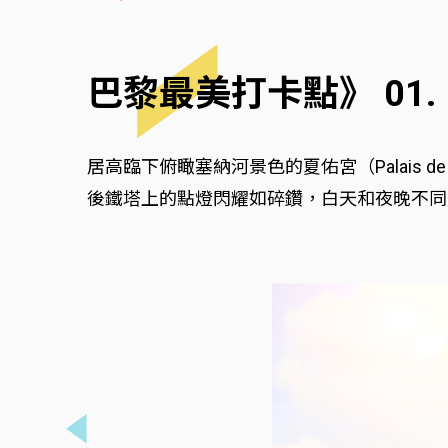
巴黎最美打卡點》 01
居高臨下俯瞰塞納河景色的夏佑宮（Palais 
後鐵塔上的點燈閃耀如碎鑽，白天和夜晚不同