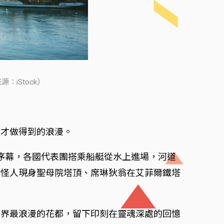
iStock）
黎才做得到的浪漫。
開序幕，各國代表團搭乘船艇從水上進場，河道
樓怪人現身聖母院塔頂、席琳狄翁在艾菲爾鐵塔
世界最浪漫的花都，留下印刻在靈魂深處的回憶