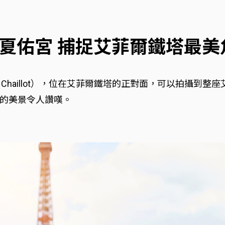
. 夏佑宮 捕捉艾菲爾鐵塔最美
de Chaillot），位在艾菲爾鐵塔的正對面，可以拍攝
的美景令人讚嘆。