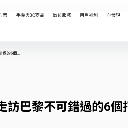
的6個...
走訪巴黎不可錯過的6個