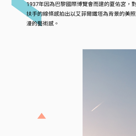
1937年因為巴黎國際博覽會而建的夏佑宮
扶手的線條感拍出以艾菲爾鐵塔為背景的美照
漫的藝術感。