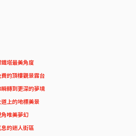
菲爾鐵塔最美角度
 免費的頂樓觀景露台
彷彿瞬轉到更深的夢境
舍大道上的地標美景
上視角唯美夢幻
術氣息的迷人街區