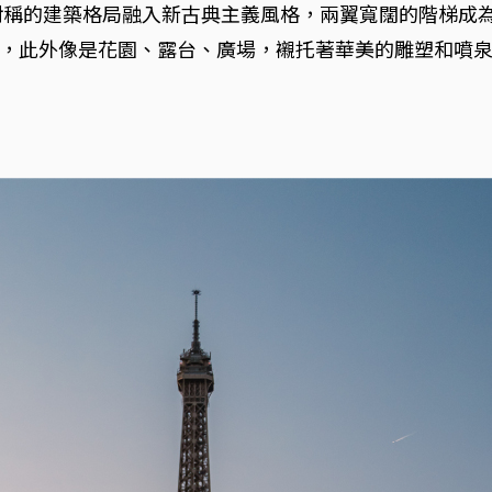
，對稱的建築格局融入新古典主義風格，兩翼寬闊的階梯成
，此外像是花園、露台、廣場，襯托著華美的雕塑和噴