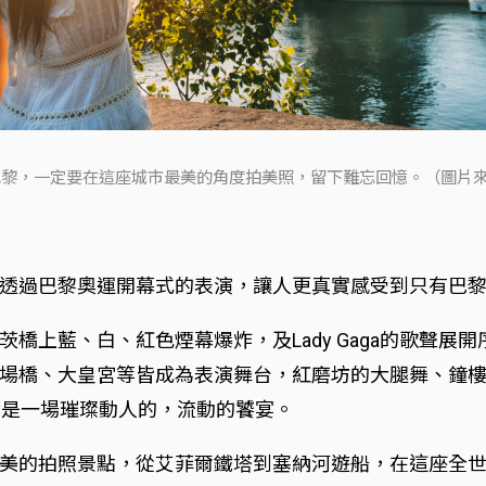
黎，一定要在這座城市最美的角度拍美照，留下難忘回憶。（圖片來源：
透過巴黎奧運開幕式的表演，讓人更真實感受到只有巴
橋上藍、白、紅色煙幕爆炸，及Lady Gaga的歌聲展
場橋、大皇宮等皆成為表演舞台，紅磨坊的大腿舞、鐘
實實是一場璀璨動人的，流動的饕宴。
美的拍照景點，從艾菲爾鐵塔到塞納河遊船，在這座全