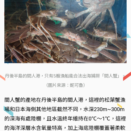
丹後半島的間人港，只有5艘漁船能合法出海捕撈「間人蟹」。
（圖片來源：妮可魯）
間人蟹的產地在丹後半島的間人港，這裡的松葉蟹漁
場和日本海側其他地區截然不同，水深230m~300m
的深海有處陸棚，且水溫終年維持在0℃～1℃，這裡
的海洋深層水含氧量特高，加上海底陸棚覆蓋著柔軟