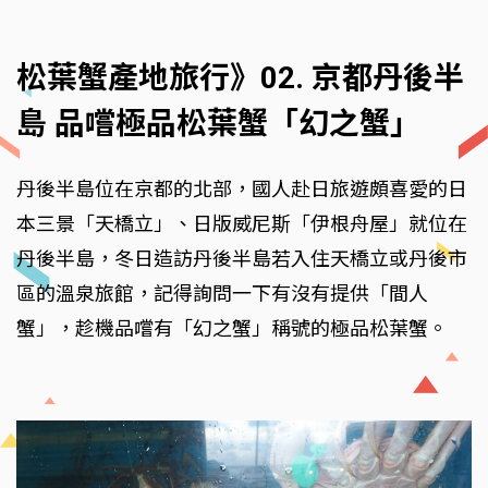
松葉蟹產地旅行》02. 京都丹後半
島 品嚐極品松葉蟹「幻之蟹」
丹後半島位在京都的北部，國人赴日旅遊頗喜愛的日
本三景「天橋立」、日版威尼斯「伊根舟屋」就位在
丹後半島，冬日造訪丹後半島若入住天橋立或丹後市
區的溫泉旅館，記得詢問一下有沒有提供「間人
蟹」，趁機品嚐有「幻之蟹」稱號的極品松葉蟹。