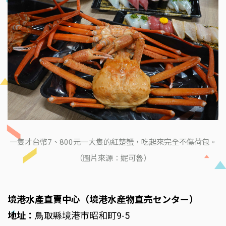
一隻才台幣7、800元一大隻的紅楚蟹，吃起來完全不傷荷包。
（圖片來源：妮可魯）
境港水產直賣中心（境港水産物直売センター）
地址：
⿃取縣境港市昭和町9-5