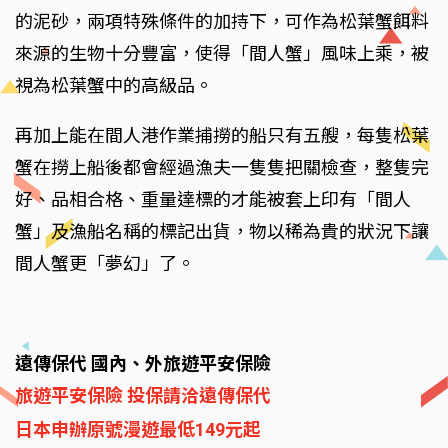
的泥砂，兩項特殊條件的加持下，可作為松葉蟹餌料
來源的生物十分豐富，使得「間人蟹」風味上乘，被
視為松葉蟹中的高級品。
再加上能在間人港作業捕撈的船只有五艘，每隻松葉
蟹在撈上船後都會經過漁夫一隻隻把關檢查，整隻完
好、品相合格、重量達標的才能被套上印有「間人
蟹」及漁船名稱的標記出貨，物以稀為貴的狀況下讓
間人蟹更「夢幻」了。
遠傳保代 國內、外旅遊平安保險
旅遊平安保險 投保請洽遠傳保代
日本申辦原號漫遊最低149元起