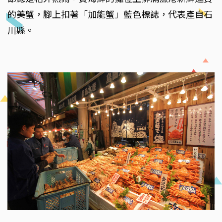
的美蟹，腳上扣著「加能蟹」藍色標誌，代表產自石
川縣。