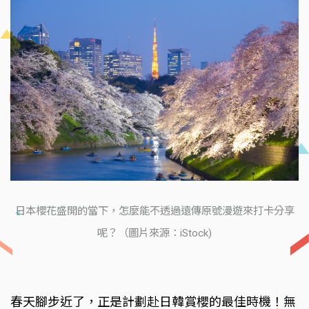
日本櫻花盛開的當下，怎麼能不透過遠傳原號漫遊來打卡分享
呢？（圖片來源：iStock)
春天腳步近了，正是計劃赴日韓賞櫻的最佳時機！無