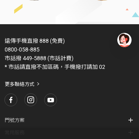
遠傳手機直撥 888 (免費)
0800-058-885
有
問
市話撥 449-5888 (市話計費)
題
* 市話請直撥不加區碼，手機撥打請加 02
找
愛
瑪
更多聯絡方式
門號方案
常用服務