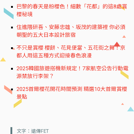
巴黎的春天是粉櫻色！細數「花都」的這8處賞
櫻秘境
住進隈研吾、安藤忠雄、坂茂的建築裡 你必須
朝聖的五大日本設計旅宿
不只是賞櫻 櫻餅、花見便當、五花街之舞！京
都人用這五種方式迎接春色浪漫
2025韓國旅遊搭機新規定！7家航空公告行動電
源禁放行李架？
2025首爾櫻花開花時間預測 精選10大首爾賞櫻
景點
文字：遠傳FET