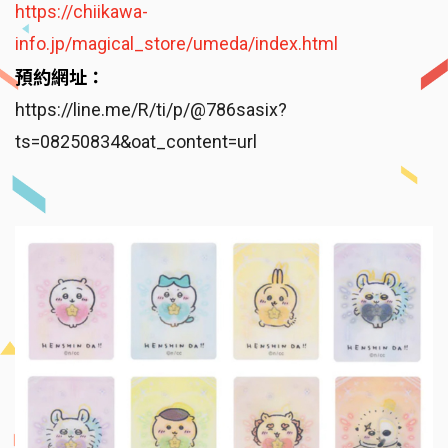
https://chiikawa-
info.jp/magical_store/umeda/index.html
預約網址：
https://line.me/R/ti/p/@786sasix?
ts=08250834&oat_content=url