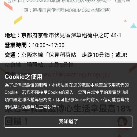
吉伊卡哇MOGUMOGU本舖 京都伏見店的抹茶餅乾。（圖片來
源：翻攝自吉伊卡哇MOGUMOGU本舖推特）
地址：
京都府京都市伏見區深草稻荷中之町 46-1
營業時間：
10:00～17:00
交通：
京阪本線「伏見稻荷站」走路10分鐘；或JR
奈良線「稻荷站」走路5分鐘
官網：
https://www.chiikawamogumogu.jp/
Cookie之使用
為了提供您最佳的服務，本網站會在您的電腦中放置並取用我們的
Cookie，若您不願接受Cookie的寫入，您可在您使用的瀏覽器功能
項中設定隱私權等級為高，即可拒絕Cookie的寫入，但可能會導致
來日本就靠遠傳心生活拿最高18%
網站某些功能無法正常執行。
回饋！
我知道了
有