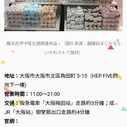
魔法吉伊卡哇主題周邊商品。（圖片來源：翻攝自まじかるち
いかわストア推特）
地址：
大阪市大阪市北區角田町 5-15（HEP FIVE的
地下一樓)
營業時間：
11:00～21:00
交通：
阪急電車「大阪梅田站」走路約3分鐘；或
JR「大阪站」御堂筋出口走路約4分鐘
官網：