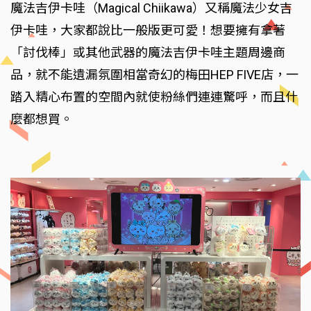
魔法吉伊卡哇（Magical Chiikawa）又稱魔法少女吉
伊卡哇，大家都說比一般版更可愛！想要擁有拿著
「討伐棒」或其他武器的魔法吉伊卡哇主題周邊商
品，就不能遺漏氛圍相當奇幻的梅田HEP FIVE店，一
踏入精心布置的空間內就使粉絲們連連驚呼，而且什
麼都想買。