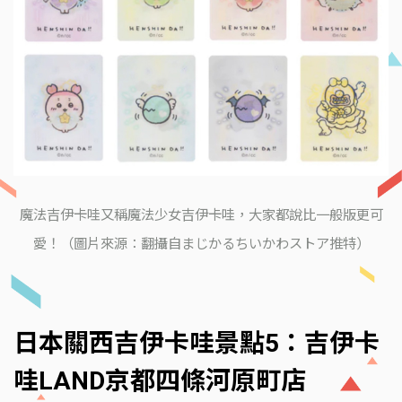
魔法吉伊卡哇又稱魔法少女吉伊卡哇，大家都說比一般版更可
愛！（圖片來源：翻攝自まじかるちいかわストア推特）
日本關西吉伊卡哇景點5：吉伊卡
哇LAND京都四條河原町店