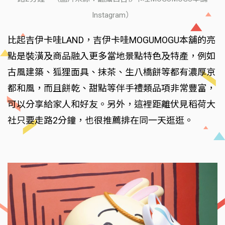
Instagram）
比起吉伊卡哇LAND，吉伊卡哇MOGUMOGU本舖的亮
點是裝潢及商品融入更多當地景點特色及特產，例如
古風建築、狐狸面具、抹茶、生八橋餅等都有濃厚京
都和風，而且餅乾、甜點等伴手禮類品項非常豐富，
可以分享給家人和好友。另外，這裡距離伏見稻荷大
社只要走路2分鐘，也很推薦排在同一天逛逛。