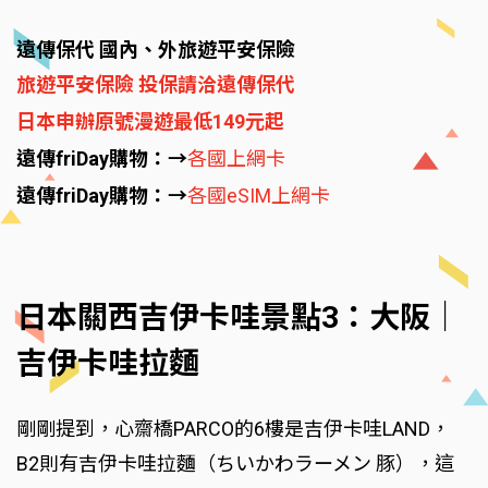
遠傳保代 國內、外旅遊平安保險
旅遊平安保險 投保請洽遠傳保代
日本申辦原號漫遊最低149元起
遠傳friDay購物：→
各國上網卡
遠傳friDay購物：→
各國eSIM上網卡
日本關西吉伊卡哇景點3：大阪｜
吉伊卡哇拉麵
剛剛提到，心齋橋PARCO的6樓是吉伊卡哇LAND，
B2則有吉伊卡哇拉麵（ちいかわラーメン 豚），這