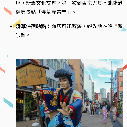
塔，新舊文化交融，第一次到東京尤其不能錯過
經典景點「淺草寺雷門」。
淺草住宿缺點：
飯店可能較舊，觀光地區晚上較
吵雜。