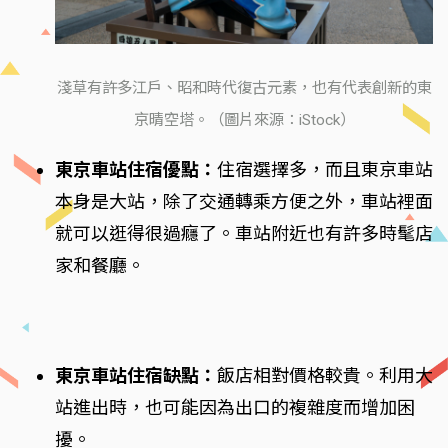
淺草有許多江戶、昭和時代復古元素，也有代表創新的東
京晴空塔。（圖片來源：iStock）
東京車站住宿優點：
住宿選擇多，而且東京車站
本身是大站，除了交通轉乘方便之外，車站裡面
就可以逛得很過癮了。車站附近也有許多時髦店
家和餐廳。
東京車站住宿缺點：
飯店相對價格較貴。利用大
站進出時，也可能因為出口的複雜度而增加困
擾。