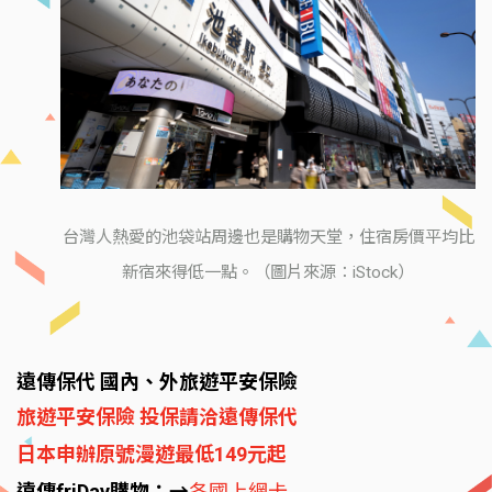
台灣人熱愛的池袋站周邊也是購物天堂，住宿房價平均比
新宿來得低一點。（圖片來源：iStock）
遠傳保代 國內、外旅遊平安保險
旅遊平安保險 投保請洽遠傳保代
日本申辦原號漫遊最低149元起
遠傳friDay購物：→
各國上網卡