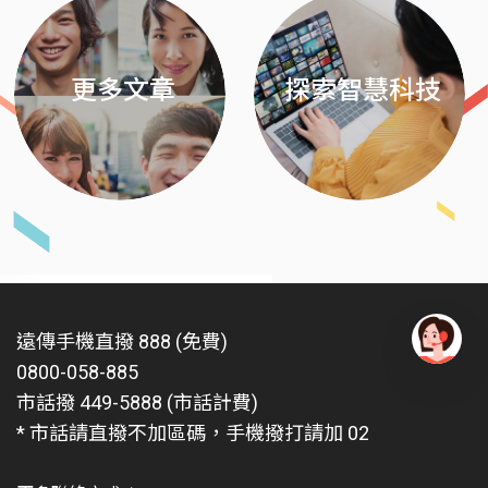
更多文章
探索智慧科技
遠傳手機直撥 888 (免費)
0800-058-885
有
問
市話撥 449-5888 (市話計費)
題
* 市話請直撥不加區碼，手機撥打請加 02
找
愛
瑪