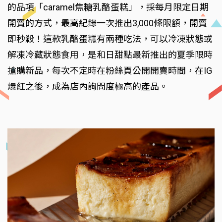
的品項「caramel焦糖乳酪蛋糕」，採每月限定日期
開賣的方式，最高紀錄一次推出3,000條限額，開賣
即秒殺！這款乳酪蛋糕有兩種吃法，可以冷凍狀態或
解凍冷藏狀態食用，是和日甜點最新推出的夏季限時
搶購新品，每次不定時在粉絲頁公開開賣時間，在IG
爆紅之後，成為店內詢問度極高的產品。