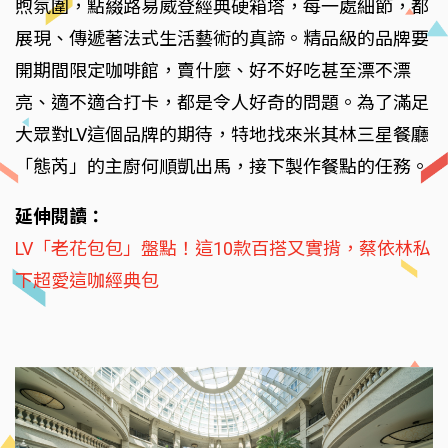
煦氛圍，點綴路易威登經典硬箱塔，每一處細節，都
展現、傳遞著法式生活藝術的真諦。精品級的品牌要
開期間限定咖啡館，賣什麼、好不好吃甚至漂不漂
亮、適不適合打卡，都是令人好奇的問題。為了滿足
大眾對LV這個品牌的期待，特地找來米其林三星餐廳
「態芮」的主廚何順凱出馬，接下製作餐點的任務。
延伸閱讀：
LV「老花包包」盤點！這10款百搭又實揹，蔡依林私
下超愛這咖經典包