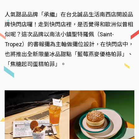
人氣甜品品牌「承繼」在台北誠品生活南西店開設品
牌快閃店囉！走到快閃店裡，是否覺得和歐洲似曾相
似呢？這次品牌以南法小鎮聖特羅佩（Saint-
Tropez）的書報攤為主軸做攤位設計，在快閃店中，
也將推出全新限量冰品甜點「藍莓燕麥優格帕菲」、
「焦糖起司蛋糕帕菲」。