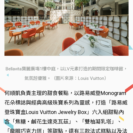
Bellavita寶麗廣塲1樓中庭，以LV元素打造的期間限定咖啡館，
氣氛超優雅。（圖片來源：Louis Vuitton）
何順凱負責主理的甜食餐點，以路易威登Monogram
花朵標誌與經典高級珠寶系列為靈感，打造「路易威
登珠寶盒Louis Vuitton Jewelry Box」六入組甜點內
含「焦糖・鹹花生達克瓦茲」、「雙柚凝乳塔」、
「龍眼巧克力塔」等甜點，還有三款法式糕點以及法