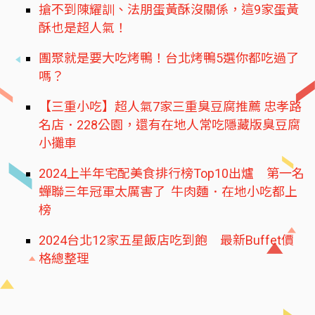
搶不到陳耀訓、法朋蛋黃酥沒關係，這9家蛋黃
酥也是超人氣！
團聚就是要大吃烤鴨！台北烤鴨5選你都吃過了
嗎？
【三重小吃】超人氣7家三重臭豆腐推薦 忠孝路
名店．228公園，還有在地人常吃隱藏版臭豆腐
小攤車
2024上半年宅配美食排行榜Top10出爐 第一名
蟬聯三年冠軍太厲害了 牛肉麵．在地小吃都上
榜
2024台北12家五星飯店吃到飽 最新Buffet價
格總整理