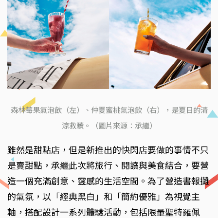
森林莓果氣泡飲（左）、仲夏蜜桃氣泡飲（右），是夏日的清
涼救贖。（圖片來源：承繼）
雖然是甜點店，但是新推出的快閃店要做的事情不只
是賣甜點，承繼此次將旅行、閱讀與美食結合，要營
造一個充滿創意、靈感的生活空間。為了營造書報攤
的氣氛，以「經典黑白」和「簡約優雅」為視覺主
軸，搭配設計一系列體驗活動，包括限量聖特羅佩