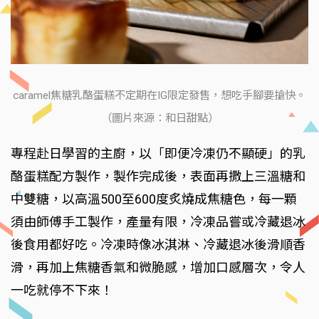
caramel焦糖乳酪蛋糕不定期在IG限定發售，想吃手腳要搶快。
（圖片來源：和日甜點）
專程赴日學習的主廚，以「即便冷凍仍不顯硬」的乳
酪蛋糕配方製作，製作完成後，表面再撒上三溫糖和
中雙糖，以高溫500至600度炙燒成焦糖色，每一顆
須由師傅手工製作，產量有限，冷凍品嘗或冷藏退冰
後食用都好吃。冷凍時像冰淇淋、冷藏退冰後滑順香
滑，再加上焦糖香氣和微脆感，增加口感層次，令人
一吃就停不下來！