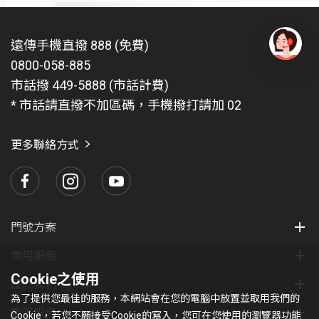
遠傳手機直撥 888 (免費)
0800-058-885
有
問
市話撥 449-5888 (市話計費)
題
* 市話請直撥不加區碼，手機撥打請加 02
找
愛
瑪
更多聯絡方式
門號方案
常用服務
Cookie之使用
關於我們
為了提供您最佳的服務，本網站會在您的電腦中放置並取用我們的
集團服務
Cookie，若您不願接受Cookie的寫入，您可在您使用的瀏覽器功能