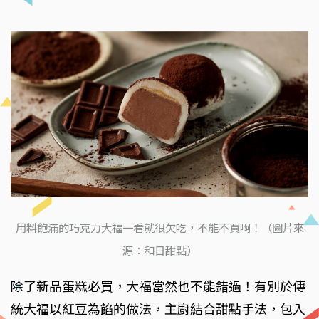
用料飽滿的巧克力大福一看就很欠吃，不能不買啊！（圖片來
源：和日甜點）
除了新品蛋糕必買，大福當然也不能錯過！有別於傳
統大福以紅豆為餡的做法，主廚結合甜點手法，包入