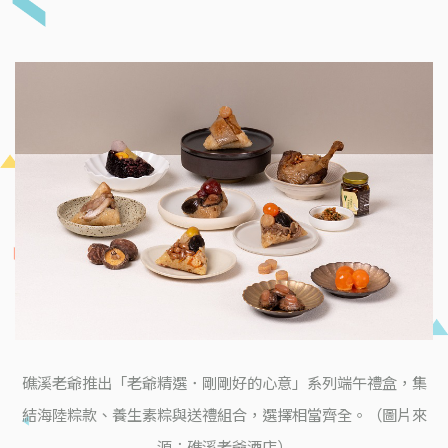
礁溪老爺推出「老爺精選．剛剛好的心意」系列端午禮盒，集
結海陸粽款、養生素粽與送禮組合，選擇相當齊全。（圖片來