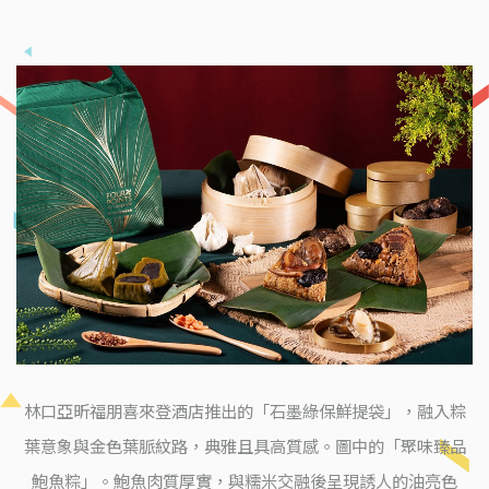
林口亞昕福朋喜來登酒店推出的「石墨綠保鮮提袋」，融入粽
葉意象與金色葉脈紋路，典雅且具高質感。圖中的「聚味臻品
鮑魚粽」。鮑魚肉質厚實，與糯米交融後呈現誘人的油亮色