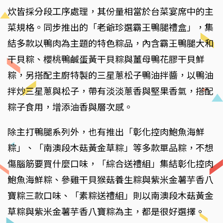
炊皆採分段工序處理，其份量相當於台菜宴席中的主
菜規格。同步推出的「老爺珍選霸王鴨腿禮盒」，集
結多款以鴨肉為主題的特色粽品，內含霸王鴨腿大和
干貝粽、櫻桃鴨鹹蛋黃干貝粽與薑母鴨花膠干貝鮮
粽，另搭配主廚特製的三星蔥松子鴨油拌醬，以鴨油
拌炒三星蔥與松子，帶有淡淡蔥香與堅果香氣，搭配
粽子食用，增添油香與層次感。
除主打鴨腿系列外，也有推出「彰化控肉鮑魚海鮮
粽」、「南澳段木菇黃金草粽」等多款單品粽，不想
傷腦筋要買什麼口味，「綜合送禮組」集結彰化控肉
鮑魚海鮮粽、參雞干貝猴菇養生粽與紫米金薯芋香八
寶粽三款口味、「素粽送禮組」則以南澳段木菇黃金
草粽與紫米金薯芋香八寶粽為主，都是很好選擇。