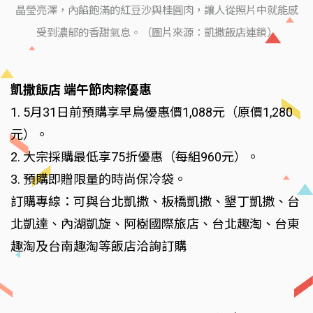
晶瑩亮澤，內餡飽滿的紅豆沙與桂圓肉，讓人從照片中就能感
受到濃郁的香甜氣息。（圖片來源：凱撒飯店連鎖）
凱撒飯店 端午節肉粽優惠
1. 5月31日前預購享早鳥優惠價1,088元（原價1,280
元）。
2. 大宗採購最低享75折優惠（每組960元）。
3. 預購即贈限量的時尚保冷袋。
訂購專線：可與台北凱撒、板橋凱撒、墾丁凱撒、台
北凱達、內湖凱旋、阿樹國際旅店、台北趣淘、台東
趣淘及台南趣淘等飯店洽詢訂購