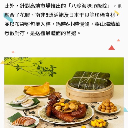
此外，針對高端市場推出的「八珍海味頂級粽」，則
融合了花膠、南非8頭活鮑及日本干貝等珍稀食材，
並以布袋雞包覆入粽，耗時6小時慢滷，將山海精華
悉數封存，是送禮最體面的首選。