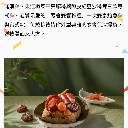
滿漢粽、東江梅菜干貝豚粽與陳皮紅豆沙粽等三款粵
式粽。老饕最愛的「寒舍雙饗粽禮」一次雙享鮑魚粽
與台式粽。每款粽禮皆附外型典雅的寒舍保冷提袋，
送禮體面又大方。