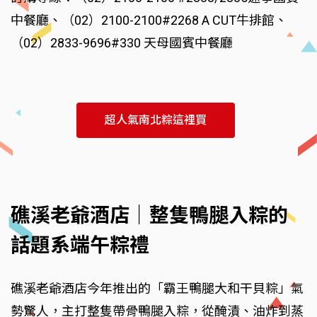
中餐廳、（02）2100-2100#2268 A CUT牛排館、
（02）2833-9696#330 天母國賓中餐廳
超人氣南北粽這裡買
礁溪老爺酒店｜整隻鴨腿入粽的
話題系端午粽禮
礁溪老爺酒店今年推出的「霸王鴨腿大和干貝粽」氣
勢驚人，主打整隻帶骨鴨腿入粽，從醃漬、油炸到蒸