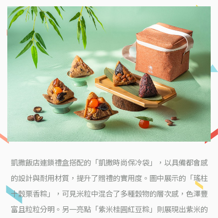
凱撒飯店連鎖禮盒搭配的「凱撒時尚保冷袋」，以具備都會感
的設計與耐用材質，提升了贈禮的實用度。圖中展示的「瑤柱
十穀栗香粽」，可見米粒中混合了多種穀物的層次感，色澤豐
富且粒粒分明。另一亮點「紫米桂圓紅豆粽」則展現出紫米的