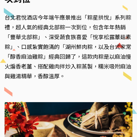
台北君悅酒店今年端午應景推出「粽星拱悅」系列粽
禮，超人氣的經典北部粽一次到位，包含年年熱銷
「豐華北部粽」、深受蔬食族喜愛「悅享松露蕈菇素
粽」、口感紮實飽滿的「湖州鮮肉粽，以及台式家常
「醇香麻油雞粽」經典回歸了，這款肉粽是以麻油慢
火煸香老薑、搭配雞肉拌炒入粽蒸製，糯米吸附麻油
與雞湯精華，香醇溫厚。