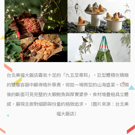
台北美福大飯店霸氣十足的「九五至尊粽」，巨型體積在精緻
的雙層容器中顯得格外華貴，宛如一場微型的山海盛宴。切開
後的斷面可見完整的大顆鮑魚與厚實婆參，食材堆疊極具立體
感，展現主廚對細節與份量的極致追求。（圖片來源：台北美
福大飯店）