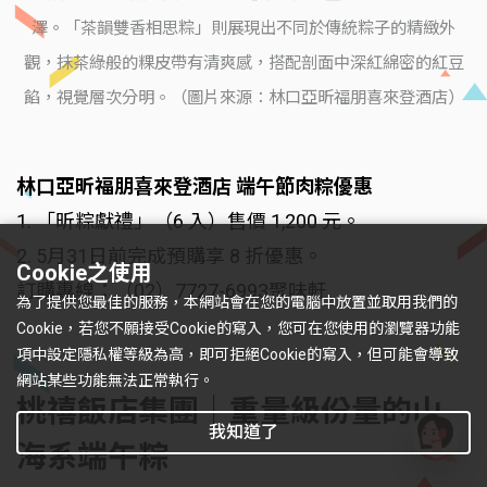
澤。「茶韻雙香相思粽」則展現出不同於傳統粽子的精緻外
觀，抹茶綠般的粿皮帶有清爽感，搭配剖面中深紅綿密的紅豆
餡，視覺層次分明。（圖片來源：林口亞昕福朋喜來登酒店）
林口亞昕福朋喜來登酒店 端午節肉粽優惠
1. 「昕粽獻禮」（6 入）售價 1,200 元。
2. 5月31日前完成預購享 8 折優惠。
Cookie之使用
訂購專線：（02）7727-6993聚味軒
為了提供您最佳的服務，本網站會在您的電腦中放置並取用我們的
Cookie，若您不願接受Cookie的寫入，您可在您使用的瀏覽器功能
項中設定隱私權等級為高，即可拒絕Cookie的寫入，但可能會導致
網站某些功能無法正常執行。
桃禧飯店集團｜重量級份量的山
我知道了
海系端午粽
有