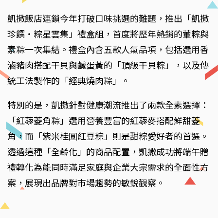
凱撒飯店連鎖今年打破口味挑選的難題，推出「凱撒
珍饌・粽星雲集」禮盒組，首度將歷年熱銷的葷粽與
素粽一次集結。禮盒內含五款人氣品項，包括選用香
滷豬肉搭配干貝與鹹蛋黃的「頂級干貝粽」，以及傳
統工法製作的「經典燒肉粽」。
特別的是，凱撒針對健康潮流推出了兩款全素選擇：
「紅藜菱角粽」選用營養豐富的紅藜麥搭配鮮甜菱
角，而「紫米桂圓紅豆粽」則是甜粽愛好者的首選。
透過這種「全齡化」的商品配置，凱撒成功將端午贈
禮轉化為能同時滿足家庭與企業大宗需求的全面性方
案，展現出品牌對市場趨勢的敏銳觀察。