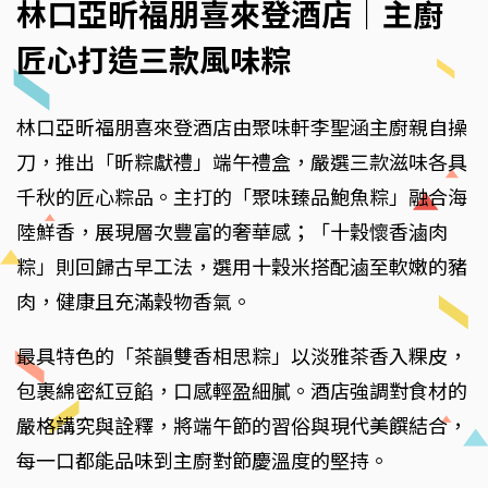
林口亞昕福朋喜來登酒店｜主廚
匠心打造三款風味粽
林口亞昕福朋喜來登酒店由聚味軒李聖涵主廚親自操
刀，推出「昕粽獻禮」端午禮盒，嚴選三款滋味各具
千秋的匠心粽品。主打的「聚味臻品鮑魚粽」融合海
陸鮮香，展現層次豐富的奢華感；「十穀懷香滷肉
粽」則回歸古早工法，選用十穀米搭配滷至軟嫩的豬
肉，健康且充滿穀物香氣。
最具特色的「茶韻雙香相思粽」以淡雅茶香入粿皮，
包裹綿密紅豆餡，口感輕盈細膩。酒店強調對食材的
嚴格講究與詮釋，將端午節的習俗與現代美饌結合，
每一口都能品味到主廚對節慶溫度的堅持。