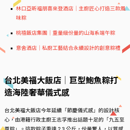
林口亞昕福朋喜來登酒店｜主廚匠心打造三款風
味粽
桃禧飯店集團｜重量級份量的山海系端午粽
意舍酒店｜私廚工藝結合永續設計的創意粽禮
台北美福大飯店｜巨型鮑魚粽打
造海陸奢華儀式感
台北美福大飯店今年延續「節慶儀式感」的設計核
心，由港籍行政主廚王志孚推出話題十足的「九五至
尊粽」。這款粽子重達 2.3 公斤，份量驚人，以質感