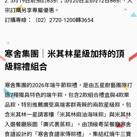
2. 5月19日前預訂83折；5月20日至6月12日88折，大
宗訂購另享專屬優惠。
訂購專線：（02）2720-1200轉3654
寒舍集團｜米其林星級加持的頂
級粽禮組合
寒舍集團的2026年端午節粽禮，是由五星廚藝團隊打
造7種獨具特色的端午粽，包含2款組合禮盒與4款單
品粽，特別推薦廣受高端客群青睞的兩款星級粽，包
含米其林一星請客樓「米其林麻油海味粽」與米其林
入選餐廳辰園「廣式裹蒸粽」。由頂級粵菜餐廳寒舍
食譜設計的「寒舍食譜家傳粽禮」，集結紅燒牛三寶