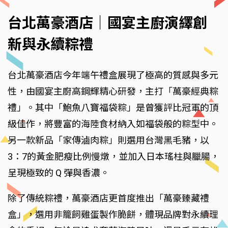
台北萬豪酒店｜國宴主廚演繹創
新與永續粽禮
台北萬豪酒店今年端午禮盒展現了極高的質感與多元
性，由國宴主廚高鋼輝精心研發，主打「萬豪經典粽
禮」。其中「鮑魚八寶福袋粽」是曾獲評比冠軍的頂
級佳作，將豐富的海陸食材納入如福袋般的粽型中。
另一款新品「家傳滷肉粽」則選用台灣黑毛豬，以
3：7的黃金肥瘦比例慢燉，並加入日本瑤柱與臘腸，
呈現極致的 Q 彈與香濃。
除了傳統粽禮，萬豪酒店更首度推出「萬豪臻藏禮
盒」，選用非籠飼雞蛋製作脆餅，體現品牌對永續理