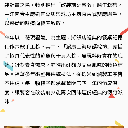
裝計畫之際，特別推出「改裝前紀念版」端午粽禮，
由江南春主廚劉宜嘉與珍珠坊主廚葉晉誠雙廚聯手，
以熟悉的味道向饕客致敬。
今年以「花現福氣」為主題，將飯店經典的餐桌記憶
化作六款手工粽。其中，「滬廣山海珍饌粽禮」囊括
了極具代表性的鮑魚與干貝入粽，展現料好實在的底
蘊；針對素食需求，亦推出紅麴與艾草風味的特色粽
品。福華多年來堅持傳統技法，從選米到滷製工序皆
不馬虎，每一顆粽子都承載著飯店四十年的情感溫
度，讓饕客在改裝前夕能再次回味這份經典的傳奇滋
味。