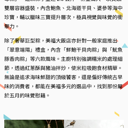
雙層容器盛裝，內含鮑魚、北海道干貝、婆參等海中
珍寶，輔以臘味三寶提升層次，極具視覺與味覺的衝
擊力。
除了奢華巨型粽，美福大飯店亦針對一般家庭推出
「翠意端陽」禮盒，內含「鮮鮑干貝肉粽」與「魷魚
豚香肉粽」等六款風味。主廚特別強調糯米的處理細
節，透過紅蔥酥與豬油拌炒，使米粒吸飽食材精華。
無論是追求海味鮮甜的頂級饕客，還是偏好傳統古早
味的消費者，都能在美福多元的選品中，找到那份屬
於五月的味覺慰藉。