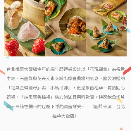
台北福華大飯店今年的端午節禮袋設計以「花現福氣」為視覺
主軸，石墨綠與花卉元素交織出摩登典雅的氣息。隨袋附贈的
「福氣金幣錢母」與「小馬吊飾」，更是象徵福華一貫的貼心
祝福。「端陽飄香粽禮」粽心飽滿且用料紮實，特選鮑魚切片
與干貝絲在糯米的包覆下隱約顯露鮮美。。（圖片來源：台北
福華大飯店）