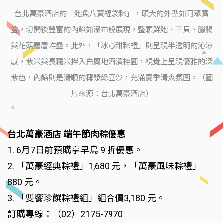
台北萬豪酒店的「鮑魚八寶福袋粽」，碩大的外型如同聚寶
盆，切開後豐富的內餡如瀑布般展現，整顆鮮鮑、干貝、臘腸
與花菇層層堆疊。此外，「冰心甜粽禮」則呈現半透明的沁涼
感，紫米與長糯米拌入白蘭地酒漬桂圓，視覺上呈現優雅的深
紫色，內餡則是滑順的椰漿綠豆沙，充滿夏季清爽氛圍。（圖
片來源：台北萬豪酒店）
台北萬豪酒店 端午節肉粽優惠
1. 6月7日前預購享早鳥 9 折優惠。
2. 「萬豪經典粽禮」1,680 元，「萬豪風味粽禮」
880 元。
3. 「雙饗珍饌粽禮組」組合價3,180 元。
訂購專線：（02）2175-7970