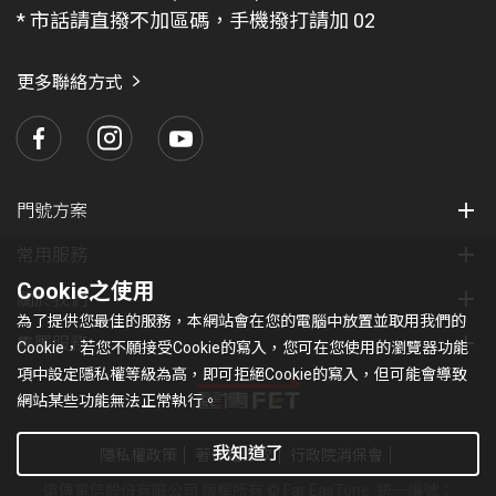
題
* 市話請直撥不加區碼，手機撥打請加 02
找
愛
瑪
更多聯絡方式
門號方案
常用服務
Cookie之使用
關於我們
為了提供您最佳的服務，本網站會在您的電腦中放置並取用我們的
集團服務
Cookie，若您不願接受Cookie的寫入，您可在您使用的瀏覽器功能
項中設定隱私權等級為高，即可拒絕Cookie的寫入，但可能會導致
網站某些功能無法正常執行。
我知道了
隱私權政策
著作權條款
行政院消保會
遠傳電信股份有限公司 版權所有 © Far EasTone
.統一編號：