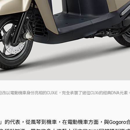
但改以電動機車身份亮相的CUXiE，完全承襲了過往CUXi的經典DNA元素。(
的代表，從風琴到機車，在電動機車方面，與Gogoro合作，2