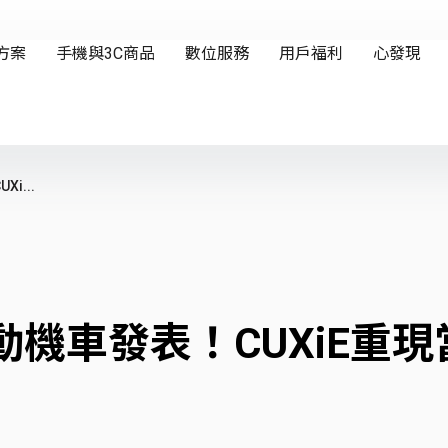
i...
電動機車發表！CUXiE重