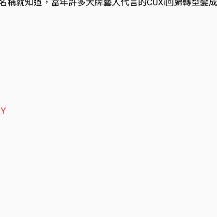
E，看名稱就知道，當年許多大牌藝人代言的CUXi回歸轉型
Y