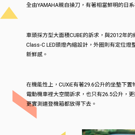
全由YAMAHA親自操刀，有著相當鮮明的日
車頭採方型大面積CUBE的訴求，與2012年
Class-C LED頭燈內縮設計，外圈則有
新鮮感。
在機能性上，CUXiE有著29.6公升的坐墊下
電動機車裡大空間訴求，也只有26.5公升，更顯
更實測連登機箱都放得下去。