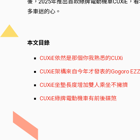
後，2025年推出首款綠牌電動機車CUXi
多車迷的心。
本文目錄
CUXiE依然是那個你我熟悉的CUXi
CUXiE架構來自今年才發表的Gogoro EZZ
CUXiE坐墊長度增加雙人乘坐不擁擠
CUXiE綠牌電動機車有前後碟煞