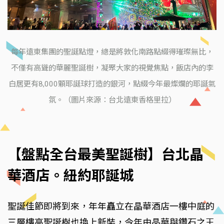
每年遠東集團的聖誕點燈，總是將敦化南路點綴得璀璨無比，
不僅有高聳的華麗聖誕樹，凝聚大家的視覺焦點，飯店內的李
白居更有8,000顆耶誕球打造的銀河，點綴今年最燦爛的耶誕氣
氛。（圖片來源：台北遠東香格里拉）
【盤點全台最美聖誕樹】台北晶
華酒店。紐約耶誕城
聖誕佳節即將到來，年年矗立在晶華酒店一樓中庭的
三層樓高聖誕樹也換上新裝，今年由晶華與鑽石之王