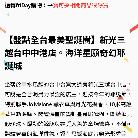
遠傳friDay購物：→
寶可夢相關商品很好買
【盤點全台最美聖誕樹】新光三
越台中中港店。海洋星願奇幻耶
誕城
坐落於車水馬龍的台中台灣大道旁新光三越台中店，
可說是全台消費力最強的店王，迎接今年的耶誕節，
特別聯手Jo Malone 薰衣草與月光花擴香，10米高鑲
著靈動海豚、閃耀海星的霓虹星願耶誕樹，圍繞著貝
殼珍珠、躍動的鯨豚與尋覓人魚的童話驚喜，不僅可
體驗奢華的海洋香氛，還有震撼海底音樂光影秀等