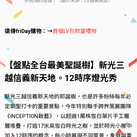
好拍滿的首選！（圖片來源：LV路易威登）
遠傳friDay購物：→
買個LV包款當禮物
【盤點全台最美聖誕樹】新光三
越信義新天地。12時序燈光秀
新光三越信義新天地的耶誕樹，也是許多粉絲每年必
定朝聖打卡的重要景點，今年特別聯手跨界策展團隊
《INCEPTION啟藝》，以超過1萬株雪白葉片手工層
層堆疊，打造17米高雪白時光之樹，並於時光小屋中
加入12時序的概念，每小時展現不同窗景，象徵與重