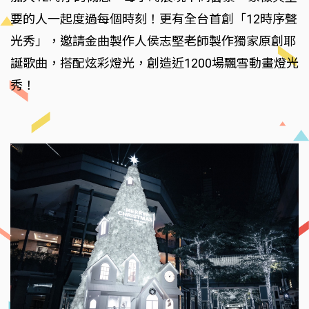
要的人一起度過每個時刻！更有全台首創「12時序聲
光秀」，邀請金曲製作人侯志堅老師製作獨家原創耶
誕歌曲，搭配炫彩燈光，創造近1200場飄雪動畫燈光
秀！