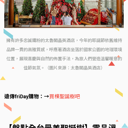
擁有許多忠誠鐵粉的太魯閣晶英酒店，今年的耶誕節依舊維持
品牌一貫的高雅質感，呼應著酒店坐落於國家公園的地理環境
位置，展現喜慶與自然的佈置手法，為旅人們營造溫馨暖意的
佳節氣氛。（圖片來源：太魯閣晶英酒店）
遠傳friDay購物：→
買棵聖誕樹吧