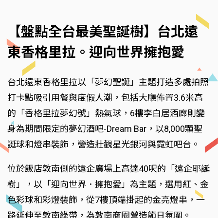
【盤點全台最美聖誕樹】台北遠
東香格里拉。迎向世界擁抱愛
台北遠東香格里拉以「夢幻聖誕」主題打造多處拍照
打卡點吸引用餐與度假人潮，包括大廳佈置3.6米高
的「香格里拉夢幻號」熱氣球，6樓李白居酒廊則變
身為期間限定的夢幻酒吧-Dream Bar，以8,000顆聖
誕球和燈串裝飾，營造壯觀星光銀河與霓虹吧台。
位於飯店敦南側的遠企廣場上高達40呎的「遠企耶誕
樹」，以「迎向世界．擁抱愛」為主題，選用紅、金
色彩球和彩燈裝飾，從7樓頂端掛起的金亮燈串，一
路延伸至敦南綠帶，為敦南商圈營造節日氛圍。