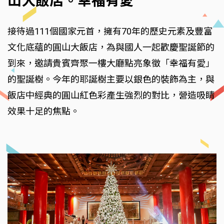
山大飯店。幸福有愛
接待過111個國家元首，擁有70年的歷史元素及豐富
文化底蘊的圓山大飯店，為與國人一起歡慶聖誕節的
到來，邀請貴賓齊聚一樓大廳點亮象徵「幸福有愛」
的聖誕樹。今年的耶誕樹主要以銀色的裝飾為主，與
飯店中經典的圓山紅色彩產生強烈的對比，營造吸睛
效果十足的焦點。