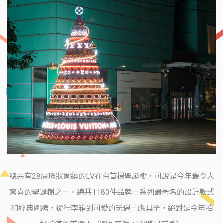
總共有28層環狀圍繞的LV在台首棵聖誕樹，可說是今年最令人
驚喜的聖誕樹之一。總共1180件品牌一系列最著名的設計款式
和經典圖騰，從行李箱到可愛的玩偶一應具全，絕對是今年拍