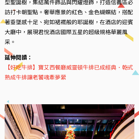
型聖誕樹，集結萬件飾品與閃耀燈飾，打造信義區必
訪打卡朝聖點。奢華應景的紅色、金色蝴蝶結，搭配
著垂墜感十足、宛如裙襬般的耶誕樹，在酒店的迎賓
大廳中，展現君悅酒店國際五星的超級規格華麗風
采。
延伸閱讀：
【好吃牛排】寶艾西餐廳威靈頓牛排已成經典．乾式
熟成牛排讓老饕魂牽夢縈