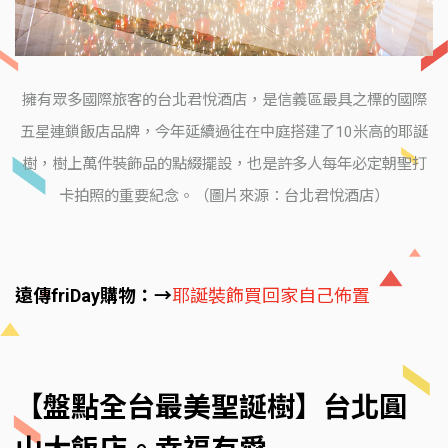
擁有眾多國際旅客的台北君悅酒店，是信義區最具之標的國際
五星連鎖飯店品牌，今年延續過往在中庭搭建了10米高的耶誕
樹，樹上萬件裝飾品的點綴擺設，也是許多人每年必定朝聖打
卡拍照的重要紀念。（圖片來源：台北君悅酒店）
遠傳friDay購物：→
耶誕裝飾買回家自己佈置
【盤點全台最美聖誕樹】台北圓