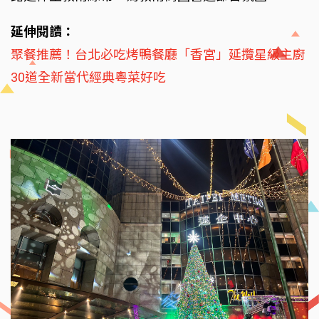
延伸閱讀：
聚餐推薦！台北必吃烤鴨餐廳「香宮」延攬星級主廚
30道全新當代經典粵菜好吃