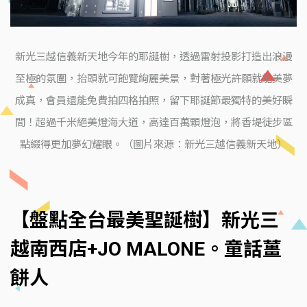
新光三越信義新天地今年的耶誕樹，透過雷射投影打造出浪漫
至極的氛圍，抬頭就可飽覽絢麗美景，對著極光許願就能美夢
成真，會員還能免費拍四格拍照，留下耶誕節最獨特的美好瞬
間！超過千米絕美燈海大道，高達百萬顆燈泡，將香堤徒步區
點綴得更加夢幻耀眼。（圖片來源：新光三越信義新天地）
【盤點全台最美聖誕樹】新光三
越南西店+JO MALONE。童話薑
餅人