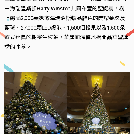
－海瑞溫斯頓Harry Winston共同布置的聖誕樹，樹
上綴滿2,000顆象徵海瑞溫斯頓品牌色的閃爍金球及
藍球、27,000顆LED燈泡、1,500個松果以及1,500朵
歐式經典的榭寄生枝葉，華麗而溫馨地揭開晶華聖誕
季的序幕。