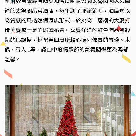
坐落於台灣最具國際知名度國家公園太魯閣國家公園
裡的太魯閣晶英酒店，每年到了耶誕節時，酒店均以
高質感的風格渡假酒店形式，於挑高二層樓的大廳打
造節慶感十足的耶誕布置。喜慶洋洋的紅色飾品所妝
點的耶誕樹，搭配著四周所精心陳列佈置的雪橇、木
偶、雪人…等，讓山中度假過節的氣氛顯得更為濃郁
溫馨。