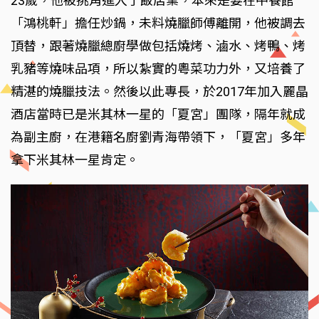
23歲，他被挑角進入了飯店業，本來是要在中餐館
「鴻桃軒」擔任炒鍋，未料燒臘師傅離開，他被調去
頂替，跟著燒臘總廚學做包括燒烤、滷水、烤鴨、烤
乳豬等燒味品項，所以紮實的粵菜功力外，又培養了
精湛的燒臘技法。然後以此專長，於2017年加入麗晶
酒店當時已是米其林一星的「夏宮」團隊，隔年就成
為副主廚，在港籍名廚劉青海帶領下，「夏宮」多年
拿下米其林一星肯定。