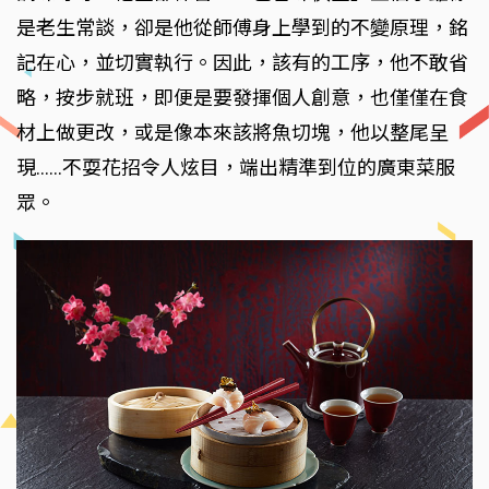
是老生常談，卻是他從師傅身上學到的不變原理，銘
記在心，並切實執行。因此，該有的工序，他不敢省
略，按步就班，即便是要發揮個人創意，也僅僅在食
材上做更改，或是像本來該將魚切塊，他以整尾呈
現……不耍花招令人炫目，端出精準到位的廣東菜服
眾。