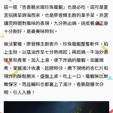
這一道「杏香脆米焗珍珠龍蝦」也是必吃，這可是夏
宮招牌菜跨海而來，也是廖晉輝主廚的拿手菜，非常
講究時間對風味的表現，九分熟出鍋，送抵餐桌正是
十分剛好，是最美味時刻。
做法繁複，廖晉輝主廚表示，珍珠龍蝦整隻斬件，拍
上生粉，以猛油炸至七分熟撈起；再起鍋，牛油炒香
洋蔥和青蔥，加入上湯，便下炸過的龍蝦，加蓋焗
煮，掌握湯汁收濃、起膠時分，撒下現烤的杏仁片和
現炸的酥鬆脆米，盛盤上桌。吃上一口，龍蝦無比鮮
嫩彈牙，而且輔料也都裏上了湯汁，香脆甜層次分
明，引人入勝！