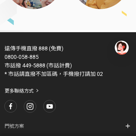
遠傳手機直撥 888 (免費)
0800-058-885
有
問
市話撥 449-5888 (市話計費)
題
* 市話請直撥不加區碼，手機撥打請加 02
找
愛
瑪
更多聯絡方式
門號方案