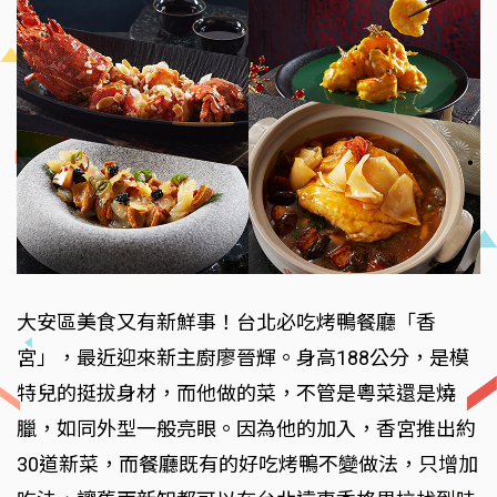
大安區美食又有新鮮事！台北必吃烤鴨餐廳「香
宮」，最近迎來新主廚廖晉輝。身高188公分，是模
特兒的挺拔身材，而他做的菜，不管是粵菜還是燒
臘，如同外型一般亮眼。因為他的加入，香宮推出約
30道新菜，而餐廳既有的好吃烤鴨不變做法，只增加