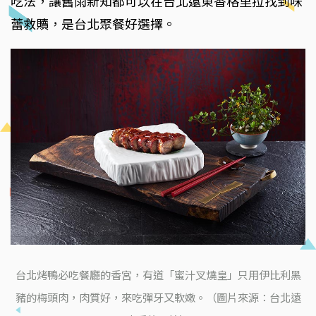
吃法，讓舊雨新知都可以在台北遠東香格里拉找到味
蕾救贖，是台北聚餐好選擇。
台北烤鴨必吃餐廳的香宮，有道「蜜汁叉燒皇」只用伊比利黑
豬的梅頭肉，肉質好，來吃彈牙又軟嫩。（圖片來源：台北遠