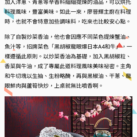
加入洋蔥、青蔥等辛香料細細提煉的油品，可以烘托
料理風味，豐富美味。如此一來，廖晉輝主廚在料理
時，也就不會特意加些調味料，吃來也比較安心點。
除了自製炒菜香油，他也會因應不同菜色提煉蟹油、
魚汁等，招牌菜色「黑胡椒龍眼爆日本A4和牛」，一
樣遵循此原則。以炒菜香油為基礎，加入黑胡椒粒、
香菜與牛油，成了專屬此道料理風味美味祕密。主角
和牛切塊以生抽、生粉略醃，再與黑椒油、干蔥、龍
眼鮮肉與蘆筍快炒，上桌就無比噴香啊。