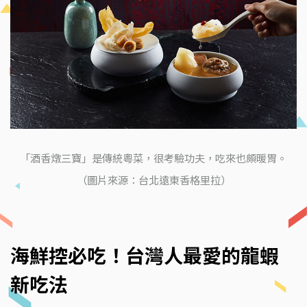
「酒香燉三寶」是傳統粵菜，很考驗功夫，吃來也頗暖胃。
（圖片來源：台北遠東香格里拉）
海鮮控必吃！台灣人最愛的龍蝦
新吃法