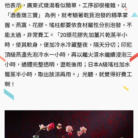
他表示，廣東式燉湯看似簡單，工序卻很複雜，以
「酒香燉三寶」 為例，就考驗著乾貨泡發的精準掌
握。燕窩、花膠、瑤柱都要依食材屬性分別泡發，不
能太過，非常費工。「20頭花膠先加薑片乾蒸半小
時，使其軟身，便加冷水冷藏整夜，隔天分切；印尼
頂級燕盞先泡冷水一小時，再以離火滾水繼續浸泡三
小時，通體完整透明，瀝乾後用；日本A級瑤柱加水
籠蒸半小時，取出放涼再用。」光聽，就覺得好費工
啊！