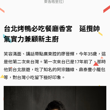
東香格里拉）
台北烤鴨必吃餐廳香宮 延攬帥
氣實力兼顧新主廚
笑容滿面、講話帶點廣東腔的廖晉輝，今年35歲，這
是他第二次來台灣。第一次來台已是17年前了，那時
他到台北旅遊，吃了知名的阿宗麵線、鼎泰豐小籠包
等，對台灣小吃留下極好印象。