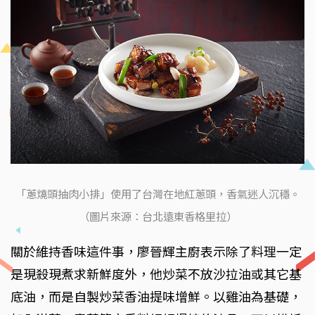
「蔥燒頭抽肉小排」使用了台灣在地紅蔥頭，香氣迷人沉穩。
（圖片來源：台北遠東香格里拉）
關於維持香味這件事，廖晉輝主廚表示除了料理一定
是現殺現煮求新鮮度外，他炒菜不放沙拉油或其它基
底油，而是自製炒菜香油提味增鮮。以雞油為基礎，