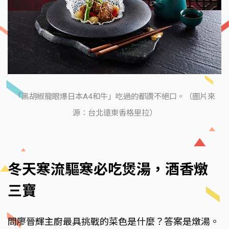
「黑胡椒龍眼爆日本A4和牛」吃過的都讚不絕口。（圖片來
源：台北遠東香格里拉）
冬天寒流驅寒必吃煲湯，酒香燉
三寶
問廖晉輝主廚最具挑戰的菜色是什麼？答案是燉湯。