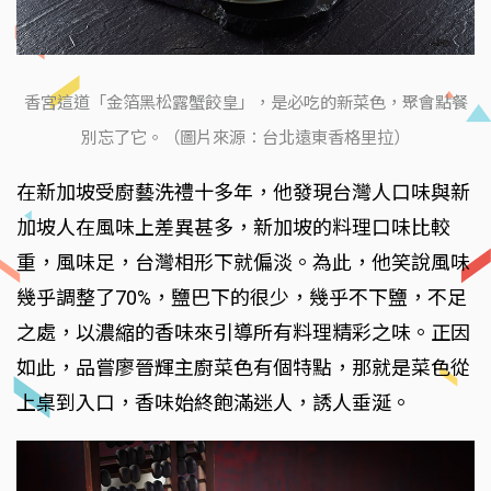
香宮這道「金箔黑松露蟹餃皇」，是必吃的新菜色，聚會點餐
別忘了它。（圖片來源：台北遠東香格里拉）
在新加坡受廚藝洗禮十多年，他發現台灣人口味與新
加坡人在風味上差異甚多，新加坡的料理口味比較
重，風味足，台灣相形下就偏淡。為此，他笑說風味
幾乎調整了70%，鹽巴下的很少，幾乎不下鹽，不足
之處，以濃縮的香味來引導所有料理精彩之味。正因
如此，品嘗廖晉輝主廚菜色有個特點，那就是菜色從
上桌到入口，香味始終飽滿迷人，誘人垂涎。