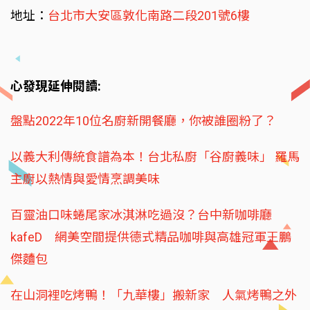
地址：
台北市大安區敦化南路二段201號6樓
心發現延伸閱讀:
盤點2022年10位名廚新開餐廳，你被誰圈粉了？
以義大利傳統食譜為本！台北私廚「谷廚義味」 羅馬
主廚以熱情與愛情烹調美味
百靈油口味蜷尾家冰淇淋吃過沒？台中新咖啡廳
kafeD 網美空間提供德式精品咖啡與高雄冠軍王鵬
傑麵包
在山洞裡吃烤鴨！「九華樓」搬新家 人氣烤鴨之外