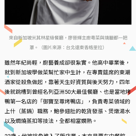
來自新加坡米其林星級餐廳，廖晉輝主廚粵菜與燒臘都一把
罩。（圖片來源：台北遠東香格里拉）
雖然年紀尚輕，廚藝養成卻很紮實。他高中畢業後，
就到新加坡學做菜幫忙家中生計，在專賣筵席的東潮
酒家從殺魚做起，靠著天生好資質與後天努力，四年
後就跳槽到曾經名列亞洲50大最佳餐廳、也是當地烤
鴨第一名店的「御寶至尊烤鴨店」，負責粵菜領域的
上什（蒸鍋）職務，鮑參翅肚的乾貨發漲、煲燉湯水
以及燜燒蒸扣等技法，全都相當嫻熟。