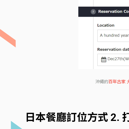
沖繩的
百年古家 
日本餐廳訂位方式 2.