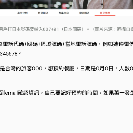
用戶打日本號碼要輸入007+81（日本國碼）。（圖片來源：翻攝自
話代碼+國碼+區域號碼+當地電話號碼，例如遠傳電信用戶打
45678。
台灣的旅客OOO，想預約餐廳，日期是O月O日，人數O
到email確認資訊，自己要記好預約的時間，如果萬一