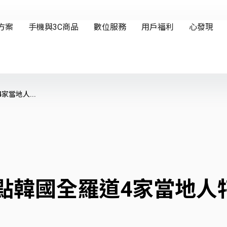
當地人...
點韓國全羅道4家當地人