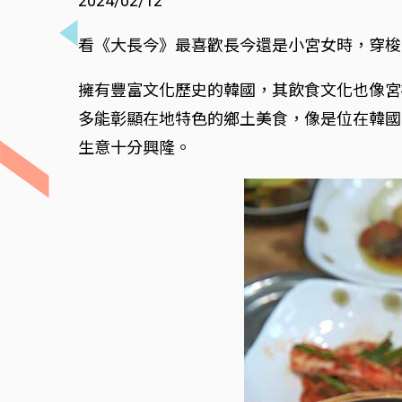
2024/02/12
看《大長今》最喜歡長今還是小宮女時，穿梭
擁有豐富文化歷史的韓國，其飲食文化也像宮
多能彰顯在地特色的鄉土美食，像是位在韓國
生意十分興隆。