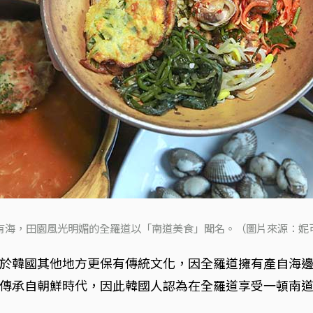
有海，田園風光明媚的全羅道以「南道美食」聞名。（圖片來源：妮
於韓國其他地方更保有傳統文化，因全羅道擁有產自海
傳承自朝鮮時代，因此韓國人認為在全羅道享受一頓南