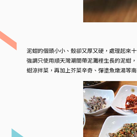
泥蚶的個頭小小、殼卻又厚又硬，處理起來十
強調只使用順天灣潮間帶泥灘裡生長的泥蚶，
蚶涼拌菜，再加上芥菜辛奇、彈塗魚燉湯等南