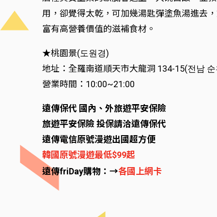
用，卻覺得太乾，可加幾湯匙彈塗魚湯進去，
富有高營養價值的滋補食材。
★桃園景(도원경)
地址：全羅南道順天市大龍洞 134-15(전남 순천시
營業時間：10:00~21:00
遠傳保代 國內、外旅遊平安保險
旅遊平安保險 投保請洽遠傳保代
遠傳電信原號漫遊出國超方便
韓國原號漫遊最低$99起
遠傳friDay購物：→
各國上網卡