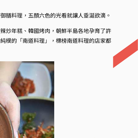
的御膳料理，五顏六色的光看就讓人垂涎欲滴。
的辣炒年糕、韓國烤肉，朝鮮半島各地孕育了許
味純樸的「南道料理」，標榜南道料理的店家都