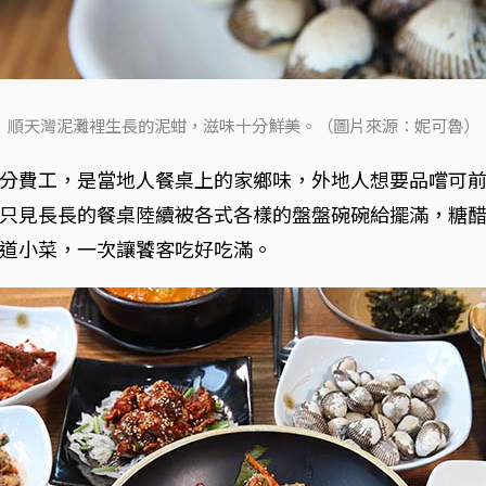
順天灣泥灘裡生長的泥蚶，滋味十分鮮美。（圖片來源：妮可魯）
分費工，是當地人餐桌上的家鄉味，外地人想要品嚐可
只見長長的餐桌陸續被各式各樣的盤盤碗碗給擺滿，糖
道小菜，一次讓饕客吃好吃滿。