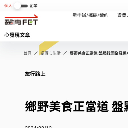
心發現文章
首頁
遠傳心生活
鄉野美食正當道 盤點韓國全羅道4家
旅行路上
鄉野美食正當道 盤