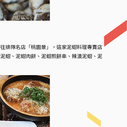
前往排隊名店「桃園景」，這家泥蚶料理專賣店
醋泥蚶、泥蚶肉餅、泥蚶煎餅串、辣漬泥蚶、泥