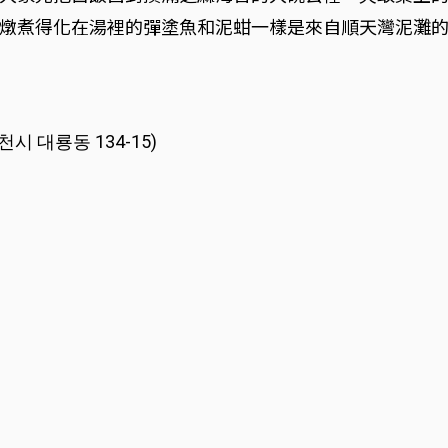
燉煮得化在湯裡的彈塗魚和泥蚶一樣是來自順天灣泥灘
 대룡동 134-15)