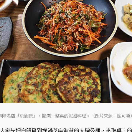
排隊名店「桃園景」，擺滿一整桌的泥蚶料理。（圖片來源：妮可魯
大家先把白飯舀到撲滿芝麻海苔的大碗公裡，夾取桌上