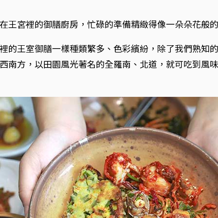
在王宮裡的御膳廚房，忙碌的準備精緻得像一朵朵花般
裡的王室御膳一樣種類繁多、色彩繽紛，除了我們熟知
西南方，以田園風光著名的全羅南、北道，就可吃到風