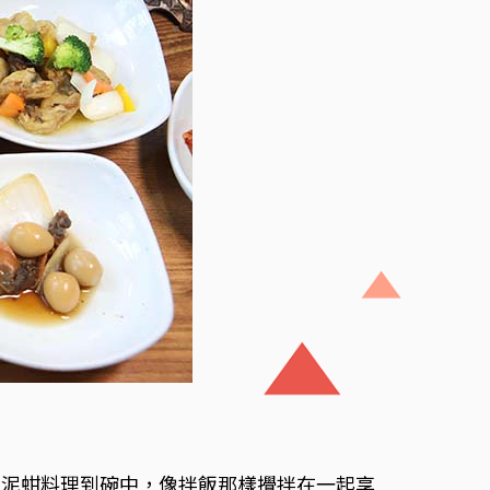
）
的泥蚶料理到碗中，像拌飯那樣攪拌在一起享