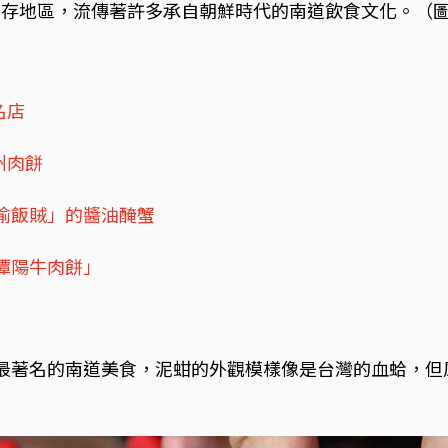
保存地區，流傳著許多承自朝鮮時代的南道飲食文化。（
名店
州肉餅
偷飯賊」的醬油醃蟹
潭陽牛肉餅」
道最著名的南道美食，泥蚶的外觀模樣像是台灣的血蛤，