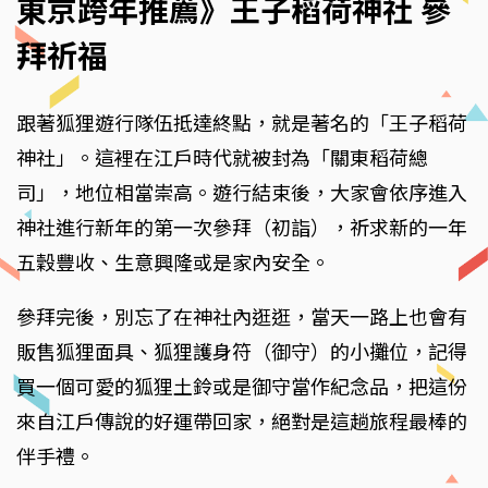
東京跨年推薦》王子稻荷神社 參
拜祈福
跟著狐狸遊行隊伍抵達終點，就是著名的「王子稻荷
神社」。這裡在江戶時代就被封為「關東稻荷總
司」，地位相當崇高。遊行結束後，大家會依序進入
神社進行新年的第一次參拜（初詣），祈求新的一年
五穀豐收、生意興隆或是家內安全。
參拜完後，別忘了在神社內逛逛，當天一路上也會有
販售狐狸面具、狐狸護身符（御守）的小攤位，記得
買一個可愛的狐狸土鈴或是御守當作紀念品，把這份
來自江戶傳說的好運帶回家，絕對是這趟旅程最棒的
伴手禮。