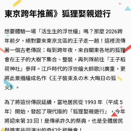
東京跨年推薦》狐狸娶親遊行
想要體驗一場「活生生的浮世繪」嗎？那麼 2026跨
年前夕，絕對要來東京北區的王子走一趟！這裡流傳
著一個古老傳說：每到跨年夜，來自關東各地的狐狸
會在王子的大樹下集合、整裝，再列隊前往「王子稻
荷神社」參拜。江戶時代的浮世繪大師歌川廣重，更
將此景描繪成名作《王子裝束ゑの木 大晦日の狐
火》。
為了將這份傳說延續，當地居民從 1993 年（平成 5
年）開始，發起了現代版的「狐狸娶親遊行」，今年
將迎來第 33 回！是傳承許久的祭典，也是全體居民
與遊客共同演出的奇幻化妝舞會！