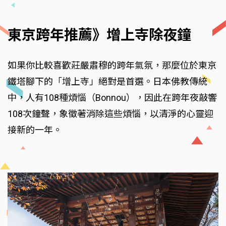
東京跨年推薦》增上寺除夜鐘
如果你比較喜歡莊嚴肅穆的跨年氣氛，那麼位於東京
鐵塔腳下的「增上寺」絕對是首選。日本佛教傳統
中，人有108種煩惱（Bonnou），因此在跨年夜敲響
108次鐘聲，象徵著消除這些煩惱，以清淨的心靈迎
接新的一年。