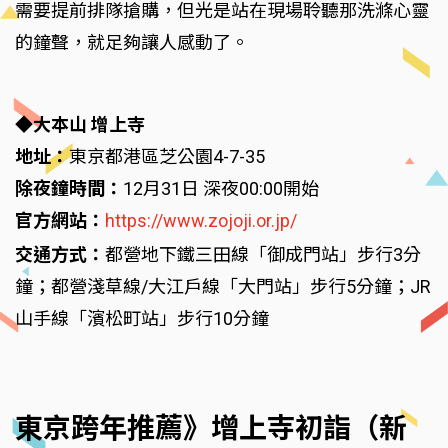
需要提前排隊搶購，但光是站在現場聆聽那洗滌心靈
的鐘聲，就足夠讓人感動了。
◆大本山 增上寺
地址：
東京都港區芝公園4-7-35
除夜鐘時間：
12月31日 深夜00:00開始
官方網站：
https://www.zojoji.or.jp/
交通方式：
都營地下鐵三田線「御成門站」步行3分
鐘；都營淺草線/大江戶線「大門站」步行5分鐘；JR
山手線「濱松町站」步行10分鐘
東京跨年推薦》增上寺初詣（新