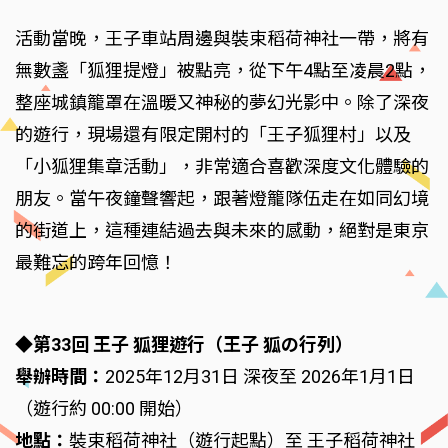
活動當晚，王子車站周邊與裝束稻荷神社一帶，將有
無數盞「狐狸提燈」被點亮，從下午4點至凌晨2點，
整座城鎮籠罩在溫暖又神秘的夢幻光影中。除了深夜
的遊行，現場還有限定開村的「王子狐狸村」以及
「小狐狸集章活動」，非常適合喜歡深度文化體驗的
朋友。當午夜鐘聲響起，跟著燈籠隊伍走在如同幻境
的街道上，這種連結過去與未來的感動，絕對是東京
最難忘的跨年回憶！
◆第33回 王子 狐狸遊行（王子 狐の行列）
舉辦時間：
2025年12月31日 深夜至 2026年1月1日
（遊行約 00:00 開始）
地點：
裝束稻荷神社（遊行起點）至 王子稻荷神社