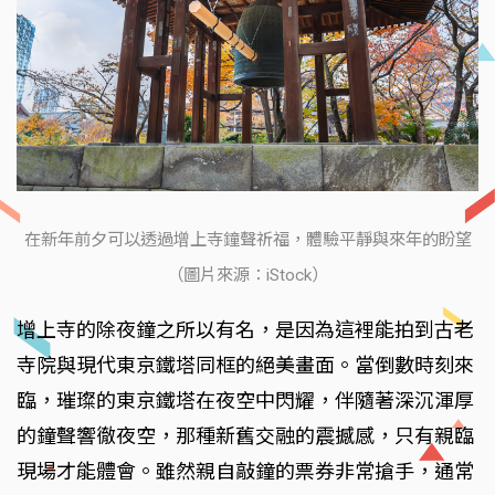
在新年前夕可以透過增上寺鐘聲祈福，體驗平靜與來年的盼望
（圖片來源：iStock）
增上寺的除夜鐘之所以有名，是因為這裡能拍到古老
寺院與現代東京鐵塔同框的絕美畫面。當倒數時刻來
臨，璀璨的東京鐵塔在夜空中閃耀，伴隨著深沉渾厚
的鐘聲響徹夜空，那種新舊交融的震撼感，只有親臨
現場才能體會。雖然親自敲鐘的票券非常搶手，通常