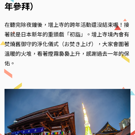
年參拜）
在聽完除夜鐘後，增上寺的跨年活動還沒結束喔！接
著就是日本新年的重頭戲「初詣」。增上寺境內會有
焚燒舊御守的淨化儀式（お焚き上げ），大家會圍著
溫暖的火堆，看著煙霧裊裊上升，感謝過去一年的保
佑。