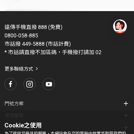
遠傳手機直撥 888 (免費)
0800-058-885
有
問
市話撥 449-5888 (市話計費)
題
* 市話請直撥不加區碼，手機撥打請加 02
找
愛
瑪
更多聯絡方式
門號方案
常用服務
Cookie之使用
關於我們
為了提供您最佳的服務，本網站會在您的電腦中放置並取用我們的