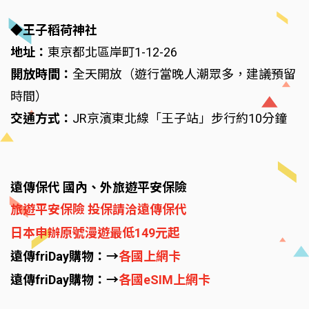
◆王子稻荷神社
地址：
東京都北區岸町1-12-26
開放時間：
全天開放（遊行當晚人潮眾多，建議預留
時間）
交通方式：
JR京濱東北線「王子站」步行約10分鐘
遠傳保代 國內、外旅遊平安保險
旅遊平安保險 投保請洽遠傳保代
日本申辦原號漫遊最低149元起
遠傳friDay購物：→
各國上網卡
遠傳friDay購物：→
各國eSIM上網卡