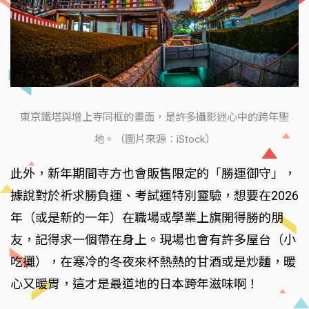
東京鐵塔與增上寺同框的畫面，是許多攝影迷心中的跨年聖
地。（圖片來源：iStock）
此外，新年期間寺方也會販售限定的「勝運御守」，
據說對於祈求勝負運、考試運特別靈驗，想要在2026
年（或是新的一年）在職場或學業上旗開得勝的朋
友，記得求一個帶在身上。現場也會有許多屋台（小
吃攤），在寒冷的冬夜來杯熱熱的甘酒或是炒麵，暖
心又暖胃，這才是最道地的日本跨年滋味啊！