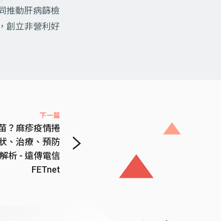
同推動肝病篩檢
，創立非營利好
下一篇
苗？麻疹疫情捲
狀、治療、預防
解析 - 遠傳電信
FETnet