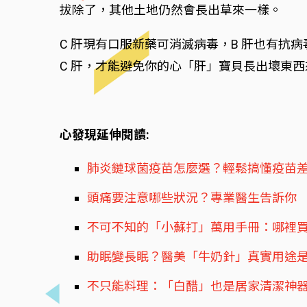
拔除了，其他土地仍然會長出草來一樣。
C 肝現有口服新藥可消滅病毒，B 肝也有抗
C 肝，才能避免你的心「肝」寶貝長出壞東西
心發現延伸閱讀:
肺炎鏈球菌疫苗怎麼選？輕鬆搞懂疫苗
頭痛要注意哪些狀況？專業醫生告訴你
不可不知的「小蘇打」萬用手冊：哪裡
助眠變長眠？醫美「牛奶針」真實用途
不只能料理：「白醋」也是居家清潔神