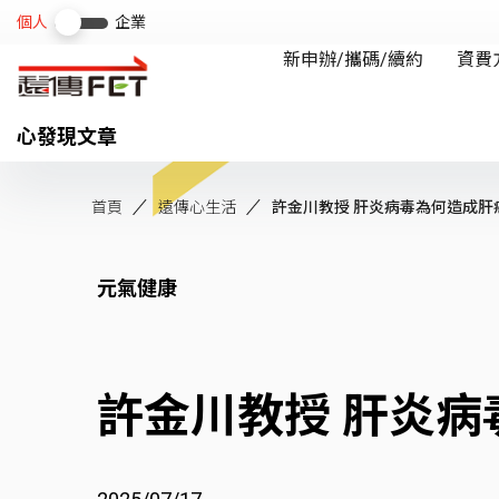
心發現文章
首頁
遠傳心生活
許金川教授 肝炎病毒為何造成肝
元氣健康
許金川教授 肝炎