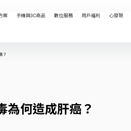
癌？
病毒為何造成肝癌？