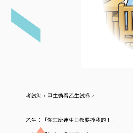
考試時，甲生偷看乙生試卷。
乙生：「你怎麼連生日都要抄我的！」