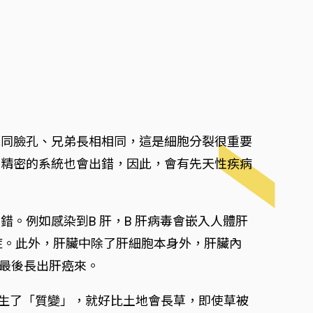
親同臉孔、兄弟長相相同，這是細胞分裂很重要
再精密的系統也會出錯，因此，會有先天性疾病
。
。例如感染到B 肝，B 肝病毒會嵌入人體肝
症。此外，肝臟中除了肝細胞本身外，肝臟內
，最後長出肝癌來。
發生了「質變」，就好比土地會長草，即使草被