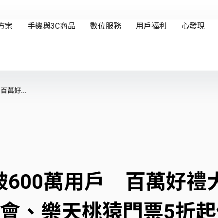
萬好...
破600萬用戶 百萬好禮
.0演唱會、樂天桃猿門票5折