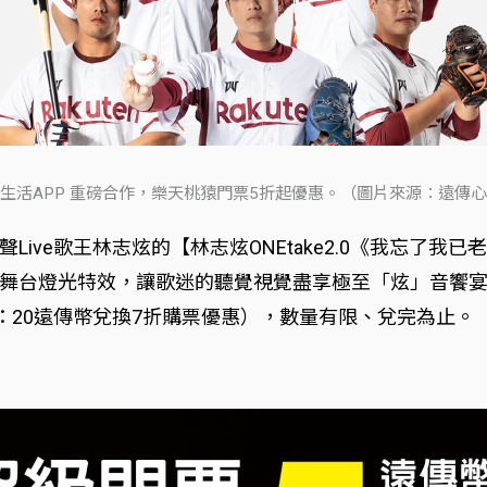
生活APP 重磅合作，樂天桃猿門票5折起優惠。（圖片來源：遠傳
ve歌王林志炫的【林志炫ONEtake2.0《我忘了我已老
台燈光特效，讓歌迷的聽覺視覺盡享極至「炫」音饗宴，6
：20遠傳幣兌換7折購票優惠），數量有限、兌完為止。