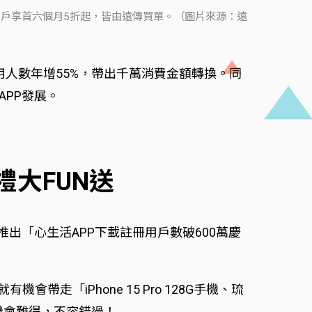
以上用戶享首六個月5折起，皆由遠傳買單。（圖片來源：遠
人數年增55%，帶出千萬消費金額轉換。同
PP發展。
禮大FUN送
間推出「心生活APP下載註冊用戶數破600萬慶
「iPhone 15 Pro 128G手機、琉
機會難得，不容錯過！