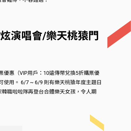
志炫演唱會/樂天桃猿門
優惠（VIP用戶：10遠傳幣兌換5折購票優
 6/7 ~ 6/9 則有樂天桃猿年度主題日
正宗韓職啦啦隊再登台合體樂天女孩，令人期