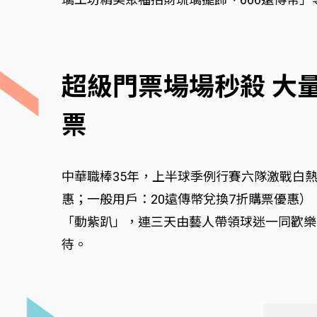
超級門票場場秒殺 大
票
中華職棒35年，上半球季例行賽六隊激戰白熱
惠；一般用戶：20遠傳幣兌換7折購票優惠），
「動紫趴」，連三天由藝人帶領球迷一同歡樂吶
待。