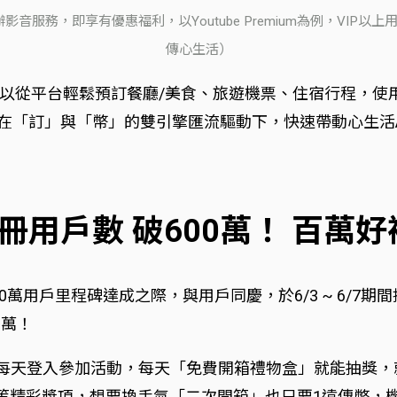
服務，即享有優惠福利，以Youtube Premium為例，VIP
傳心生活）
以從平台輕鬆預訂餐廳/美食、旅遊機票、住宿行程，使用
，在「訂」與「幣」的雙引擎匯流驅動下，快速帶動心生活A
冊用戶數 破600萬！ 百萬好
萬用戶里程碑達成之際，與用戶同慶，於6/3 ~ 6/7期
百萬！
登入參加活動，每天「免費開箱禮物盒」就能抽獎，就有機會帶走
」等精彩獎項，想要換手氣「二次開箱」也只要1遠傳幣，