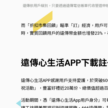
遠傳依用戶級別，只要透過遠傳電信帳單代收管道申辦影音
而「折扣市集回饋」瞄準「訂」經濟，用戶可
時，實質回饋用戶的遠傳幣金額也增發23%
遠傳心生活APP下載註
遠傳心生活APP感謝用戶支持愛護，於突破600
祝活動」，豐富好禮近20萬份、總價值超過
活動期間，憑「遠傳心生活App用戶身分」可每天
璃工坊精美聚福招財琉璃擺飾、666遠傳幣