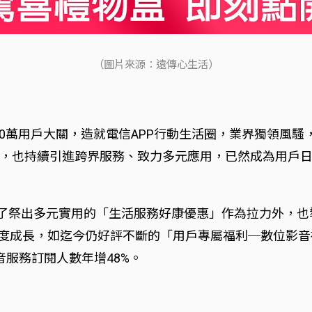
（圖片來源：遠傳心生活）
00萬用戶大關，造就電信APP行動生活圈，業界獨領風騷
，也持續引進跨界服務、致力多元應用，已然成為用戶日
P除了祭出多元實用的「生活服務好康優惠」作為拉力外，
誠度成長，如迄今仍好評不斷的「用戶專屬福利─數位影音
服務訂閱人數年增48%。