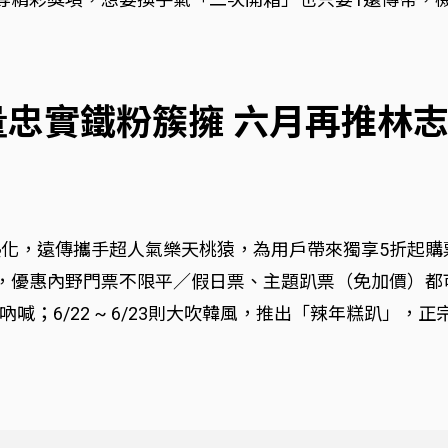
量忠實鐵粉簇擁 六月再推林
化，遠傳攜手超人氣樂天桃猿，為用戶帶來獨享5折起購票
優惠內野門票不限平／假日票、主題趴票（免加價）都可使用。
喊；6/22 ~ 6/23則大吹韓風，推出「辣年糕趴」，