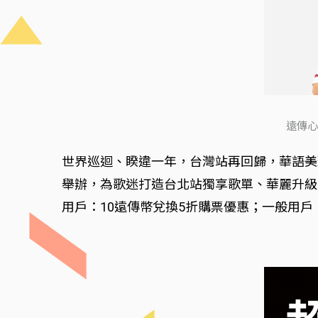
遠傳心
世界巡迴、睽違一年，台灣站再回歸，華語美聲Li
舉辦，為歌迷打造台北站獨享歌單、華麗升級舞
用戶：10遠傳幣兌換5折購票優惠；一般用戶