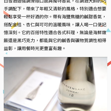
白雪酒造強調滑順口感與獨特香氣，在調酒大師的巧
手調配下，帶來了年輕又清新的風格，特別適合想要
輕鬆享受一杯好酒的你。帶有海鹽焦糖的鹹甜香氣，
搭配金桔、杏仁與可可的溫暖風味，讓人喝一口便記
憶深刻。它的百搭特性適合各式料理，無論是海鮮燉
飯還是黑巧克力，都能與它的鹹香與礦物質調性相得
益彰，讓用餐時光更豐富有趣。