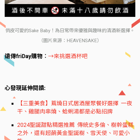
俏皮可愛的Sake Baby！為日常帶來優雅與趣味的清酒新選擇。
（圖片來源：HEAVENSAKE）
遠傳friDay購物
：
→來挑選酒杯吧
心發現延伸閱讀:
【三重美食】蔦燒日式居酒屋聚餐好選擇 一夜
干、雞腿肉串燒、蛤蜊湯都是必點招牌
2024聖誕甜點精選推薦 傳統史多倫、樹幹蛋糕
之外，還有超蓢黃金聖誕樹、雪天使、可愛小