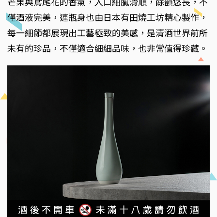
芒果與鳶尾花的香氣，入口細膩滑順，餘韻悠長，不
僅酒液完美，連瓶身也由日本有田燒工坊精心製作，
每一細節都展現出工藝極致的美感，是清酒世界前所
未有的珍品，不僅適合細細品味，也非常值得珍藏。