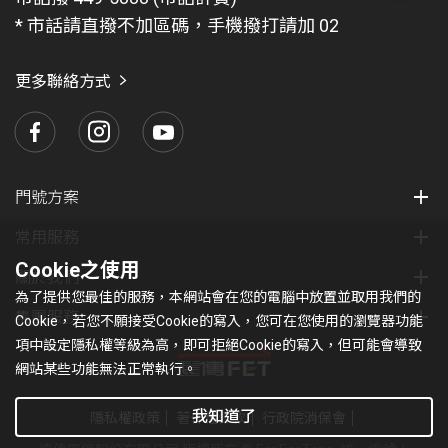
題
* 市話請直撥不加區碼，手機撥打請加 02
找
愛
瑪
更多聯絡方式
門號方案
常用服務
Cookie之使用
關於我們
為了提供您最佳的服務，本網站會在您的電腦中放置並取用我們的
集團服務
Cookie，若您不願接受Cookie的寫入，您可在您使用的瀏覽器功能
項中設定隱私權等級為高，即可拒絕Cookie的寫入，但可能會導致
網站某些功能無法正常執行。
我知道了
隱私權政策
著作權條款
行政院消保會