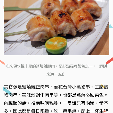
吃來保水性十足的鹽燒雞腿肉，是必點招牌菜色之一。（圖片
來源：Sid）
其它像是鹽燒雞正肉串、蔥花台灣小黑豬串、主廚鹹
豬肉串、蒜味穀飼牛肉串等，也都是蔦燒必點菜色。
內臟類的話，推薦味噌雞胗，一隻雞只有兩顆，量不
多，因此都是每日限量。吃一串串燒，配上一杯生啤