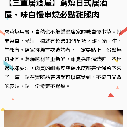
【三重居酒屋】蔦燒日式居酒
屋‧味自慢串燒必點雞腿肉
來蔦燒用餐，自然也不能錯過店家的味自慢串燒。打
開菜單，光這一欄就有超過30個品項，雞、豬、牛、
羊都有。店家推薦首次造訪者，一定要點上一份鹽燒
雞腿肉。蔦燒選材首重新鮮，雞隻採用溫體雞，不經
過冷凍處理，肉質的細緻度與保水度都完全保留下來
了，這一點在實際品嘗時就可以感受到，不柴口又嫩
的表現，點一份肯定不過癮。