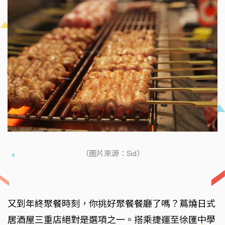
（圖片來源：Sid）
又到年終聚餐時刻，你挑好聚餐餐廳了嗎？蔦燒日式
居酒屋三重店絕對是選項之一。搭乘捷運至徐匯中學