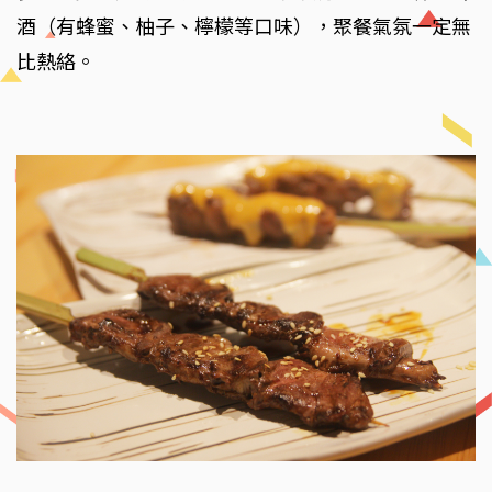
酒（有蜂蜜、柚子、檸檬等口味），聚餐氣氛一定無
比熱絡。