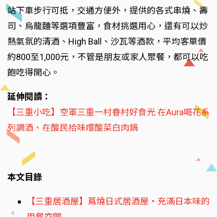
站下車步行可抵，交通方便外，提供的各式串燒、壽
司、烏龍麵等選項豐富，食材挑選用心，還有可以炒
熱氣氛的清酒、High Ball、沙瓦等酒款，平均客單價
約800至1,000元，不管是朋友或家人聚餐，都可以吃
飽吃得開心。
延伸閱讀：
【三重小吃】空軍三重一村眷村好食光 在Aura喝花系
列調酒、在酸民拾味嚐酸菜白肉鍋
本文目錄
【三重居酒屋】蔦燒日式居酒屋‧充滿日本味的
用餐空間