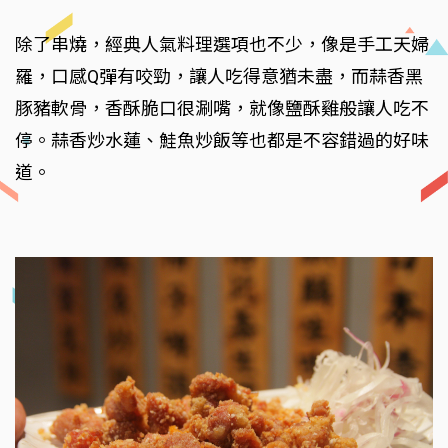
除了串燒，經典人氣料理選項也不少，像是手工天婦
羅，口感Q彈有咬勁，讓人吃得意猶未盡，而蒜香黑
豚豬軟骨，香酥脆口很涮嘴，就像鹽酥雞般讓人吃不
停。蒜香炒水蓮、鮭魚炒飯等也都是不容錯過的好味
道。