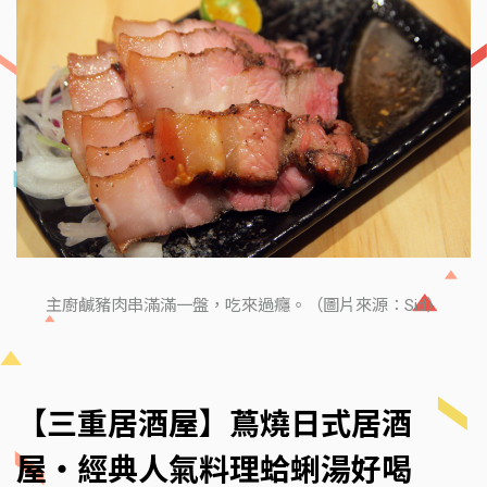
主廚鹹豬肉串滿滿一盤，吃來過癮。（圖片來源：Sid）
【三重居酒屋】蔦燒日式居酒
屋‧經典人氣料理蛤蜊湯好喝