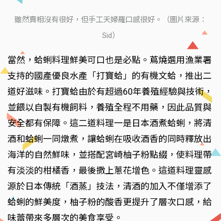
雖然賣相沒有很好，但手工天婦羅口感很好。（圖片來源：
Sid）
當然，蛤蜊料理鮮美可口也是必點。蔦燒選用漁業署
支持的國產優良水產「打寶蛤」的有機文蛤，推出二
道好滋味。打寶蛤由於有超過60年養殖經驗與技術，
並餵以自製有機飼料，養殖全程不用藥，因此品質與
安全都有保障。這二道料理一是日本酒煮蛤蜊，將清
酒和蛤蜊一同燉煮，讓蛤蜊在吸收酒香的同時釋放出
海洋的自然鮮味，並搭配宮崎柚子粉點綴，使料理帶
有淡淡的柑橘香，最後撒上蔥花增色。這道料理靈感
源於日本傳統「酒蒸」技法，清酒的加入不僅增添了
蛤蜊的鮮美度，柚子粉的酸香更提升了層次口感，給
味蕾帶來多層次的美食享受。