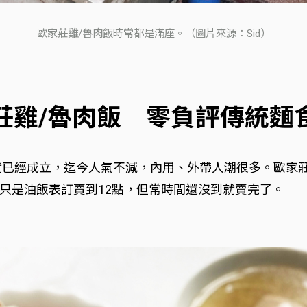
歐家莊雞/魯肉飯時常都是滿座。（圖片來源：Sid）
莊雞/魯肉飯 零負評傳統麵
年就已經成立，迄今人氣不減，內用、外帶人潮很多。歐家
只是油飯表訂賣到12點，但常時間還沒到就賣完了。