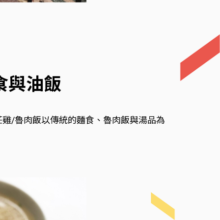
食與油飯
莊雞/魯肉飯以傳統的麵食、魯肉飯與湯品為