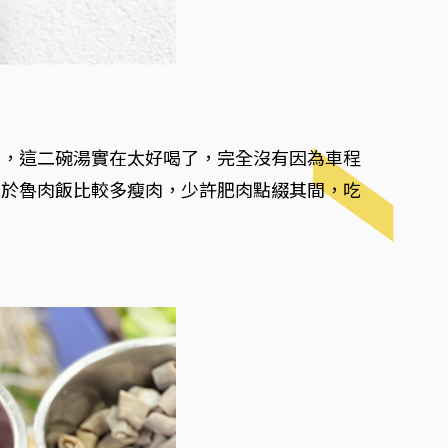
到，這二碗湯實在太好喝了，完全沒有因為車程
至於魯肉飯比較多瘦肉，少許肥肉點綴其間，吃