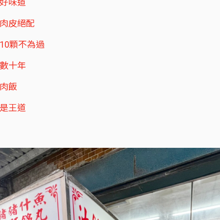
好味道
鯊肉皮絕配
10顆不為過
香數十年
滷肉飯
就是王道