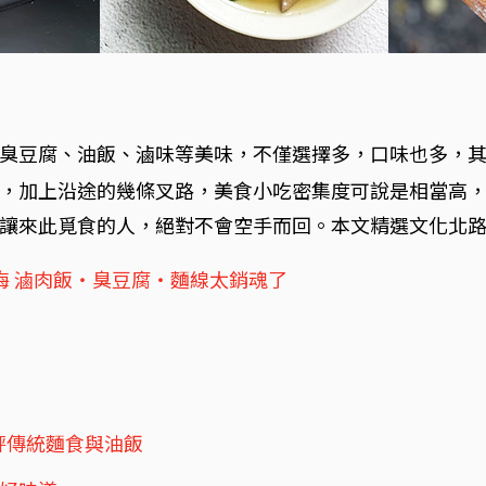
臭豆腐、油飯、滷味等美味，不僅選擇多，口味也多，
，加上沿途的幾條叉路，美食小吃密集度可說是相當高
讓來此覓食的人，絕對不會空手而回。本文精選文化北
悔 滷肉飯‧臭豆腐‧麵線太銷魂了
評傳統麵食與油飯