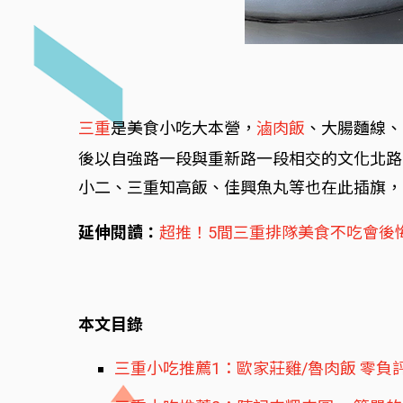
三重
是美食小吃大本營，
滷肉飯
、大腸麵線、
後以自強路一段與重新路一段相交的文化北路
小二、三重知高飯、佳興魚丸等也在此插旗，
延伸閱讀：
超推！5間三重排隊美食不吃會後
本文目錄
三重小吃推薦1：歐家莊雞/魯肉飯 零負