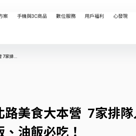
家排...
路美食大本營 7家排隊
飯、油飯必吃！