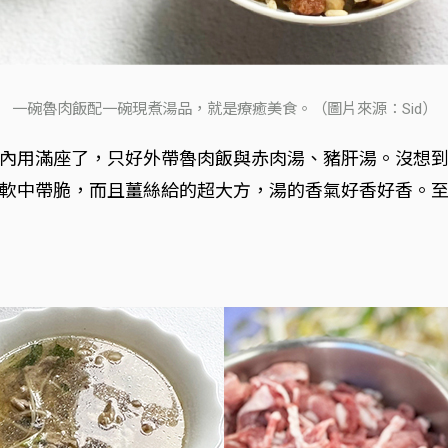
一碗魯肉飯配一碗現煮湯品，就是療癒美食。（圖片來源：Sid）
內用滿座了，只好外帶魯肉飯與赤肉湯、豬肝湯。沒想
軟中帶脆，而且薑絲給的超大方，湯的香氣好香好香。