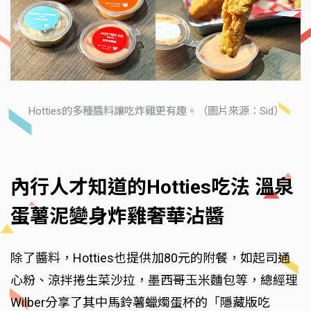
Hotties的多種醬料讓吃炸雞更有趣。（圖片來源：Sid）
內行人才知道的Hotties吃法 溫泉
蛋薯泥變身炸雞奢華沾醬
除了醬料，Hotties也提供加80元的附餐，如起司通
心粉、涼拌捲生菜沙拉，墨西哥玉米麵包等，總經理
Wilber分享了其中馬鈴薯蠟燭蛋杯的「隱藏版吃