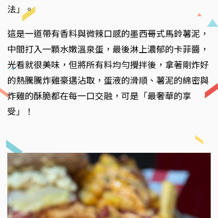
法」。
這是一道帶有香料與微辣口感的墨西哥式馬鈴薯泥，
中間打入一顆水嫩溫泉蛋，最後淋上濃郁的卡菲醬，
光看就很美味，但將所有料均勻攪拌後，拿著剛炸好
的熱騰騰炸雞豪邁沾取，蛋液的滑順、薯泥的綿密與
炸雞的酥脆都在每一口交融，可是「最奢華的享
受」！