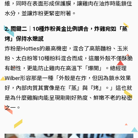
維，同時在表面形成保護膜，讓雞肉在油炸時能鎖住
水分，並讓炸粉更緊密附著。
2. 關鍵二｜10種炸粉黃金比例調合，炸雞宛如「蒸
烤」保持水嫩感
炸粉是Hotties的最高機密，混合了高筋麵粉、玉米
粉、太白粉等10種粉料混合而成，這層外殼不僅酥脆
有韌性，更能防止雞肉在高溫下「爆開」。總經理
Wilber形容那是一種「外殼是在炸，但因為鎖水效果
好，內部肉質其實像是在『蒸』與『烤』。」這也就
是為什麼雞胸肉能呈現剛剛好熟度、鮮嫩不老的秘密
之一。