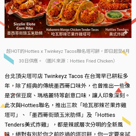
超HOT的Hotties x Twinkeyz Tacos聯名塔可餅，即日起至4月
30日供應。（圖片來源：Hotties Fried Chicken）
台北頂尖塔可店 Twinkeyz Tacos 在台灣早已耕耘多
年，除了經典的傳統墨西哥口味外，也曾推出一些像
是宮保豆腐、瑪格麗特等創意口味，讓人印象深刻。
此次與Hotties聯名，推出三款「哈瓦那辣芒果炸雞
塔可」、「墨西哥街頭玉米肋條」及「Hotties
Tenders美式炸雞」，都是辣感層次分明的全新風
味，絕對有別於你之前吃過的塔可餅，你一定要來試