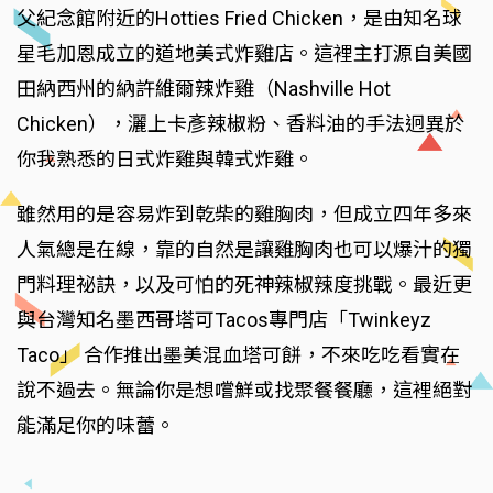
父紀念館附近的Hotties Fried Chicken，是由知名球
星毛加恩成立的道地美式炸雞店。這裡主打源自美國
田納西州的納許維爾辣炸雞（Nashville Hot
Chicken），灑上卡彥辣椒粉、香料油的手法迥異於
你我熟悉的日式炸雞與韓式炸雞。
雖然用的是容易炸到乾柴的雞胸肉，但成立四年多來
人氣總是在線，靠的自然是讓雞胸肉也可以爆汁的獨
門料理祕訣，以及可怕的死神辣椒辣度挑戰。最近更
與台灣知名墨西哥塔可Tacos專門店「Twinkeyz
Taco」 合作推出墨美混血塔可餅，不來吃吃看實在
說不過去。無論你是想嚐鮮或找聚餐餐廳，這裡絕對
能滿足你的味蕾。