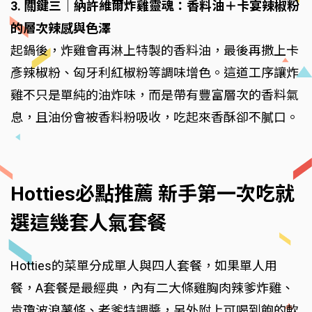
3. 關鍵三｜納許維爾炸雞靈魂：香料油＋卡宴辣椒粉
的層次辣感與色澤
起鍋後，炸雞會再淋上特製的香料油，最後再撒上卡
彥辣椒粉、匈牙利紅椒粉等調味增色。這道工序讓炸
雞不只是單純的油炸味，而是帶有豐富層次的香料氣
息，且油份會被香料粉吸收，吃起來香酥卻不膩口。
Hotties必點推薦 新手第一次吃就
選這幾套人氣套餐
Hotties的菜單分成單人與四人套餐，如果單人用
餐，A套餐是最經典，內有二大條雞胸肉辣爹炸雞、
肯瓊波浪薯條、老爹特調醬，另外附上可喝到飽的軟