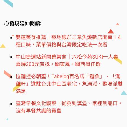
心發現延伸閱讀:
雙連美食推薦｜築地銀だこ章魚燒新店開幕！4
種口味、菜單價格與台灣限定吃法一次看
中山捷運站新開幕美食｜六松今苑SUKI一人壽
喜燒300元有找，關東風、關西風任選
拉麵控必朝聖！Tabelog百名店「麵魚」、「滿
雞軒」進駐台北中山區老宅，魚湯派、鴨湯派雙
滿足
臺灣早餐文化觀察｜從粥到漢堡、家裡到巷口，
沒有早餐共識的寶島