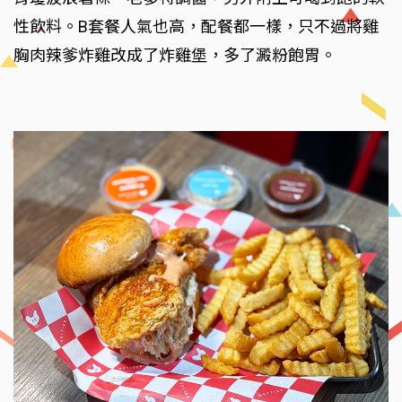
性飲料。B套餐人氣也高，配餐都一樣，只不過將雞
胸肉辣爹炸雞改成了炸雞堡，多了澱粉飽胃。