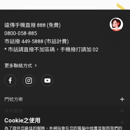
遠傳手機直撥 888 (免費)
0800-058-885
有
問
市話撥 449-5888 (市話計費)
題
* 市話請直撥不加區碼，手機撥打請加 02
找
愛
瑪
更多聯絡方式
門號方案
常用服務
Cookie之使用
關於我們
為了提供您最佳的服務，本網站會在您的電腦中放置並取用我們的