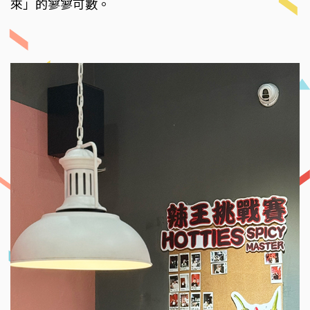
來」的寥寥可數。