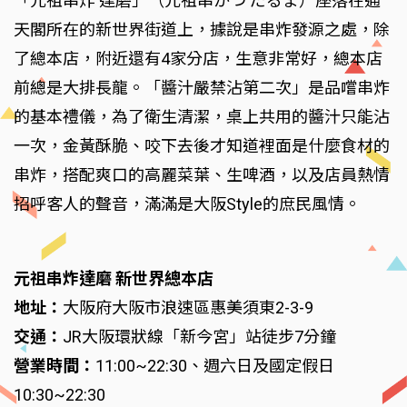
「元祖串炸 達磨」（元祖串かつ だるま）座落在通
天閣所在的新世界街道上，據說是串炸發源之處，除
了總本店，附近還有4家分店，生意非常好，總本店
前總是大排長龍。「醬汁嚴禁沾第二次」是品嚐串炸
的基本禮儀，為了衛生清潔，桌上共用的醬汁只能沾
一次，金黃酥脆、咬下去後才知道裡面是什麼食材的
串炸，搭配爽口的高麗菜葉、生啤酒，以及店員熱情
招呼客人的聲音，滿滿是大阪Style的庶民風情。
元祖串炸達磨 新世界總本店
地址：
大阪府大阪市浪速區惠美須東2-3-9
交通：
JR大阪環狀線「新今宮」站徒步7分鐘
營業時間：
11:00~22:30、週六日及國定假日
10:30~22:30