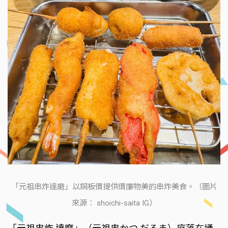
「元祖串炸達磨」以銅板價提供價廉物美的串炸美食。（圖片
來源： shoichi-saita IG）