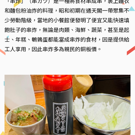
「串炸」（串カツ）是一種將食材串成串，裹上麵衣
和麵包粉油炸的料理，昭和初期在通天閣一帶聚集不
少勞動階級，當地的小餐館便發明了便宜又能快速填
飽肚子的串炸，無論是肉類、海鮮、蔬菜，甚至是起
士、年糕、鵪鶉蛋都能當成串炸的食材，因是提供給
工人享用，因此串炸多為親民的銅板價。