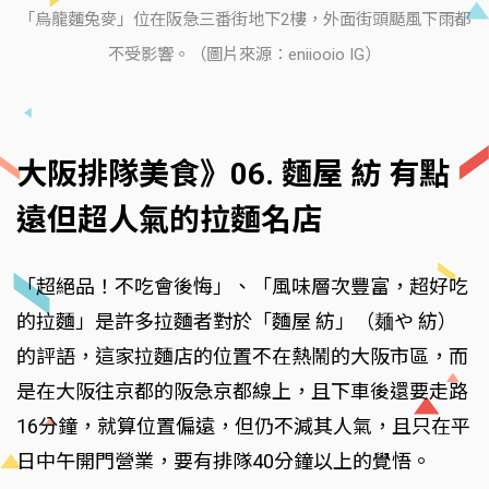
「烏龍麵兔麥」位在阪急三番街地下2樓，外面街頭颳風下雨都
不受影響。（圖片來源：eniiooio IG）
大阪排隊美食》06. 麵屋 紡 有點
遠但超人氣的拉麵名店
「超絕品！不吃會後悔」、「風味層次豐富，超好吃
的拉麵」是許多拉麵者對於「麵屋 紡」（麺や 紡）
的評語，這家拉麵店的位置不在熱鬧的大阪市區，而
是在大阪往京都的阪急京都線上，且下車後還要走路
16分鐘，就算位置偏遠，但仍不減其人氣，且只在平
日中午開門營業，要有排隊40分鐘以上的覺悟。