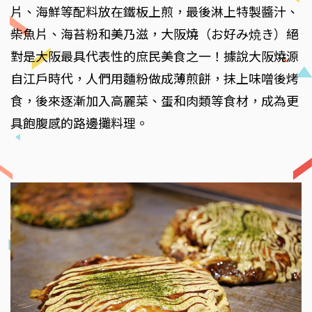
片、海鮮等配料放在鐵板上煎，最後淋上特製醬汁、
柴魚片、海苔粉和美乃滋，大阪燒（お好み焼き）絕
對是大阪最具代表性的庶民美食之一！據說大阪燒源
自江戶時代，人們用麵粉做成薄煎餅，抹上味噌後烤
食，後來逐漸加入高麗菜、蛋和肉類等食材，成為更
具飽腹感的路邊攤料理。