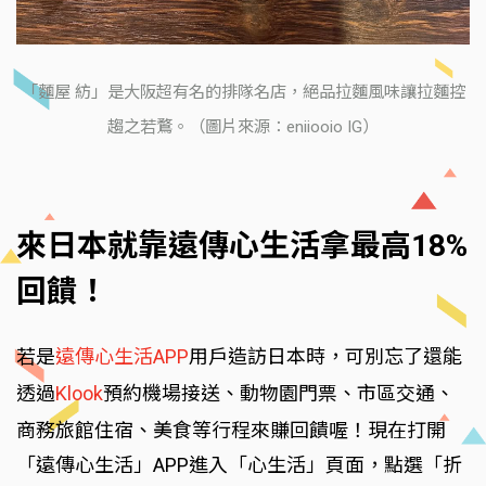
「麵屋 紡」是大阪超有名的排隊名店，絕品拉麵風味讓拉麵控
趨之若鶩。（圖片來源：eniiooio IG）
來日本就靠遠傳心生活拿最高18%
回饋！
若是
遠傳心生活APP
用戶造訪日本時，可別忘了還能
透過
Klook
預約機場接送、動物園門票、市區交通、
商務旅館住宿、美食等行程來賺回饋喔！現在打開
「遠傳心生活」APP進入「心生活」頁面，點選「折