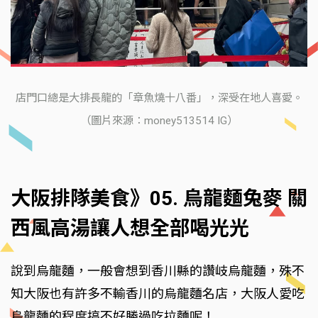
店門口總是大排長龍的「章魚燒十八番」，深受在地人喜愛。
（圖片來源：money513514 IG）
大阪排隊美食》05. 烏龍麵兔麥 關
西風高湯讓人想全部喝光光
說到烏龍麵，一般會想到香川縣的讚岐烏龍麵，殊不
知大阪也有許多不輸香川的烏龍麵名店，大阪人愛吃
烏龍麵的程度搞不好勝過吃拉麵呢！