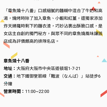
「章魚燒十八番」口感細膩的麵糊中混合了牛奶和高
湯，燒烤時除了加入章魚、小蝦和紅薑，還獨家添加
炸天婦羅時剩下的麵衣渣，巧妙沾裹出酥脆口感，是
女店主自創的獨門秘方，與眾不同的章魚燒風味讓該
店成為評價頗高的排隊名店。
章魚燒十八番
地址：
大阪府大阪市中央區道頓堀1-7-21
交通：
地下鐵御堂筋線「難波（なんば）」站徒步6
分鐘
營業時間：
11:00~22:00