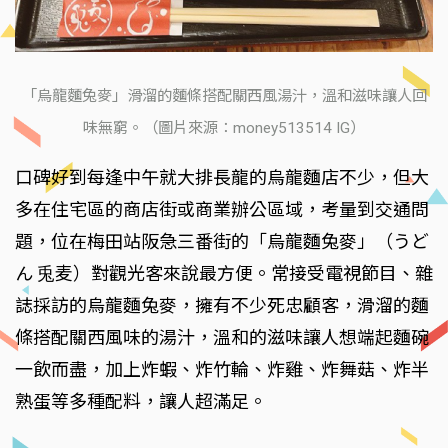
「烏龍麵兔麥」滑溜的麵條搭配關西風湯汁，溫和滋味讓人回
味無窮。（圖片來源：money513514 IG）
口碑好到每逢中午就大排長龍的烏龍麵店不少，但大
多在住宅區的商店街或商業辦公區域，考量到交通問
題，位在梅田站阪急三番街的「烏龍麵兔麥」（うど
ん 兎麦）對觀光客來說最方便。常接受電視節目、雜
誌採訪的烏龍麵兔麥，擁有不少死忠顧客，滑溜的麵
條搭配關西風味的湯汁，溫和的滋味讓人想端起麵碗
一飲而盡，加上炸蝦、炸竹輪、炸雞、炸舞菇、炸半
熟蛋等多種配料，讓人超滿足。