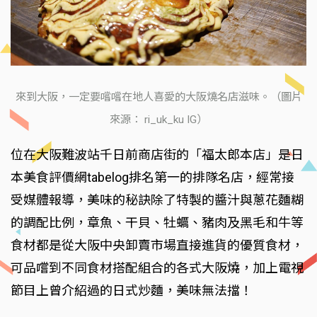
來到大阪，一定要嚐嚐在地人喜愛的大阪燒名店滋味。（圖片
來源： ri_uk_ku IG）
位在大阪難波站千日前商店街的「福太郎本店」是日
本美食評價網tabelog排名第一的排隊名店，經常接
受媒體報導，美味的秘訣除了特製的醬汁與蔥花麵糊
的調配比例，章魚、干貝、牡蠣、豬肉及黑毛和牛等
食材都是從大阪中央卸賣市場直接進貨的優質食材，
可品嚐到不同食材搭配組合的各式大阪燒，加上電視
節目上曾介紹過的日式炒麵，美味無法擋！