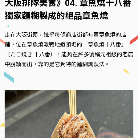
大阪排隊美食》04. 章魚燒十八番
獨家麵糊製成的絕品章魚燒
走在大阪街頭，幾乎每條商店街都有賣章魚燒的店
鋪，位在章魚燒激戰地道頓堀的「章魚燒十八番」
（たこ焼き 十八番），能夠在許多號稱元祖級的老店
中脫穎而出，靠的是它獨特的麵糊調製法。