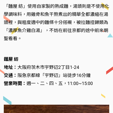
「麵屋 紡」使用自家製的熟成麵，湯頭則是不使用化
學調味料，用雞骨和魚干熬煮出的精華全都濃縮在湯
頭裡，與粗度適中的麵條十分搭襯，被拉麵控歸類為
「濃厚魚介雞白湯」，不妨在前往京都的途中前來朝
聖看看。
麵屋 紡
地址：
大阪府茨木市宇野辺2丁目1-24
交通：
阪急京都線「宇野辺」站徒步16分鐘
營業時間：
週一、二、四、五，11:00~15:00