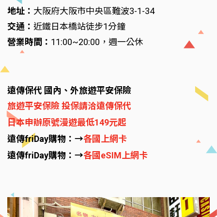
地址：
大阪府大阪市中央區難波3-1-34
交通：
近鐵日本橋站徒步1分鐘
營業時間：
11:00~20:00，週一公休
遠傳保代 國內、外旅遊平安保險
旅遊平安保險 投保請洽遠傳保代
日本申辦原號漫遊最低149元起
遠傳friDay購物：→
各國上網卡
遠傳friDay購物：→
各國eSIM上網卡