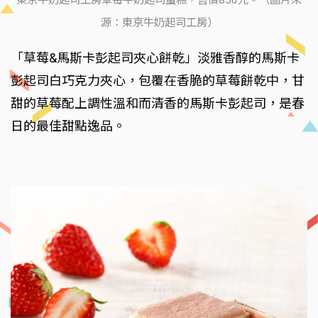
東京牛奶起司工房草莓牛奶起司蛋糕，售價850元。（圖片來
源：東京牛奶起司工房）
「草莓&馬斯卡彭起司夾心餅乾」淡雅香醇的馬斯卡
彭起司白巧克力夾心，包覆在香脆的草莓餅乾中，甘
甜的草莓配上調性溫和而清香的馬斯卡彭起司，是春
日的最佳甜點逸品。