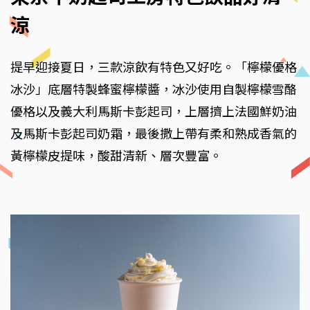
涼
提早迎接夏日，三款涼飲有特色又好吃。「檸檬優格
冰沙」底層特製蜂蜜檸檬醬，冰沙使用自製檸檬雪酪
優格以及義大利馬斯卡彭起司，上層擠上法國鮮奶油
及馬斯卡彭起司奶霜，最後撒上帶有柔和熟成香氣的
黃檸檬皮提味，酸甜清新、層次豐富。