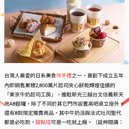
台灣人最愛的日系美食
伴手禮
之一，曾創下成立五年
內即銷售累積2,800萬片起司夾心餅乾輝煌佳績的
「東京牛奶起司工房」，進駐新光三越台北信義新天
地A8館囉，除了不同於其它門市設置高吧桌立座外，
還有8款限定獨賣商品，其中牛奶派與法式吐司聖代
都是必吃款，
甜點控
可是一吃就上癮。（延伸閱讀：