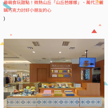
最萌食玩甜點！微熱山丘「山丘芭娜娜」、萬代三麗
鷗巧克力討好小朋友的心
)