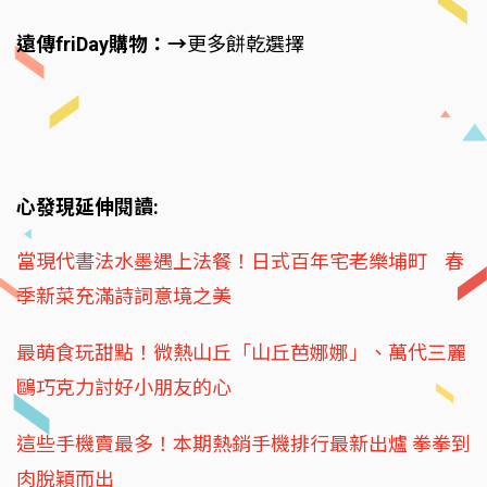
遠傳friDay購物：→
更多餅乾選擇
心發現延伸閱讀:
當現代書法水墨遇上法餐！日式百年宅老樂埔町 春
季新菜充滿詩詞意境之美
最萌食玩甜點！微熱山丘「山丘芭娜娜」、萬代三麗
鷗巧克力討好小朋友的心
這些手機賣最多！本期熱銷手機排行最新出爐 拳拳到
肉脫穎而出