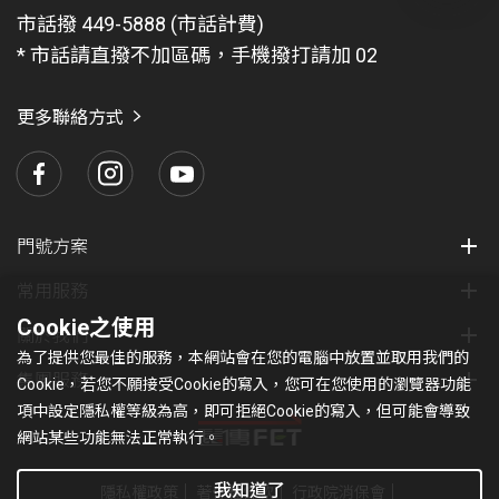
問
市話撥 449-5888 (市話計費)
題
* 市話請直撥不加區碼，手機撥打請加 02
找
愛
瑪
更多聯絡方式
門號方案
常用服務
Cookie之使用
關於我們
為了提供您最佳的服務，本網站會在您的電腦中放置並取用我們的
集團服務
Cookie，若您不願接受Cookie的寫入，您可在您使用的瀏覽器功能
項中設定隱私權等級為高，即可拒絕Cookie的寫入，但可能會導致
網站某些功能無法正常執行。
我知道了
隱私權政策
著作權條款
行政院消保會