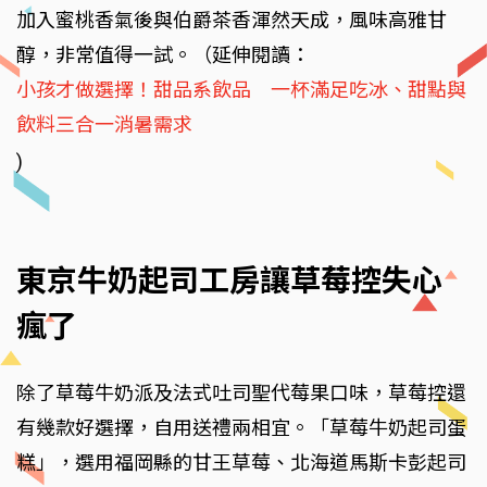
加入蜜桃香氣後與伯爵茶香渾然天成，風味高雅甘
醇，非常值得一試。（延伸閱讀：
小孩才做選擇！甜品系飲品 一杯滿足吃冰、甜點與
飲料三合一消暑需求
)
東京牛奶起司工房讓草莓控失心
瘋了
除了草莓牛奶派及法式吐司聖代莓果口味，草莓控還
有幾款好選擇，自用送禮兩相宜。「草莓牛奶起司蛋
糕」，選用福岡縣的甘王草莓、北海道馬斯卡彭起司