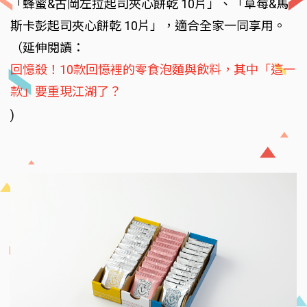
「蜂蜜&古岡左拉起司夾心餅乾 10片」、「草莓&馬
斯卡彭起司夾心餅乾 10片」，適合全家一同享用。
（延伸閱讀：
回憶殺！10款回憶裡的零食泡麵與飲料，其中「這一
款」要重現江湖了？
)