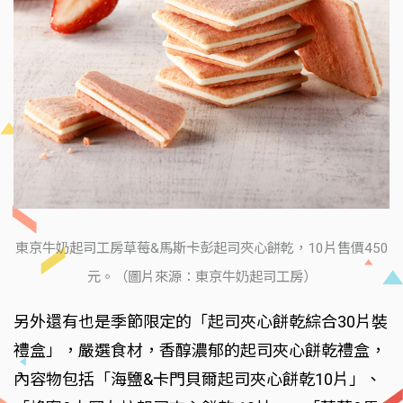
東京牛奶起司工房草莓&馬斯卡彭起司夾心餅乾，10片售價450
元。（圖片來源：東京牛奶起司工房）
另外還有也是季節限定的「起司夾心餅乾綜合30片裝
禮盒」，嚴選食材，香醇濃郁的起司夾心餅乾禮盒，
內容物包括「海鹽&卡門貝爾起司夾心餅乾10片」、