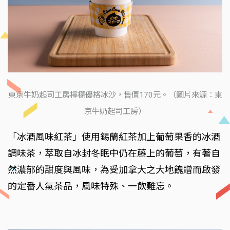
東京牛奶起司工房檸檬優格冰沙，售價170元。（圖片來源：東
京牛奶起司工房）
「冰酒風味紅茶」使用錫蘭紅茶加上葡萄果香的冰酒
調味茶，萃取自冰封冬眠中仍在藤上的葡萄，有著自
然濃郁的甜度與風味，為受加拿大之大地餽贈而啟發
的定番人氣茶品，風味特殊、一飲難忘。