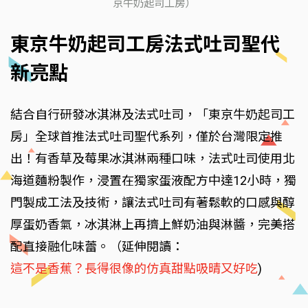
京牛奶起司工房）
東京牛奶起司工房法式吐司聖代
新亮點
結合自行研發冰淇淋及法式吐司，「東京牛奶起司工
房」全球首推法式吐司聖代系列，僅於台灣限定推
出！有香草及莓果冰淇淋兩種口味，法式吐司使用北
海道麵粉製作，浸置在獨家蛋液配方中達12小時，獨
門製成工法及技術，讓法式吐司有著鬆軟的口感與醇
厚蛋奶香氣，冰淇淋上再擠上鮮奶油與淋醬，完美搭
配直接融化味蕾。（延伸閱讀：
這不是香蕉？長得很像的仿真甜點吸晴又好吃
)