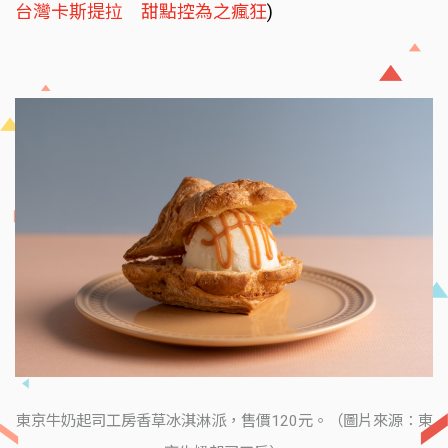
台灣卡斯提拉 甜點控為之瘋狂
)
東京牛奶起司工房香草冰淇淋派，售價120元。（圖片來源：東