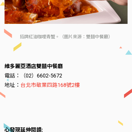
招牌紅油咖哩青蟹。（圖片來源：雙囍中餐廳）
維多麗亞酒店雙囍中餐廳
電話：（02）6602-5672
地址：
台北市敬業四路168號2樓
心發現延伸閱讀: