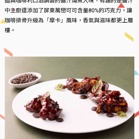
醋與咖啡利口酒調製的醬汁燒煮入味，有趣的是醬汁
中主廚還添加了屏東萬巒可可含量80%的巧克力，讓
咖啡排骨升級為「摩卡」風味，香氣與滋味都更上層
樓。