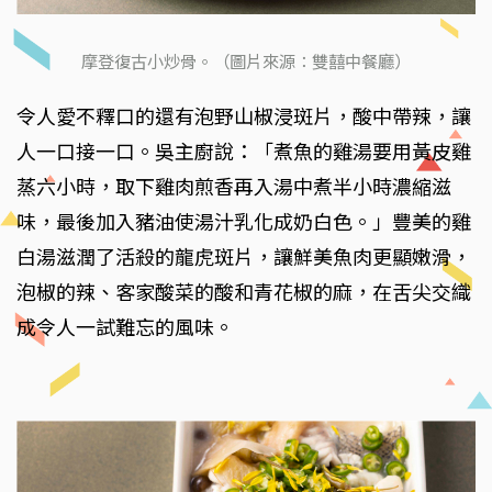
摩登復古小炒骨。（圖片來源：雙囍中餐廳）
令人愛不釋口的還有泡野山椒浸斑片，酸中帶辣，讓
人一口接一口。吳主廚說：「煮魚的雞湯要用黃皮雞
蒸六小時，取下雞肉煎香再入湯中煮半小時濃縮滋
味，最後加入豬油使湯汁乳化成奶白色。」豐美的雞
白湯滋潤了活殺的龍虎斑片，讓鮮美魚肉更顯嫩滑，
泡椒的辣、客家酸菜的酸和青花椒的麻，在舌尖交織
成令人一試難忘的風味。