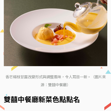
香芒楊枝甘露改變形式與調整風味，令人耳目一新。（圖片來
源：雙囍中餐廳）
雙囍中餐廳新菜色點點名