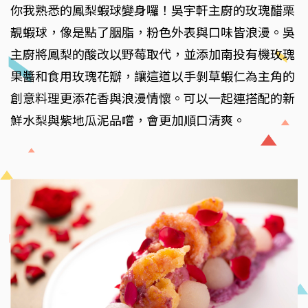
你我熟悉的鳳梨蝦球變身囉！吳宇軒主廚的玫瑰醋栗
靚蝦球，像是點了胭脂，粉色外表與口味皆浪漫。吳
主廚將鳳梨的酸改以野莓取代，並添加南投有機玫瑰
果醬和食用玫瑰花瓣，讓這道以手剝草蝦仁為主角的
創意料理更添花香與浪漫情懷。可以一起連搭配的新
鮮水梨與紫地瓜泥品嚐，會更加順口清爽。