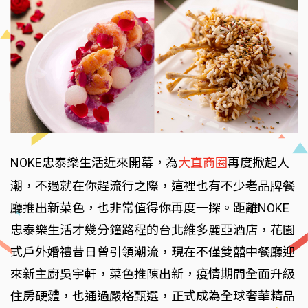
NOKE忠泰樂生活近來開幕，為
大直商圈
再度掀起人
潮，不過就在你趕流行之際，這裡也有不少老品牌餐
廳推出新菜色，也非常值得你再度一探。距離NOKE
忠泰樂生活才幾分鐘路程的台北維多麗亞酒店，花園
式戶外婚禮昔日曾引領潮流，現在不僅雙囍中餐廳迎
來新主廚吳宇軒，菜色推陳出新，疫情期間全面升級
住房硬體，也通過嚴格甄選，正式成為全球奢華精品