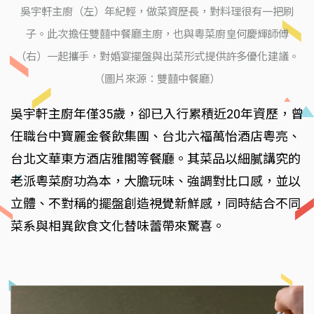
吳宇軒主廚（左）年紀輕，做菜資歷長，對料理很有一把刷
子。此次擔任雙囍中餐廳主廚，也與粵菜廚皇何慶輝師傅
（右）一起攜手，對婚宴擺盤與出菜形式提供許多優化建議。
（圖片來源：雙囍中餐廳）
吳宇軒主廚年僅35歲，卻已入行累積近20年資歷，曾
任職台中寶麗金餐飲集團、台北六福萬怡酒店粵亮、
台北文華東方酒店雅閣等餐廳。其菜品以細膩講究的
老派粵菜廚功為本，大膽玩味、強調對比口感，並以
立體、不對稱的擺盤創造視覺新鮮感，同時結合不同
菜系與相異飲食文化替味蕾帶來驚喜。