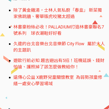
除了黃金雞湯，士林人氣私廚「春韭」 新菜獨
家佛跳牆、奢華版虎咬豬太超過
林書豪粉絲必收！PALLADIUM打造林書豪聯名7
號系列 球衣潮鞋好好看
久違的台北音樂台北音樂節 City Flow 屬於大人
的主題趴
遊歐行前必知 趨吉避凶有5招！班機延誤、錢財
怕搶、護照掉了該怎麼做教給你！
遠傳心公益 X鹿野兒童關懷教室 為弱勢孩童修
繕一處安心學習場域