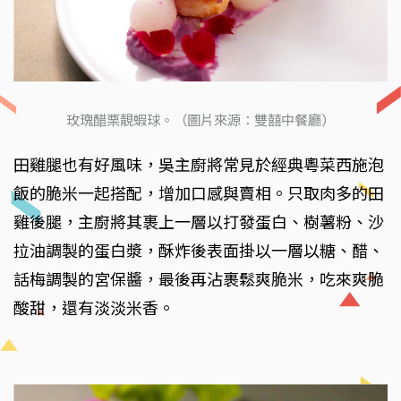
玫瑰醋栗靚蝦球。（圖片來源：雙囍中餐廳）
田雞腿也有好風味，吳主廚將常見於經典粵菜西施泡
飯的脆米一起搭配，增加口感與賣相。只取肉多的田
雞後腿，主廚將其裹上一層以打發蛋白、樹薯粉、沙
拉油調製的蛋白漿，酥炸後表面掛以一層以糖、醋、
話梅調製的宮保醬，最後再沾裹鬆爽脆米，吃來爽脆
酸甜，還有淡淡米香。