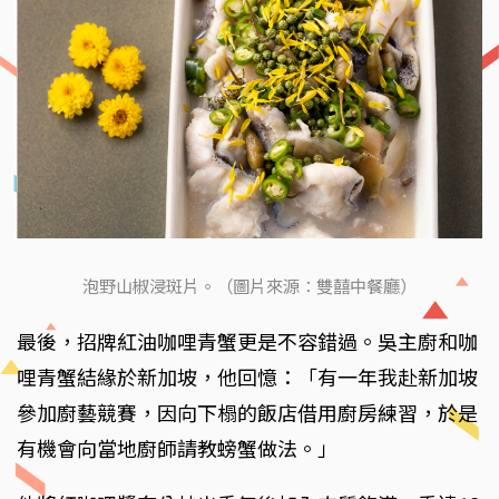
泡野山椒浸斑片。（圖片來源：雙囍中餐廳）
最後，招牌紅油咖哩青蟹更是不容錯過。吳主廚和咖
哩青蟹結緣於新加坡，他回憶：「有一年我赴新加坡
參加廚藝競賽，因向下榻的飯店借用廚房練習，於是
有機會向當地廚師請教螃蟹做法。」