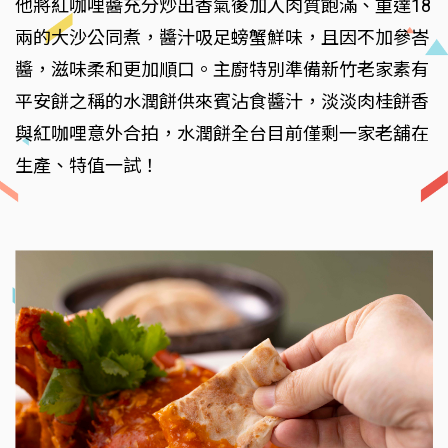
他將紅咖哩醬充分炒出香氣後加入肉質飽滿、重達18
兩的大沙公同煮，醬汁吸足螃蟹鮮味，且因不加參峇
醬，滋味柔和更加順口。主廚特別準備新竹老家素有
平安餅之稱的水潤餅供來賓沾食醬汁，淡淡肉桂餅香
與紅咖哩意外合拍，水潤餅全台目前僅剩一家老舖在
生產、特值一試！