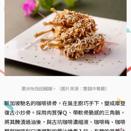
脆米吮指田雞腿。（圖片來源：雙囍中餐廳）
新加坡馳名的咖啡排骨，在吳主廚巧手下，變成摩登
復古小炒骨。採用肉質彈Ｑ、帶軟骨脆感的三角腩，
將其醃漬過油後，與古坑咖啡濃縮液、咖啡梅、咖啡