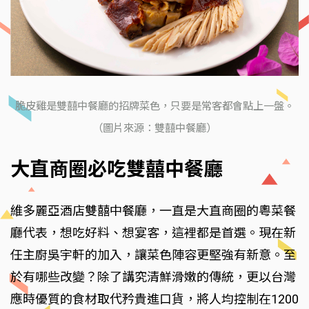
脆皮雞是雙囍中餐廳的招牌菜色，只要是常客都會點上一盤。
（圖片來源：雙囍中餐廳）
大直商圈必吃雙囍中餐廳
維多麗亞酒店雙囍中餐廳，一直是大直商圈的粵菜餐
廳代表，想吃好料、想宴客，這裡都是首選。現在新
任主廚吳宇軒的加入，讓菜色陣容更堅強有新意。至
於有哪些改變？除了講究清鮮滑嫩的傳統，更以台灣
應時優質的食材取代矜貴進口貨，將人均控制在1200