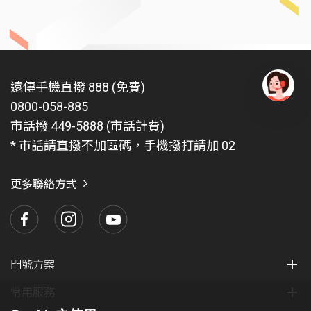
遠傳手機直撥 888 (免費)
0800-058-885
有
問
市話撥 449-5888 (市話計費)
題
* 市話請直撥不加區碼，手機撥打請加 02
找
愛
瑪
更多聯絡方式
門號方案
常用服務