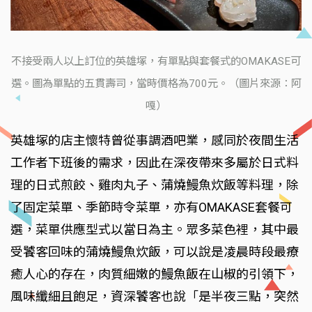
不接受兩人以上訂位的英雄塚，有單點與套餐式的OMAKASE可
選。圖為單點的五貫壽司，當時價格為700元。（圖片來源：阿
嘎）
英雄塚的店主懷特曾從事調酒吧業，感同於夜間生活
工作者下班後的需求，因此在深夜帶來多屬於日式料
理的日式煎餃、雞肉丸子、蒲燒鰻魚炊飯等料理，除
了固定菜單、季節時令菜單，亦有OMAKASE套餐可
選，菜單供應型式以當日為主。眾多菜色裡，其中最
受饕客回味的蒲燒鰻魚炊飯，可以說是凌晨時段最療
癒人心的存在，肉質細嫩的鰻魚飯在山椒的引領下，
風味纖細且飽足，資深饕客也說「是半夜三點，突然