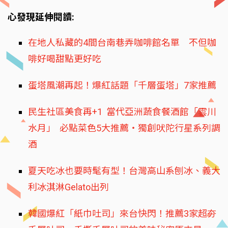
心發現延伸閱讀:
在地人私藏的4間台南巷弄咖啡館名單 不但咖
啡好喝甜點更好吃
蛋塔風潮再起！爆紅話題「千層蛋塔」7家推薦
民生社區美食再+1 當代亞洲蔬食餐酒館「雲川
水月」 必點菜色5大推薦‧獨創吠陀行星系列調
酒
夏天吃冰也要時髦有型！台灣高山系刨冰、義大
利冰淇淋Gelato出列
韓國爆紅「紙巾吐司」來台快閃！推薦3家超夯