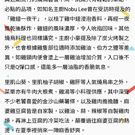
必點的品項，如知名主廚Nobu Lee曾在受訪時提及的
「雞翅一夜干」，以桂丁雞中翅浸泡香料，再經一夜
風乾後酥炸，雞翅的風味濃厚，令人吮指回味。其他
燒鳥料理也同樣講究。主廚小豪提及除了炭火烤製之
外，也會根據雞隻部位適時添加雞油、伯方之鹽等差
異，如雞頸肉便會塗上一層雞油增加介質，入口後不
只是Q彈口感，還能多一層油脂的香脆氣息。
里肌山葵、里肌柚子胡椒、雞肝等人氣燒鳥串之外，
菜單亦有牛肉大根煮、雞湯等小料理供應，其中深受
不少老饕喜愛的金沙山藥薯條，以及雞肉擔擔麵、麻
婆雞豆腐皆是自家製，以雞油、蒜、辣椒等自製雞肉
燥，再淋上豆腐的冷菜吃法，顛覆過往麻婆豆腐的熱
燙，在夏季裡捎來一陣麻香舒爽。