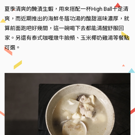
夏季清爽的醃漬生蝦，用來搭配一杯High Ball十足清
爽，而近期推出的海鮮冬蔭功湯的酸甜滋味濃厚，就
算前面跑吧好幾間，這一碗喝下去都能清醒舒服回
家。另還有泰式咖喱燉牛臉頰、玉米椰奶雞湯等餐點
可選。