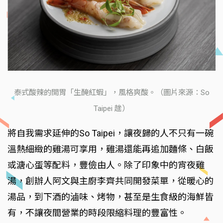
泰式酸辣的開胃「生醃紅蝦」，風格爽酸。（圖片來源：So
Taipei 趖）
將自我需求延伸的So Taipei，讓夜歸的人不只有一碗
溫熱細緻的雞湯可享用，雞湯還能再追加麵條、白飯
或溏心蛋等配料，豐儉由人。除了印象中的宵夜雞
湯，創辦人阿文與主廚李齊共同開發菜單，從暖心的
湯品，到下酒的滷味、烤物，甚至是生食級的海鮮皆
有，不讓夜間營業的時段限縮料理的豐富性。