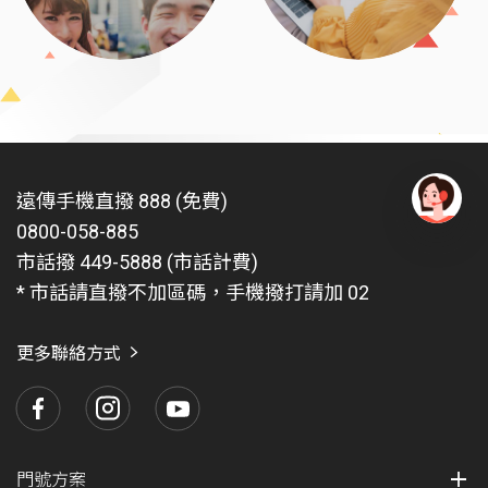
遠傳手機直撥 888 (免費)
0800-058-885
有
問
市話撥 449-5888 (市話計費)
題
* 市話請直撥不加區碼，手機撥打請加 02
找
愛
瑪
更多聯絡方式
門號方案