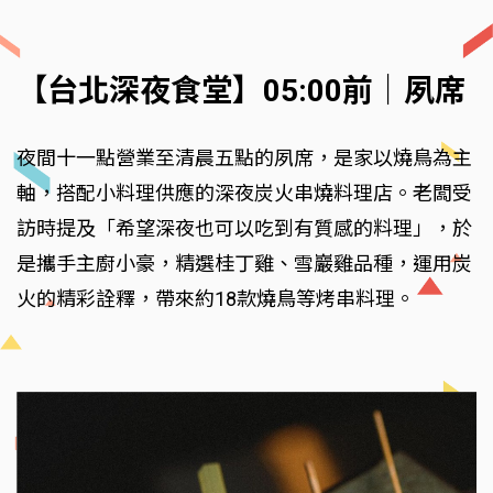
【台北深夜食堂】05:00前｜夙席
夜間十一點營業至清晨五點的夙席，是家以燒鳥為主
軸，搭配小料理供應的深夜炭火串燒料理店。老闆受
訪時提及「希望深夜也可以吃到有質感的料理」，於
是攜手主廚小豪，精選桂丁雞、雪巖雞品種，運用炭
火的精彩詮釋，帶來約18款燒鳥等烤串料理。