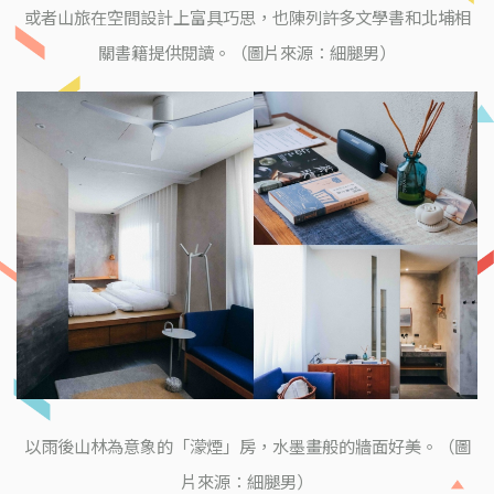
或者山旅在空間設計上富具巧思，也陳列許多文學書和北埔相
關書籍提供閱讀。（圖片來源：細腿男）
以雨後山林為意象的「濛煙」房，水墨畫般的牆面好美。（圖
片來源：細腿男）