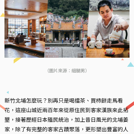
（圖片來源：細腿男）
新竹北埔怎麼玩？別再只是喝擂茶、買柿餅走馬看
花，這座山城近兩百年來從原住民到客家漢族來此拓
墾，接著歷經日本殖民統治，加上昔日風光的北埔姜
家，除了有完整的客家古蹟聚落，更形塑出豐富的人