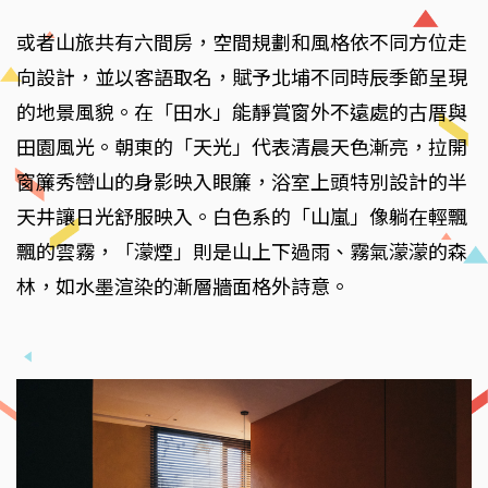
或者山旅共有六間房，空間規劃和風格依不同方位走
向設計，並以客語取名，賦予北埔不同時辰季節呈現
的地景風貌。在「田水」能靜賞窗外不遠處的古厝與
田園風光。朝東的「天光」代表清晨天色漸亮，拉開
窗簾秀巒山的身影映入眼簾，浴室上頭特別設計的半
天井讓日光舒服映入。白色系的「山嵐」像躺在輕飄
飄的雲霧，「濛煙」則是山上下過雨、霧氣濛濛的森
林，如水墨渲染的漸層牆面格外詩意。