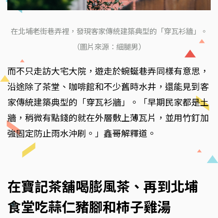
在北埔老街巷弄裡，發現客家傳統建築典型的「穿瓦衫牆」。
（圖片來源：細腿男）
而不只走訪大宅大院，遊走於蜿蜒巷弄同樣有意思，
沿途除了茶堂、咖啡館和不少舊時水井，還能見到客
家傳統建築典型的「穿瓦衫牆」。「早期民家都是土
牆，稍微有點錢的就在外層敷上薄瓦片，並用竹釘加
強固定防止雨水沖刷。」鑫哥解釋道。
在寶記茶舖喝膨風茶、再到北埔
食堂吃蒜仁豬腳和柿子雞湯