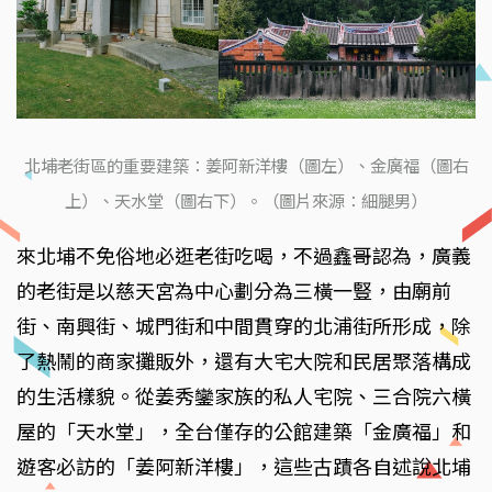
北埔老街區的重要建築：姜阿新洋樓（圖左）、金廣福（圖右
上）、天水堂（圖右下）。（圖片來源：細腿男）
來北埔不免俗地必逛老街吃喝，不過鑫哥認為，廣義
的老街是以慈天宮為中心劃分為三橫一豎，由廟前
街、南興街、城門街和中間貫穿的北浦街所形成，除
了熱鬧的商家攤販外，還有大宅大院和民居聚落構成
的生活樣貌。從姜秀鑾家族的私人宅院、三合院六橫
屋的「天水堂」，全台僅存的公館建築「金廣福」和
遊客必訪的「姜阿新洋樓」，這些古蹟各自述說北埔