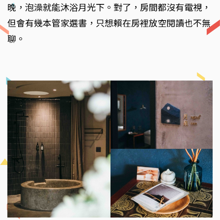
晚，泡澡就能沐浴月光下。對了，房間都沒有電視，
但會有幾本管家選書，只想賴在房裡放空閱讀也不無
聊。