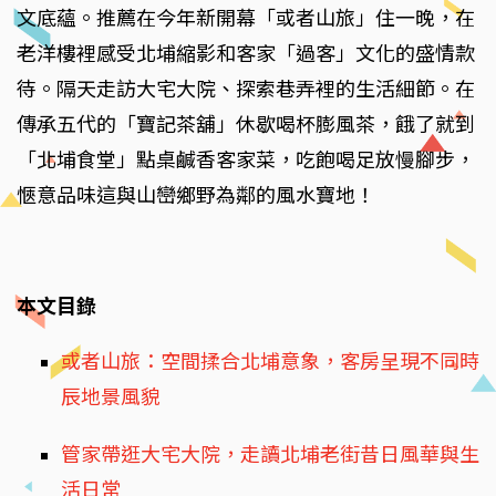
文底蘊。推薦在今年新開幕「或者山旅」住一晚，在
老洋樓裡感受北埔縮影和客家「過客」文化的盛情款
待。隔天走訪大宅大院、探索巷弄裡的生活細節。在
傳承五代的「寶記茶舖」休歇喝杯膨風茶，餓了就到
「北埔食堂」點桌鹹香客家菜，吃飽喝足放慢腳步，
愜意品味這與山巒鄉野為鄰的風水寶地！
本文目錄
或者山旅：空間揉合北埔意象，客房呈現不同時
辰地景風貌
管家帶逛大宅大院，走讀北埔老街昔日風華與生
活日常