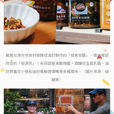
嚴選台灣在地食材發酵或油封製作的「或者安醬」，取自客語
同音的「很漂亮」！有蒜蓉堅果脆辣醬、酒釀花生腐乳醬、油
封野薑花小卷和油封紫蘇煙燻鴨等多種風味。（圖片來源：細
腿男）