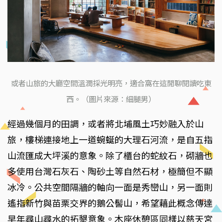
或者山旅的大廳空間溫潤採光明亮，適合窩在這閒聊閱讀吃東
西。（圖片來源：細腿男）
經過幾個月的田調，或者將北埔風土巧妙融入於山
旅，樓梯連接地上一道蜿蜒的大理石河流，是自五指
山流匯成大坪溪的意象。除了櫃台的蛇紋石，砌牆也
多使用台灣石灰石、陶砂土等自然石材，極簡但不顯
冰冷。公共空間隔牆的軸向一面是秀巒山，另一面則
遙指新竹與苗栗交界的鵝公髻山，希望藉此概念傳達
早年尋山尋水的拓墾意象。木座休憩區同樣以慈天宮