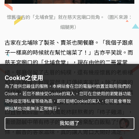
懷舊復古的「北埔食堂」就在慈天宮廟口街角。（圖片來源：
細腿男）
古家在北埔除了製茶、賣茶也開餐廳。「我個子跟桌
子一樣高的時候就在幫忙端菜了！」古亦平笑說。而
慈天宮廟口的「北埔食堂」，現在由他的二哥當掌
櫃。餐廳保留了古厝的純樸，還有幾座懷舊的老櫥櫃
Cookie之使用
和生活器具。料理當然主打傳統客家菜，除了招牌的
為了提供您最佳的服務，本網站會在您的電腦中放置並取用我們的
紅糟鴨、薑絲炒大腸與爌肉竹筍，這次點的「蒜仁豬
Cookie，若您不願接受Cookie的寫入，您可在您使用的瀏覽器功能
項中設定隱私權等級為高，即可拒絕Cookie的寫入，但可能會導致
腳」Q彈有嚼勁，「紫蘇炒肉」的紫蘇乾炒後嚐來脆
網站某些功能無法正常執行。
口且香氣四溢。加入風乾柿餅熬煮的「柿子雞湯」，
湯頭甜鹹中帶有柿子的清香。捨棄配白飯點了炒粄
我知道了
條，鹹香的客家滋味，真的讓人胃口大開好滿足！
有