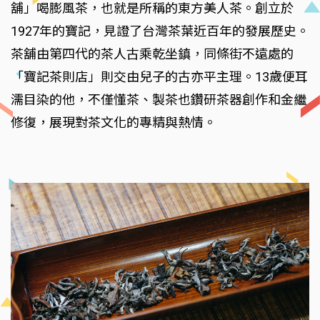
舖」喝膨風茶，也就是所稱的東方美人茶。創立於
1927年的寶記，見證了台灣茶葉近百年的發展歷史。
茶舖由第四代的茶人古乘乾坐鎮，同條街不遠處的
「寶記茶則店」則交由兒子的古亦平主理。13歲便耳
濡目染的他，不僅懂茶、製茶也鑽研茶器創作和金繼
修復，展現對茶文化的專精與熱情。