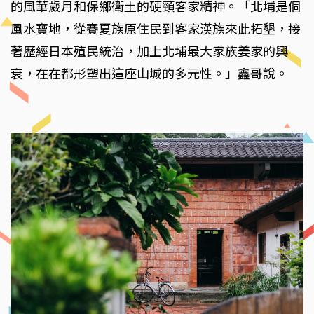
的風華歲月和保鄉衛土的硬頸客家精神。「北埔是個
風水寶地，從賽夏族原住民到客家漢族來此拓墾，接
著歷經日本殖民統治，加上北埔最大家族姜家的興
衰，在在都形塑出這座山城的多元性。」鑫哥說。