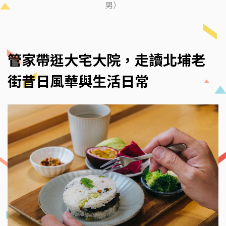
男）
管家帶逛大宅大院，走讀北埔老
街昔日風華與生活日常