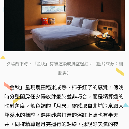
夕陽西下時，「金秋」房被渲染成滿室橙紅。（圖片來源：細
腿男）
「金秋」呈現農田稻米成熟、柿子紅了的感覺，傍晚
時分整間房任夕陽放肆暈染並非巧合，而是精算過的
映射角度。藍色調的「月泉」靈感取自北埔冷泉跟大
坪溪水的樣貌，選用砂岩打造的浴缸上頭也有半天
井，同樣精算過月亮運行的軸線，據說好天氣的夜