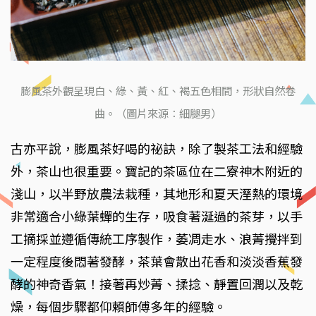
膨風茶外觀呈現白、綠、黃、紅、褐五色相間，形狀自然卷
曲。（圖片來源：細腿男）
古亦平說，膨風茶好喝的祕訣，除了製茶工法和經驗
外，茶山也很重要。寶記的茶區位在二寮神木附近的
淺山，以半野放農法栽種，其地形和夏天溼熱的環境
非常適合小綠葉蟬的生存，吸食著涎過的茶芽，以手
工摘採並遵循傳統工序製作，萎凋走水、浪菁攪拌到
一定程度後悶著發酵，茶葉會散出花香和淡淡香蕉發
酵的神奇香氣！接著再炒菁、揉捻、靜置回潤以及乾
燥，每個步驟都仰賴師傅多年的經驗。