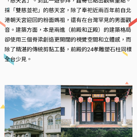
「慈天宮」。到此一遊參拜，鑫哥也點出觀察重點。
採「雙慈並祀」的慈天宮，除了奉祀近兩百年前自北
港朝天宮迎回的粉面媽祖，還有在台灣罕見的男面觀
音。建築方面，本是兩進（前殿和正殿）的建築格局
卻使用三個脊梁創造更開闊的視覺空間和立體感，而
除了精湛的傳統剪黏工藝，前殿的24孝雕塑石柱同樣
全台少見。