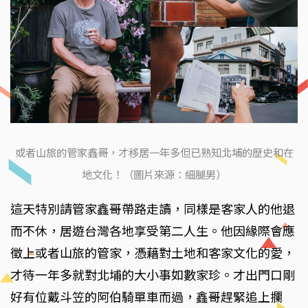
或者山旅的管家鑫哥，才移居一年多但已熟知北埔的歷史和在
地文化！（圖片來源：細腿男）
這天特別請管家鑫哥帶路走讀，同樣是客家人的他退
而不休，居遊台灣各地享受第二人生。他因緣際會應
徵上或者山旅的管家，憑藉對土地和客家文化的愛，
才待一年多就對北埔的大小事如數家珍。才出門口剛
好有位戴斗笠的阿伯騎單車而過，鑫哥趕緊追上攔