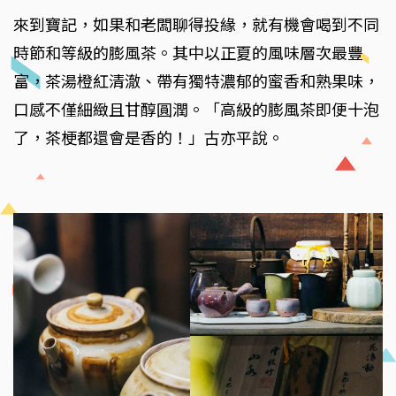
來到寶記，如果和老闆聊得投緣，就有機會喝到不同
時節和等級的膨風茶。其中以正夏的風味層次最豐
富，茶湯橙紅清澈、帶有獨特濃郁的蜜香和熟果味，
口感不僅細緻且甘醇圓潤。「高級的膨風茶即便十泡
了，茶梗都還會是香的！」古亦平說。