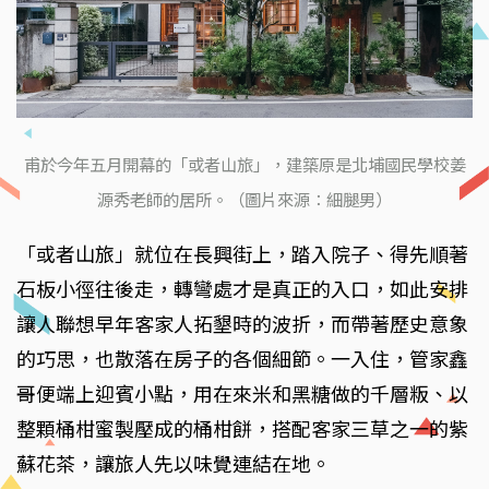
甫於今年五月開幕的「或者山旅」，建築原是北埔國民學校姜
源秀老師的居所。（圖片來源：細腿男）
「或者山旅」就位在長興街上，踏入院子、得先順著
石板小徑往後走，轉彎處才是真正的入口，如此安排
讓人聯想早年客家人拓墾時的波折，而帶著歷史意象
的巧思，也散落在房子的各個細節。一入住，管家鑫
哥便端上迎賓小點，用在來米和黑糖做的千層粄、以
整顆桶柑蜜製壓成的桶柑餅，搭配客家三草之一的紫
蘇花茶，讓旅人先以味覺連結在地。