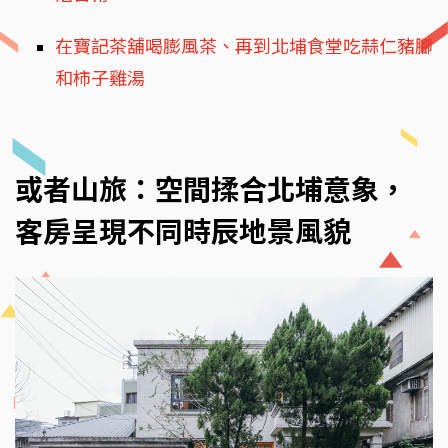
在寶記茶舖喝膨風茶、再到北埔食堂吃蒜仁豬腳
和柿子雞湯
或者山旅：空間揉合北埔意象，
客房呈現不同時辰地景風貌