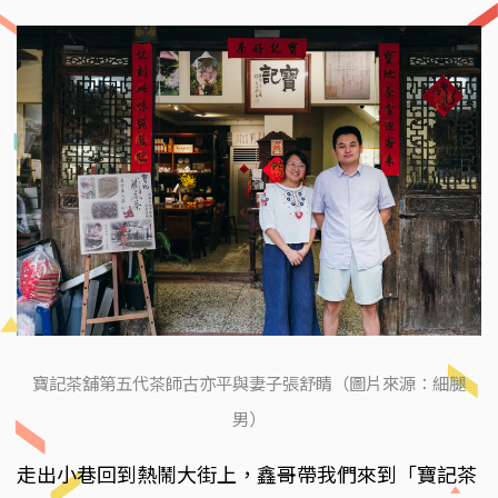
寶記茶舖第五代茶師古亦平與妻子張舒睛（圖片來源：細腿
男）
走出小巷回到熱鬧大街上，鑫哥帶我們來到「寶記茶