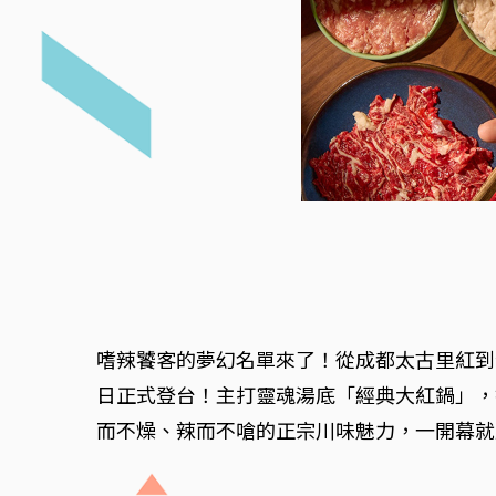
嗜辣饕客的夢幻名單來了！從成都太古里紅到全
日正式登台！主打靈魂湯底「經典大紅鍋」，
而不燥、辣而不嗆的正宗川味魅力，一開幕就