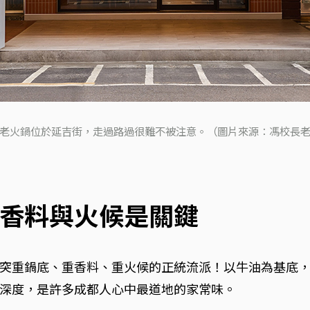
老火鍋位於延吉街，走過路過很難不被注意。（圖片來源：馮校長
香料與火候是關鍵
突重鍋底、重香料、重火候的正統流派！以牛油為基底
深度，是許多成都人心中最道地的家常味。