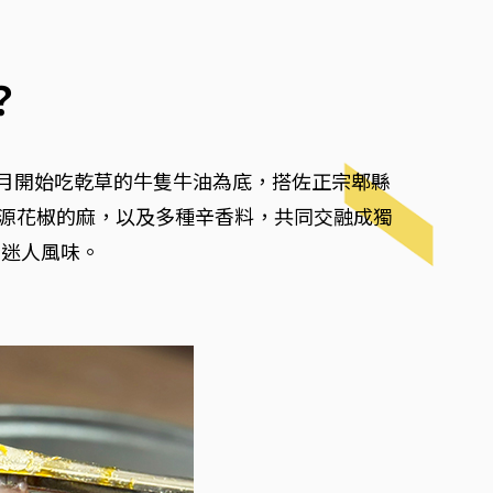
？
3月開始吃乾草的牛隻牛油為底，搭佐正宗郫縣
的漢源花椒的麻，以及多種辛香料，共同交融成獨
的迷人風味。