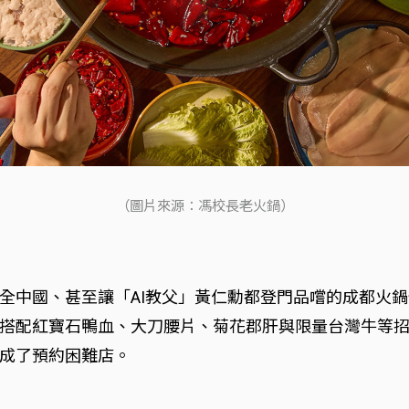
（圖片來源：馮校長老火鍋）
中國、甚至讓「AI教父」黃仁勳都登門品嚐的成都火鍋傳
搭配紅寶石鴨血、大刀腰片、菊花郡肝與限量台灣牛等
成了預約困難店。