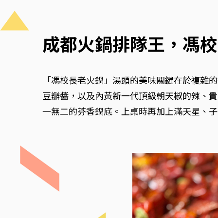
成都火鍋排隊王，馮校
「馮校長老火鍋」湯頭的美味關鍵在於複雜的
豆瓣醬，以及內黃新一代頂級朝天椒的辣、貴州
一無二的芬香鍋底。上桌時再加上滿天星、子