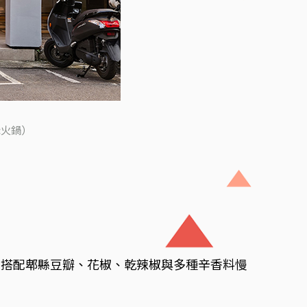
老火鍋）
，搭配郫縣豆瓣、花椒、乾辣椒與多種辛香料慢