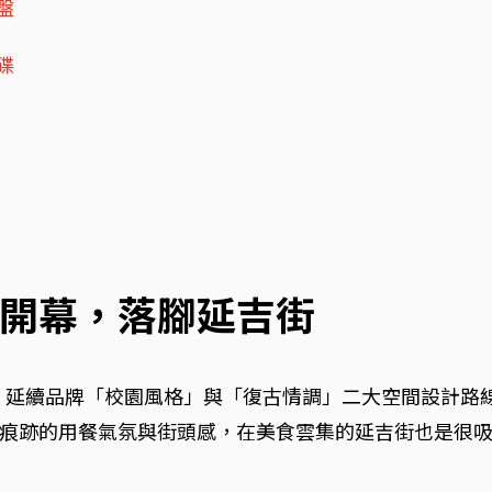
盤
碟
開幕，落腳延吉街
鍋」，延續品牌「校園風格」與「復古情調」二大空間設計
跡的用餐氣氛與街頭感，在美食雲集的延吉街也是很吸睛。