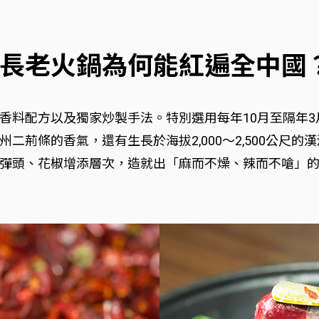
長老火鍋為何能紅遍全中國
香料配方以及獨家炒製手法。特別選用每年10月至隔年
二荊條的香氣，還有生長於海拔2,000～2,500公尺
彈頭、花椒增添層次，造就出「麻而不燥、辣而不嗆」