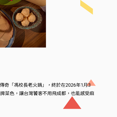
奇「馮校長老火鍋」，終於在2026年1月3
招牌菜色，讓台灣饕客不用飛成都，也能感受麻