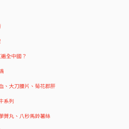
街
鍵
紅遍全中國？
鍋
血、大刀腰片、菊花郡肝
牛系列
荸薺丸、八秒馬鈴薯絲