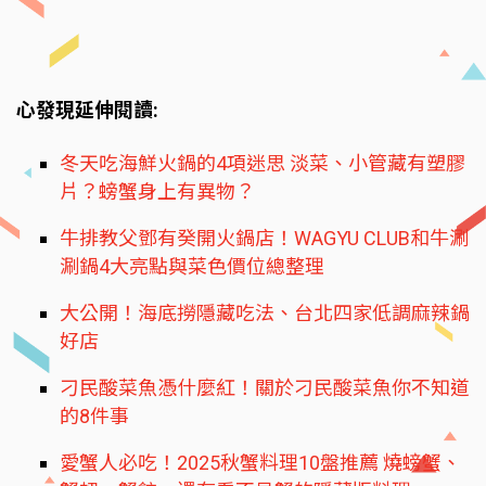
心發現延伸閱讀:
冬天吃海鮮火鍋的4項迷思 淡菜、小管藏有塑膠
片？螃蟹身上有異物？
牛排教父鄧有癸開火鍋店！WAGYU CLUB和牛涮
涮鍋4大亮點與菜色價位總整理
大公開！海底撈隱藏吃法、台北四家低調麻辣鍋
好店
刁民酸菜魚憑什麼紅！關於刁民酸菜魚你不知道
的8件事
愛蟹人必吃！2025秋蟹料理10盤推薦 燒螃蟹、