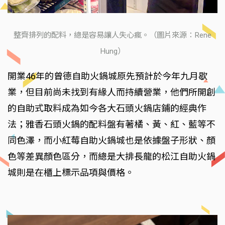
整齊排列的配料，總是容易讓人失心瘋。（圖片來源：Rene
Hung）
開業46年的曾德自助火鍋城原先預計於今年九月歇
業，但目前尚未找到有緣人而持續營業，他們所開創
的自助式取料成為如今各大石頭火鍋店鋪的經典作
法；雅香石頭火鍋的配料盤有著橘、黃、紅、藍等不
同色澤，而小紅莓自助火鍋城也是依據盤子形狀、顏
色等差異顏色區分，而總是大排長龍的松江自助火鍋
城則是在櫃上標示品項與價格。