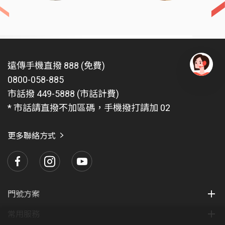
遠傳手機直撥 888 (免費)
0800-058-885
有
問
市話撥 449-5888 (市話計費)
題
* 市話請直撥不加區碼，手機撥打請加 02
找
愛
瑪
更多聯絡方式
門號方案
常用服務