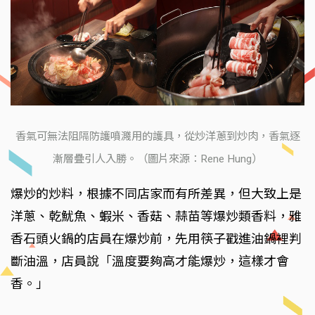
香氣可無法阻隔防護噴濺用的護具，從炒洋蔥到炒肉，香氣逐
漸層疊引人入勝。（圖片來源：Rene Hung）
爆炒的炒料，根據不同店家而有所差異，但大致上是
洋蔥、乾魷魚、蝦米、香菇、蒜苗等爆炒類香料，雅
香石頭火鍋的店員在爆炒前，先用筷子戳進油鍋裡判
斷油溫，店員說「溫度要夠高才能爆炒，這樣才會
香。」