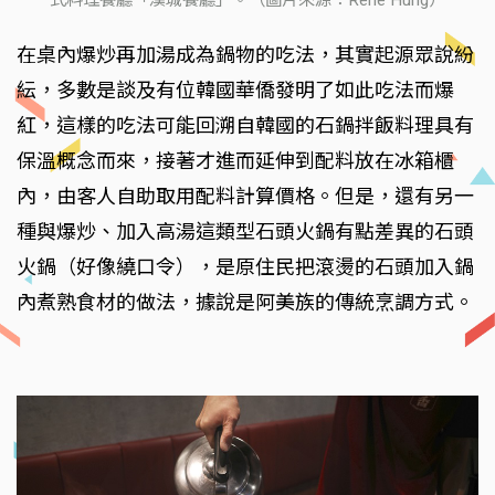
式料理餐廳「漢城餐廳」。（圖片來源：Rene Hung）
在桌內爆炒再加湯成為鍋物的吃法，其實起源眾說紛
紜，多數是談及有位韓國華僑發明了如此吃法而爆
紅，這樣的吃法可能回溯自韓國的石鍋拌飯料理具有
保溫概念而來，接著才進而延伸到配料放在冰箱櫃
內，由客人自助取用配料計算價格。但是，還有另一
種與爆炒、加入高湯這類型石頭火鍋有點差異的石頭
火鍋（好像繞口令），是原住民把滾燙的石頭加入鍋
內煮熟食材的做法，據說是阿美族的傳統烹調方式。