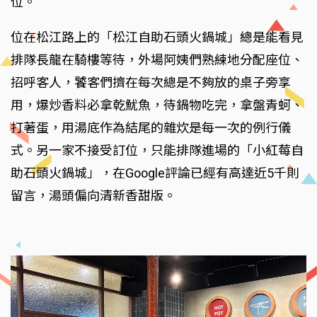
位。
位在松江路上的「松江自助石頭火鍋城」總是能看見
排隊長龍在騎樓等待，外場阿姨們熟練地分配座位、
招呼客人，饕客們擠在每次總是不夠放的桌子旁享
用，爆炒香料必拿乾魷魚，待鍋物吃完，拿盤青蚵、
打著蛋，用湯底作為結尾的雜炊是每一次的例行儀
式。另一家不接受訂位，只能排隊進場的「小紅莓自
助石頭火鍋城」，在Google評論已經有高達近5千則
留言，湯頭偏向清新香甜版。