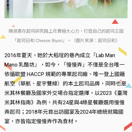
陳淑惠在起司研究路上花費極大心力，打造自己的起司王國
「起司日和 Cheese Biyori」。（圖片來源：起司日和）
2016年夏天，她於大稻埕的巷內成立「Lab Man
Mano 乳酪坊」，如今，「慢慢弄」不僅是全台唯一
依循歐盟 HACCP 規範的專業起司廠、唯一登上國籍
航空（華航、星宇雙線）的本土起司品牌，同時也是
米其林餐廳及國家外交場合指定選擇，以2023《臺灣
米其林指南》為例，共有24星與4綠星餐廳選用慢慢
弄起司；2018年元首出訪國宴及2024年總統就職國
宴，亦皆指定慢慢弄作為食材。