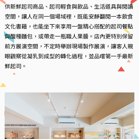
供新鮮起司商品、起司輕食與飲品、生活道具與閱讀
空間，讓人在同一個場域裡，既能安靜翻閱一本飲食
文化書籍，也能坐下來享用一盤精心搭配的起司餐點
與酸種麵包，或帶走一瓶職人果醬。店內更特別保留
前方展演空間，不定時舉辦現場製作展演，讓客人親
眼觀察從凝乳到成型的轉化過程，並品嚐第一手最新
鮮起司。