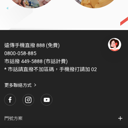
遠傳手機直撥 888 (免費)
0800-058-885
有
問
市話撥 449-5888 (市話計費)
題
* 市話請直撥不加區碼，手機撥打請加 02
找
愛
瑪
更多聯絡方式
門號方案