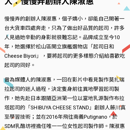
人：慢慢弄創辦人陳淑惠
慢慢弄的創辦人陳淑惠，個子嬌小，卻能自己開著一
台大貨車四處奔走，只為了做出好品質的起司，許多
人見過她辛勤的身影就很難忘記。品牌成立至今10
年，她選擇於松山區開立旗艦選物店「起司日和
Cheese Biyori」，要將起司的更多樣態介紹給喜歡吃
起司的同好。
曾為媒體人的陳淑惠，一回在影片中看見製作莫扎瑞
拉起司的迷人過程，決定隻身前往異地學習起司製
作，她先赴日本跟隨亞洲第一位以當地乳源製作布拉
塔起司的「SHIBUYA CHEESE STAND」創辦人藤川真
至學習技術；並在2016年飛往南義Putignano，於
SDM乳酪坊裡擔任唯一一位女性起司製作師。陳淑惠