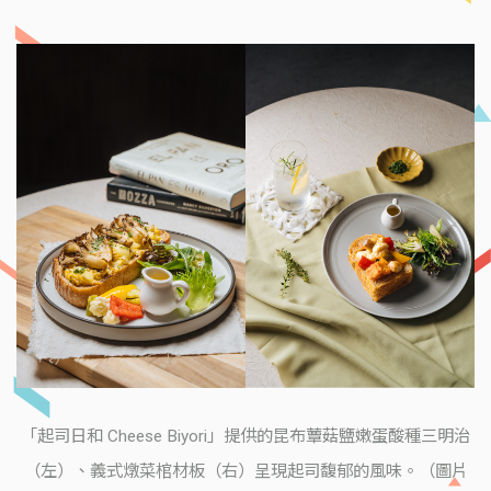
「起司日和 Cheese Biyori」提供的昆布蕈菇鹽嫩蛋酸種三明治
（左）、義式燉菜棺材板（右）呈現起司馥郁的風味。（圖片