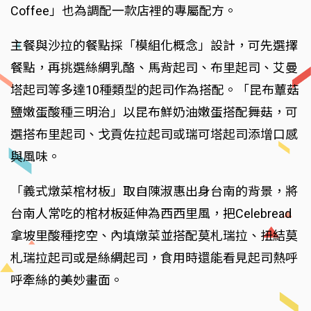
Coffee」也為調配一款店裡的專屬配方。
主餐與沙拉的餐點採「模組化概念」設計，可先選擇
餐點，再挑選絲綢乳酪、馬背起司、布里起司、艾曼
塔起司等多達10種類型的起司作為搭配。「昆布蕈菇
鹽嫩蛋酸種三明治」以昆布鮮奶油嫩蛋搭配舞菇，可
選搭布里起司、戈貢佐拉起司或瑞可塔起司添增口感
與風味。
「義式燉菜棺材板」取自陳淑惠出身台南的背景，將
台南人常吃的棺材板延伸為西西里風，把Celebread
拿坡里酸種挖空、內填燉菜並搭配莫札瑞拉、扭結莫
札瑞拉起司或是絲綢起司，食用時還能看見起司熱呼
呼牽絲的美妙畫面。