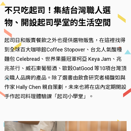
不只吃起司！集結台灣職人選
物、開設起司學堂的生活空間
起司日和販賣餐飲之外也提供選物販售，在這裡找得
到全球百大咖啡館Coffee Stopover、台北人氣酸種
麵包 Celebread、世界果醬冠軍柯亞 Keya Jam、兆
兆茶行、威石東葡萄酒、歐穀OatGood 等10項台灣頂
尖職人品牌的產品。除了選書由飲食研究者楊馥如與
作家 Hally Chen 親自策劃，未來也將在店內定期開設
手作起司料理體驗課「起司小學堂」。