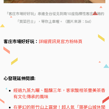
「客庄市場好好玩」串連全台從北到南10座指標性客庄市場的
「買菜巴士」，等你上車喔。（圖片來源：Sid）
客庄市場好好玩：
詳細資訊見官方粉絲頁
心發現延伸閱讀:
經過九蒸九曬、醞釀三年，客家酸柑茶豐美茶香
有文化傳承的風味
在夢幻的新竹山上露營！超人氣「築夢山城休閒