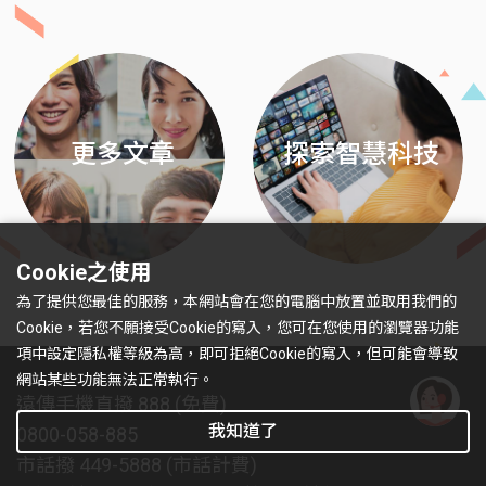
Previous
Next
更多文章
探索智慧科技
Cookie之使用
為了提供您最佳的服務，本網站會在您的電腦中放置並取用我們的
Cookie，若您不願接受Cookie的寫入，您可在您使用的瀏覽器功能
項中設定隱私權等級為高，即可拒絕Cookie的寫入，但可能會導致
網站某些功能無法正常執行。
遠傳手機直撥 888 (免費)
我知道了
0800-058-885
有
問
市話撥 449-5888 (市話計費)
題