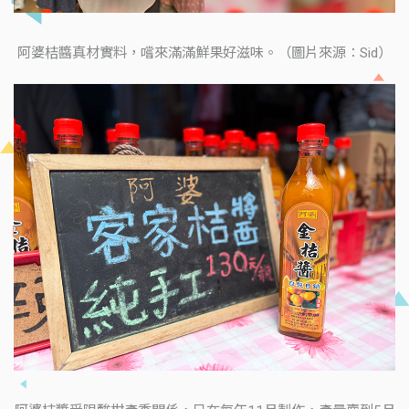
阿婆桔醬真材實料，嚐來滿滿鮮果好滋味。（圖片來源：Sid）