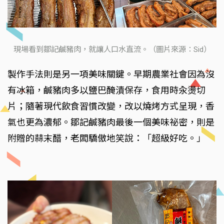
現場看到鄒記鹹豬肉，就讓人口水直流。（圖片來源：Sid）
製作手法則是另一項美味關鍵。早期農業社會因為沒
有冰箱，鹹豬肉多以鹽巴醃漬保存，食用時汆燙切
片；隨著現代飲食習慣改變，改以燒烤方式呈現，香
氣也更為濃郁。鄒記鹹豬肉最後一個美味祕密，則是
附贈的蒜末醋，老闆驕傲地笑說：「超級好吃。」