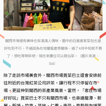
關西市場裡有美味也有滿滿人情味，圖中的日進客家菜包也是
好吃到不行，不過因為在地蘿蔔產季關係，過了4月中旬就不賣
了，想吃等明年吧，現在來攤位可以買仙草。（圖片來源：
Sid）
除了走訪市場美食外，關西市場買菜巴士還會安排前
往附近的台灣紅茶公司評茶，讓行程不只停留在市
場，更延伸到關西的茶產業風景。當然，「客庄市場
好好玩」買菜巴士不只有關西市場，也串連龍潭、新
屋、新埔、竹東、芎林、仁義、南苗、東勢與內埔等