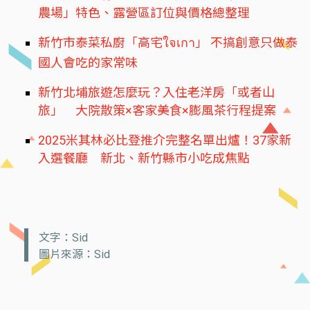
農場」特色、露營區訂位與價格總整理
新竹市泰菜私廚「高宅ใจเกา」 不搞創意只做泰
國人會吃的家常味
新竹北埔旅遊怎麼玩？入住老洋房「或者山
旅」 大院散策×客家美食×膨風茶行程提案
2025米其林必比登推介完整名單出爐！37家新
入選餐廳 新北、新竹縣市小吃成焦點
文字：Sid
圖片來源：Sid