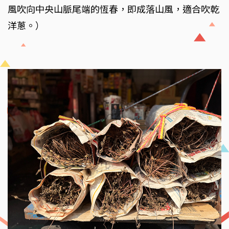
風吹向中央山脈尾端的恆春，即成落山風，適合吹乾
洋蔥。）