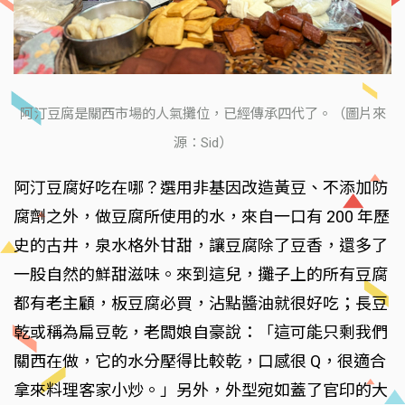
阿汀豆腐是關西市場的人氣攤位，已經傳承四代了。（圖片來
源：Sid）
阿汀豆腐好吃在哪？選用非基因改造黃豆、不添加防
腐劑之外，做豆腐所使用的水，來自一口有 200 年歷
史的古井，泉水格外甘甜，讓豆腐除了豆香，還多了
一股自然的鮮甜滋味。來到這兒，攤子上的所有豆腐
都有老主顧，板豆腐必買，沾點醬油就很好吃；長豆
乾或稱為扁豆乾，老闆娘自豪說：「這可能只剩我們
關西在做，它的水分壓得比較乾，口感很 Q，很適合
拿來料理客家小炒。」另外，外型宛如蓋了官印的大