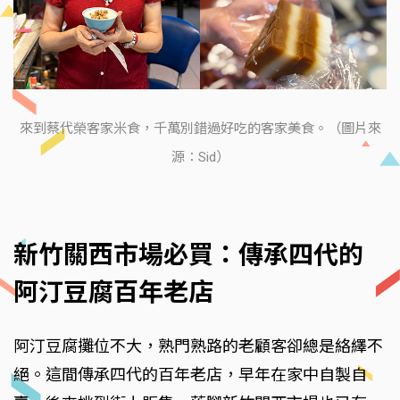
來到蔡代榮客家米食，千萬別錯過好吃的客家美食。（圖片來
源：Sid）
新竹關西市場必買：傳承四代的
阿汀豆腐百年老店
阿汀豆腐攤位不大，熟門熟路的老顧客卻總是絡繹不
絕。這間傳承四代的百年老店，早年在家中自製自