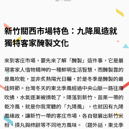
新竹關西市場特色：九降風造就
獨特客家醃製文化
來到客庄市場，要先來了解「醃製」這件事，它是展
現客家人惜物精神的一種鮮明生活智慧，而醃製靠的
是風吹乾，並非炙熱陽光日曬，於是冬季是醃製的最
佳時節。台灣冬天的東北季風經過中央山脈一路往南
吹拂，水氣逐漸被擠乾了，降落到新竹、苗栗一帶的
乾冷風，就是你我常聽的「九降風」，也就因有九降
風緣故，讓新竹一帶的客庄市場，各自發展出新竹米
粉、摃丸與柿餅等不同地方風味。（題外話，東北季