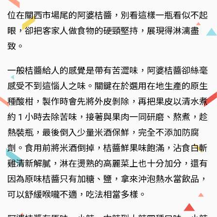
位在關西市場尾的阿婆桔醬，別看這樣一瓶看似不起
眼，卻把客家人做食物的硬頸堅持，展現得淋漓盡
致。
一般桔醬給人的感覺是帶有苦澀味，阿婆桔醬卻絲毫
感受不到這惱人之味。關鍵在於選用在地生產的原生
種酸柑，製作時會先將外皮剝除，再把果皮以清水煮
約 1 小時去除苦味，接著與果肉一同研磨、熬煮，趁
熱裝瓶，最後倒入少量米酒保鮮，完全不添加防腐
劑。食用前將米酒倒掉，桔醬鮮果味飽滿，沾食白斬
雞清新解膩，淋在燙熟的高麗菜上也十分加分，還有
因為原味桔醬只有加糖、鹽，拿來沖泡熱水當飲品，
可以舒緩喉嚨不適，吃法相當多樣。