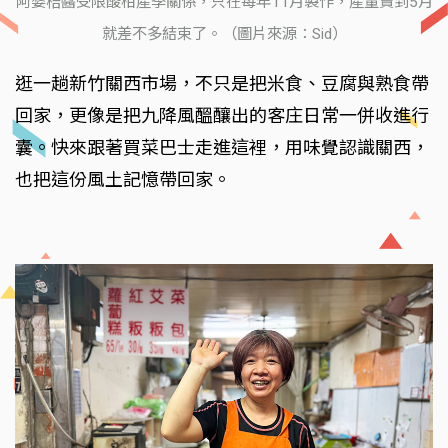
阿婆桔醬受限酸柑產季關係，只在每年11月製作，產量賣到5月
就差不多結束了。（圖片來源：Sid）
逛一趟新竹關西市場，不只是把米食、豆腐與熟食帶
回家，更像是把九降風醞釀出的客庄日常一併收進行
囊。快來跟著買菜巴士走進這裡，用味覺認識關西，
也把這份風土記憶帶回家。