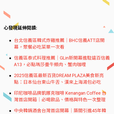
心發現延伸閱讀:
台北信義區韓式炸雞推薦｜BHC信義ATT店開
幕，聚餐必吃菜單一次看
信義區泰式料理推薦｜GLin新開幕進駐遠百信義
A13，必點瑪莎曼牛頰肉、蟹肉咖哩
2025信義區最新百貨DREAM PLAZA美食新亮
點：日本仙台東山牛舌、漢來上海湯包必吃
印尼咖啡品牌凱娜克咖啡 Kenangan Coffee 台
灣首店開箱｜必喝飲品、價格與特色一次整理
中央韓鍋酒舍台灣首店開幕｜築間引進45年韓