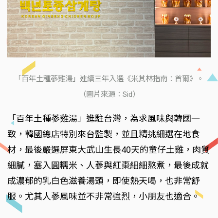
「百年土種蔘雞湯」連續三年入選《米其林指南：首爾》。
（圖片來源：Sid）
「百年土種蔘雞湯」進駐台灣，為求風味與韓國一
致，韓國總店特別來台監製，並且精挑細選在地食
材，最後嚴選屏東大武山生長40天的童仔土雞，肉質
細膩，塞入圓糯米、人蔘與紅棗細細熬煮，最後成就
成濃郁的乳白色滋養湯頭，即使熱天喝，也非常舒
服。尤其人蔘風味並不非常強烈，小朋友也適合。