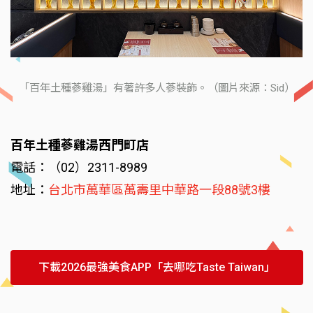
「百年土種蔘雞湯」有著許多人蔘裝飾。（圖片來源：Sid）
百年土種蔘雞湯西門町店
電話：（02）2311-8989
地址：
台北市萬華區萬壽里中華路一段88號3樓
下載2026最強美食APP「去哪吃Taste Taiwan」