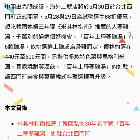
中開出亮眼成績，海外二號店將於5月30日於台北西
門町正式開幕，5月28與29日為試營運享88折優惠，
想吃韓國連續三年獲《米其林指南》推薦的人蔘雞
湯，千萬別錯過這個好機會。「百年土種蔘雞湯」有
6款雞湯，依挑選鮮土雞或烏骨雞而定，價格約落在
440元至600元間，另提供多款特色菜與馬格利米
酒、真露燒酎等酒飲。「百年土種蔘雞湯」的進駐，
讓西門町美食與萬華韓式料理選擇再升級。
本文目錄
米其林指南推薦！韓國弘大30年老字號「百年
土種蔘雞湯」進駐台北西門町