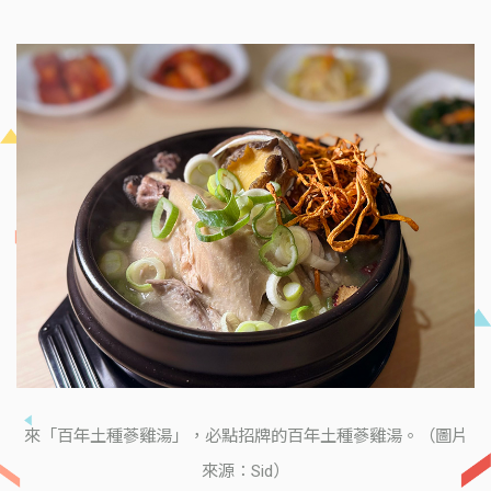
來「百年土種蔘雞湯」，必點招牌的百年土種蔘雞湯。（圖片
來源：Sid）