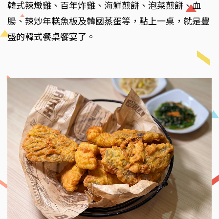
韓式辣燉雞、百年炸雞、海鮮煎餅、泡菜煎餅、血
腸、辣炒年糕魚板及韓國蒸蛋等，點上一桌，就是豐
盛的韓式餐桌饗宴了。