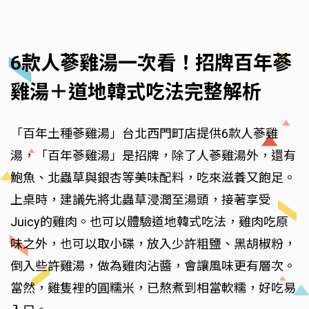
6款人蔘雞湯一次看！招牌百年蔘
雞湯＋道地韓式吃法完整解析
「百年土種蔘雞湯」台北西門町店提供6款人蔘雞
湯，「百年蔘雞湯」是招牌，除了人蔘雞湯外，還有
鮑魚、北蟲草與銀杏等美味配料，吃來滋養又飽足。
上桌時，建議先將北蟲草浸潤至湯頭，接著享受
Juicy的雞肉。也可以體驗道地韓式吃法，雞肉吃原
味之外，也可以取小碟，放入少許粗鹽、黑胡椒粉，
倒入些許雞湯，做為雞肉沾醬，會讓風味更有層次。
當然，雞隻裡的圓糯米，已熬煮到相當軟糯，好吃易