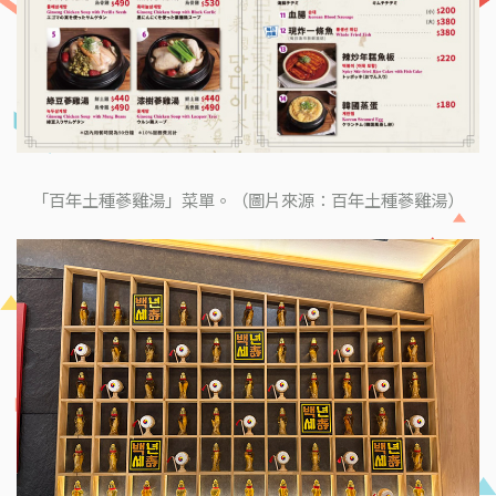
「百年土種蔘雞湯」菜單。（圖片來源：百年土種蔘雞湯）