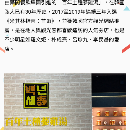
由築間餐飲集團引進的「百年土種蔘雞湯」，在韓國
弘大已有30年歷史，2017至2019年連續三年入選
《米其林指南：首爾》，並獲韓國官方觀光網站推
薦，是在地人與觀光客都喜歡造訪的人氣夯店，也是
不少明星如羅文姬、朴成熹、呂珍九、李民基的愛
店。