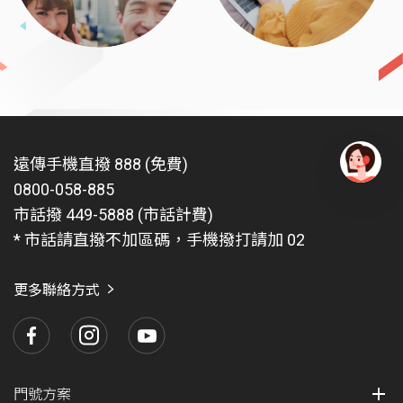
遠傳手機直撥 888 (免費)
0800-058-885
有
問
市話撥 449-5888 (市話計費)
題
* 市話請直撥不加區碼，手機撥打請加 02
找
愛
瑪
更多聯絡方式
門號方案