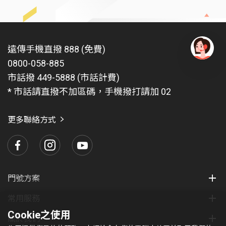
遠傳手機直撥 888 (免費)
0800-058-885
有
問
市話撥 449-5888 (市話計費)
題
* 市話請直撥不加區碼，手機撥打請加 02
找
愛
瑪
更多聯絡方式
門號方案
常用服務
Cookie之使用
關於我們