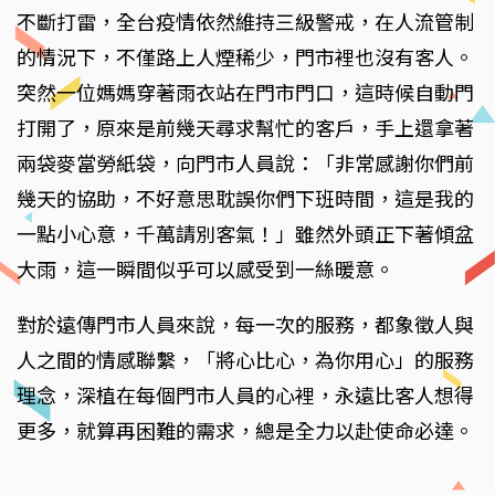
不斷打雷，全台疫情依然維持三級警戒，在人流管制
的情況下，不僅路上人煙稀少，門市裡也沒有客人。
突然一位媽媽穿著雨衣站在門市門口，這時候自動門
打開了，原來是前幾天尋求幫忙的客戶，手上還拿著
兩袋麥當勞紙袋，向門市人員說：「非常感謝你們前
幾天的協助，不好意思耽誤你們下班時間，這是我的
一點小心意，千萬請別客氣！」雖然外頭正下著傾盆
大雨，這一瞬間似乎可以感受到一絲暖意。
對於遠傳門市人員來說，每一次的服務，都象徵人與
人之間的情感聯繫，「將心比心，為你用心」的服務
理念，深植在每個門市人員的心裡，永遠比客人想得
更多，就算再困難的需求，總是全力以赴使命必達。