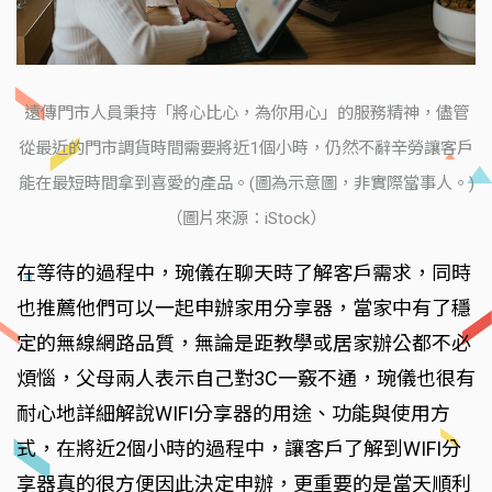
遠傳門市人員秉持「將心比心，為你用心」的服務精神，儘管
從最近的門市調貨時間需要將近1個小時，仍然不辭辛勞讓客戶
能在最短時間拿到喜愛的產品。(圖為示意圖，非實際當事人。)
（圖片來源：iStock）
在等待的過程中，琬儀在聊天時了解客戶需求，同時
也推薦他們可以一起申辦家用分享器，當家中有了穩
定的無線網路品質，無論是距教學或居家辦公都不必
煩惱，父母兩人表示自己對3C一竅不通，琬儀也很有
耐心地詳細解說WIFI分享器的用途、功能與使用方
式，在將近2個小時的過程中，讓客戶了解到WIFI分
享器真的很方便因此決定申辦，更重要的是當天順利