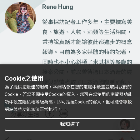
Rene Hung
從事採訪記者工作多年，主要撰寫美
食、旅遊、人物、酒類等生活相關，
秉持說真話才能讓彼此都進步的概念
報導。目前為多家媒體的特約記者，
同時也不小心斜槓了米其林等餐廳的
接案公關，並以曾待過日本酒造的經
Cookie之使用
驗與熱情考取了日本酒國際唎酒師。
為了提供您最佳的服務，本網站會在您的電腦中放置並取用我們的
Cookie，若您不願接受Cookie的寫入，您可在您使用的瀏覽器功能
項中設定隱私權等級為高，即可拒絕Cookie的寫入，但可能會導致
網站某些功能無法正常執行。
分享好生活
我知道了
有