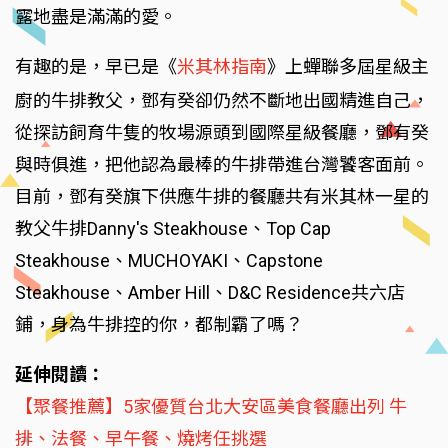
露地盡是滿滿的愛。
有趣的是，早已是《
米其林指南
》上蟬聯多屆星級主
廚的牛排教父，鄧有癸卻仍然不斷地出國精進自己，
從探訪飼育牛隻的牧場源頭到國際星級餐廳，鄧有癸
與時俱進，把他認為最棒的牛排帶進台灣饕客面前。
目前，鄧有癸旗下供應牛排的餐廳共有米其林一星的
教父牛排Danny's Steakhouse、Top Cap
Steakhouse、MUCHOYAKI、Capstone
Steakhouse、Amber Hill、D&C Residence共六店
鋪，身為牛排控的你，都制霸了嗎？
延伸閱讀：
【聚餐推薦】5家優質台北大安區美食餐廳出列 牛
排、法餐、早午餐、燒烤任挑選