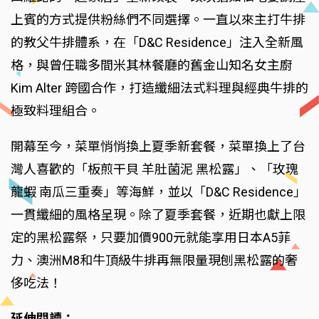
上賓的方式提供粉絲們不同選擇。一直以來主打牛排
的教父牛排體系，在「D&C Residence」注入全新風
格，與曾任職多間米其林餐廳的舊金山知名女主廚
Kim Alter 跨國合作，打造纖細法式料理與經典牛排的
極致料理組合。
開幕至今，菜單悄悄換上夏季新套餐，菜單換上了台
灣人喜歡的「板煎干貝 羊肚菌泥 黑松露」、「玫瑰
龍蝦 南瓜三重奏」等海鮮，並以「D&C Residence」
一貫纖細的風格呈現。除了夏季套餐，近期也獻上限
定的黑松露祭，只要加價900元就能享用日本A5菲
力、澳洲M8和牛頂級牛排再無限量現刨黑松露的奢
侈吃法！
延伸閱讀：