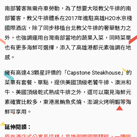
南部饕客無需舟車勞動，為了想要大啖教父牛排的南
部饕客，教父牛排體系在2017年進駐高雄H2O水京棧
國際酒店，除了同步移植台北教父牛排的奢華魅力之
外，也強調運用台灣南部當地的蔬果入菜，同時菜單
也有更多海鮮可選擇，添入了高雄港都元素強調在地
感。
擁有高達4.3顆星評價的「Capstone Steakhouse」的
菜單有套餐、單點，提供美國頂級老饕牛排、澳洲和
牛、美國頂級乾式熟成牛排之外，還可以窺見海鮮元
素確實比較多，東港黑鮪魚炙燒、澎湖火烤明蝦等海
鮮可享用。
延伸閱讀：
原來酒店式公寓長這樣！高雄御盟國際驛館，一間旅