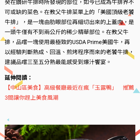
癸在鑽研牛排時所發現的部位，如今已成為牛排界不
可或缺的菜色。在教父牛排菜單上的「美國頂級老饕
牛排」，是一塊由肋眼部位再細切出來的上蓋肉，是
一頭牛僅有不到兩公斤的稀少精華部位。在教父牛
排，品嚐一塊使用最極致的USDA Prime美國牛，再
以經驗判斷熟成、回溫、煎烤程序而來的老饕牛排，
建議品嚐三至五分熟最能感受到爆汁饗宴。
延伸閱讀：
【中山區美食】高級餐廳最近在瘋「玉露鴨」 推薦
3間讓你趕上美食風潮