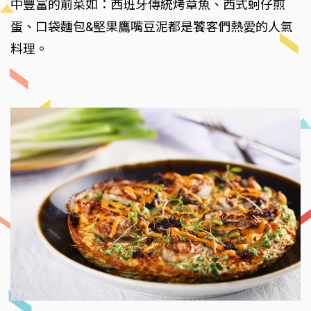
中豐富的前菜如：西班牙傳統烤章魚、西式蚵仔煎
蛋、口袋麵包&堅果鷹嘴豆泥都是饕客們熱愛的人氣
料理。