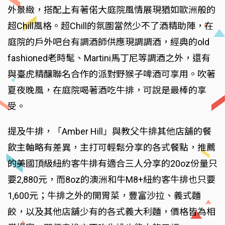
外景緻，搭配上有著偌大庭院風情展現猶如歐洲般的
超Chill風格。超Chill的氛圍當然少不了酒精助陣，在
庭院的戶外吧台有調酒師供應現調調酒，經典的old
fashioned老時髦、Martini馬丁尼等調酒之外，還有
與臺虎精釀聯名合作的派對野猴子啤酒可享用。吹著
夏夜晚風，在庭院喝著酒吃牛排，可說是最棒的享
受。
提及牛排，「Amber Hill」與教父牛排其他店舖的餐
飲主軸略有差異，主打可輕鬆分享的各式餐點，推薦
的美國頂級紐約客牛排有適合三人分享的20oz份量只
要2,880元，而8oz的澳洲和牛M8+紐約客牛排也只要
1,600元；牛排之外的開胃菜，豐富沙拉、義式麵
餃，以及其他店舖少有的各式義大利麵，價格皆為相