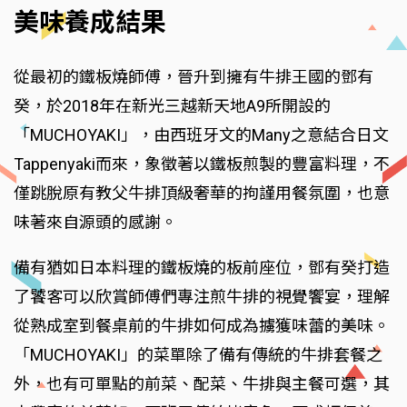
美味養成結果
從最初的鐵板燒師傅，晉升到擁有牛排王國的鄧有
癸，於2018年在新光三越新天地A9所開設的
「MUCHOYAKI」，由西班牙文的Many之意結合日文
Tappenyaki而來，象徵著以鐵板煎製的豐富料理，不
僅跳脫原有教父牛排頂級奢華的拘謹用餐氛圍，也意
味著來自源頭的感謝。
備有猶如日本料理的鐵板燒的板前座位，鄧有癸打造
了饕客可以欣賞師傅們專注煎牛排的視覺饗宴，理解
從熟成室到餐桌前的牛排如何成為擄獲味蕾的美味。
「MUCHOYAKI」的菜單除了備有傳統的牛排套餐之
外，也有可單點的前菜、配菜、牛排與主餐可選，其