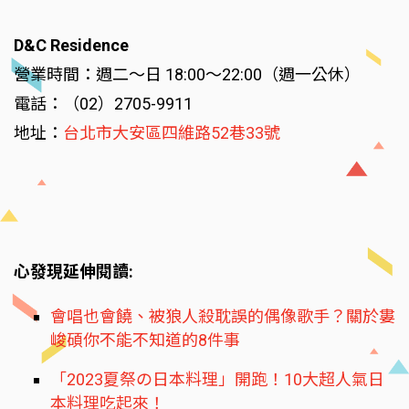
D&C Residence
營業時間：週二～日 18:00～22:00（週一公休）
電話：（02）2705-9911
地址：
台北市大安區四維路52巷33號
心發現延伸閱讀:
會唱也會饒、被狼人殺耽誤的偶像歌手？關於婁
峻碩你不能不知道的8件事
「2023夏祭の日本料理」開跑！10大超人氣日
本料理吃起來！