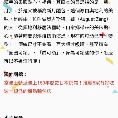
釋手的果腹點心。相傳，其原本的意思指的是「新
月」，於是又被稱為新月麵包。這個源自奧地利的美
味，是經由一位叫做奧古斯特．藏（August Zang）
的人，從奧地利移居法國時，自家鄉帶來的美味點
心。隨著時間與烘焙技術演進，現在的可頌已有「變
型」，傳統尺寸不夠看，巨大版才吸晴，甚至還有
「圈圈可頌」、「扁可頌」，身為可頌迷的你，怎麼
可以不追流行呢！
延伸閱讀：
當波士頓派遇上150年歷史日本奶霜！推薦5家有好吃
波士頓派的甜點麵包店