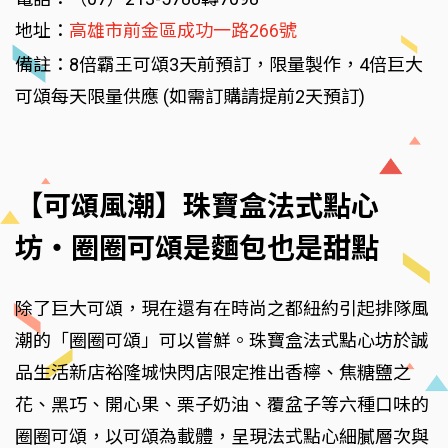
地址：
高雄市前金區成功一路266號
備註：8倍霸王可頌3天前預訂，限量製作，4倍巨大
可頌每天限量供應 (如需訂購請提前2天預訂)
【可頌風潮】珠寶盒法式點心
坊‧圈圈可頌是麵包也是甜點
除了巨大可頌，現在還有在時尚之都紐約引起排隊風
潮的「圈圈可頌」可以嘗鮮。珠寶盒法式點心坊於誠
品生活新店裕隆城快閃店限定推出香檸、焦糖鹽之
花、黑巧、開心果、栗子奶油、覆盆子等六種口味的
圈圈可頌，以可頌為載體，呈現法式點心細膩層次與