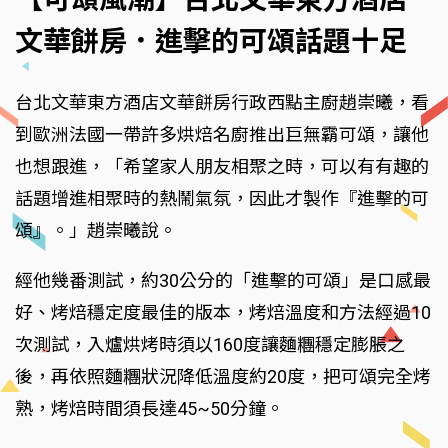
文華餅房．進擊的可頌話題十足
台北文華東方酒店文華餅房行政西點主廚趙崇曦，看
到歐洲法國一帶許多烘焙名廚推出巨無霸可頌，讓他
也想跟進，「希望家人朋友相聚之時，可以有有趣的
話題增進相聚時的熱鬧氣氛，因此才製作『進擊的可
頌』。」趙崇曦說。
經他幾番測試，約30公分的「進擊的可頌」是口感最
好、烤焙穩定度最佳的版本，烤焙溫度和方法經過10
次測試，入爐烘烤時須以160度讓麵糰穩定膨脹之
後，再依照麵糰狀況降低溫度約20度，把可頌完全烤
熟，烤焙時間須長達45~50分鐘。