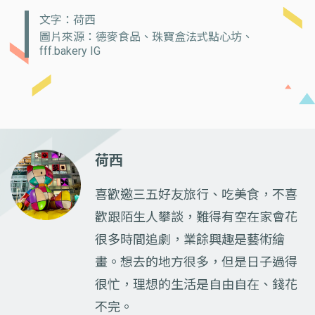
文字：荷西
圖片來源：德麥食品、珠寶盒法式點心坊、
fff.bakery IG
荷西
喜歡邀三五好友旅行、吃美食，不喜
歡跟陌生人攀談，難得有空在家會花
很多時間追劇，業餘興趣是藝術繪
畫。想去的地方很多，但是日子過得
很忙，理想的生活是自由自在、錢花
不完。