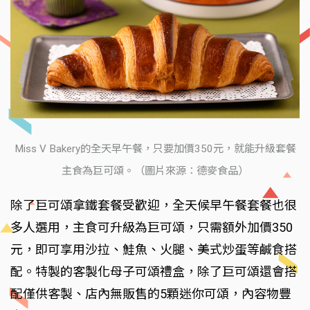
Miss V Bakery的全天早午餐，只要加價350元，就能升級套餐
主食為巨可頌。（圖片來源：德麥食品）
除了巨可頌拿鐵套餐受歡迎，全天候早午餐套餐也很
多人選用，主食可升級為巨可頌，只需額外加價350
元，即可享用沙拉、鮭魚、火腿、美式炒蛋等鹹食搭
配。特製的客製化母子可頌禮盒，除了巨可頌還會搭
配僅供客製、店內無販售的5顆迷你可頌，內容物豐