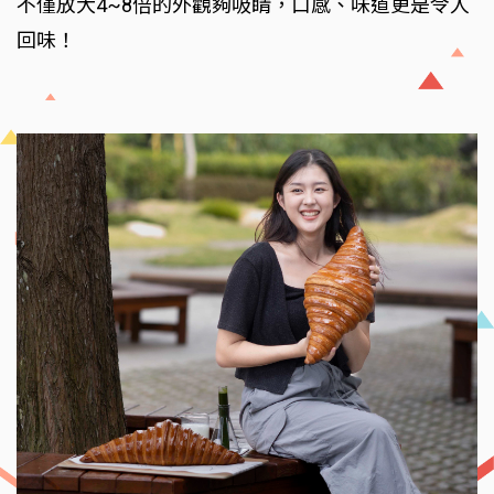
不僅放大4~8倍的外觀夠吸睛，口感、味道更是令人
回味！