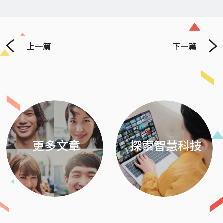
上一篇
下一篇
Previous
Next
更多文章
探索智慧科技