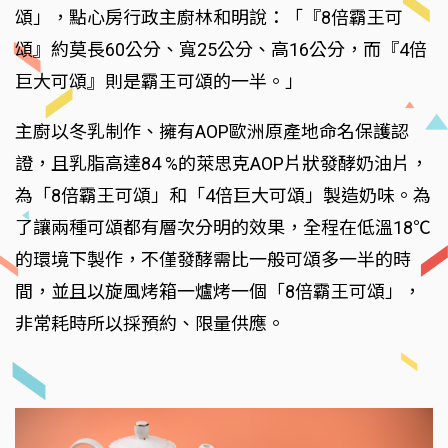
頌」，點心房行政主廚林和明說：「『8倍霸王可
頌』約莫長60公分、寬25公分、高16公分，而『4倍
巨大可頌』則是霸王可頌的一半。」
主廚以冬乳制作、擁有AOP歐洲原產地命名保護認
證，且乳脂高達84 %的萊思克AOP片狀發酵奶油片，
為「8倍霸王可頌」和「4倍巨大可頌」製造奶味。為
了讓兩種可頌都有層次分明的效果，全程在低溫18℃
的環境下製作，不僅發酵需比一般可頌多一半的時
間，並且以旋風烤箱一爐烤一個「8倍霸王可頌」，
非常耗時所以採預約、限量供應。