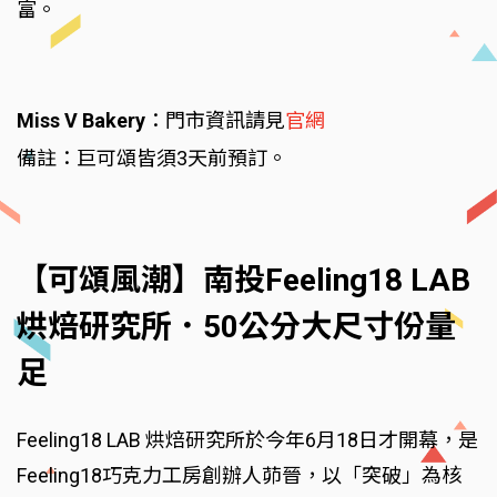
富。
Miss V Bakery
：門市資訊請見
官網
備註：巨可頌皆須3天前預訂。
【可頌風潮】南投Feeling18 LAB
烘焙研究所．50公分大尺寸份量
足
Feeling18 LAB 烘焙研究所於今年6月18日才開幕，是
Feeling18巧克力工房創辦人茆晉，以「突破」為核