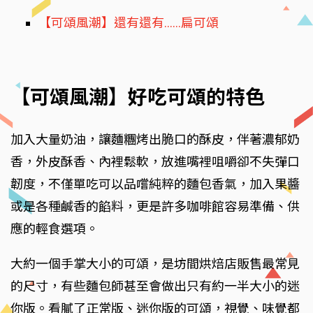
【可頌風潮】還有還有……扁可頌
【可頌風潮】好吃可頌的特色
加入大量奶油，讓麵糰烤出脆口的酥皮，伴著濃郁奶
香，外皮酥香、內裡鬆軟，放進嘴裡咀嚼卻不失彈口
韌度，不僅單吃可以品嚐純粹的麵包香氣，加入果醬
或是各種鹹香的餡料，更是許多咖啡館容易準備、供
應的輕食選項。
大約一個手掌大小的可頌，是坊間烘焙店販售最常見
的尺寸，有些麵包師甚至會做出只有約一半大小的迷
你版。看膩了正常版、迷你版的可頌，視覺、味覺都