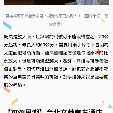
巨無霸可頌以雙手拿著，視覺效果更為驚人。（圖片來源：德
麥食品）
既然是放大版，巨無霸的稱號可不能浪得虛名，30公
分起跳、最長大約60公分，需要用兩手捧才不會因為
太重而把可頌折斷。雖然麵糰配方僅是依照原本的比
例放大，但是可頌體型越大，發酵、烤焙等可參考數
值更缺乏，如何烤焙出外殼薄酥、麵包芯香潤卻不乾
柴的巨無霸兼具美味的可頌，對烘焙師來說是需要克
服的考驗。
【可頌風潮】台北文華東方酒店