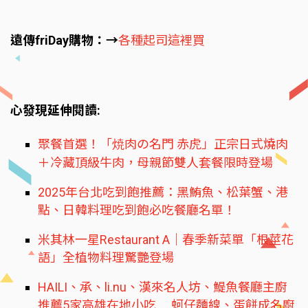
遠傳friDay購物：→
各種起司這裡買
心發現延伸閱讀:
聚餐首選！「焼肉の名門 赤虎」正宗日式燒肉
＋冷藏頂級牛肉，母親節雙人套餐限時登場
2025年台北吃到飽推薦：黑鮪魚、松葉蟹、港
點、日韓料理吃到飽必吃餐廳名單！
米其林一星Restaurant A｜春季新菜單「根莖花
語」全植物料理驚艷登場
HAILI、承、li.nu、漢來名人坊、鯷魚餐廳主廚
推薦5家高雄在地小吃 蚵仔麵線、蛋餅成名廚