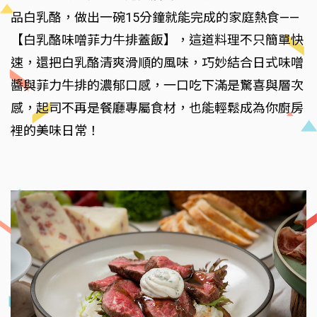
品白乳酪，做出一碗15分鐘就能完成的家庭熱食——
【白乳酪味噌菲力牛排蓋飯】，這道料理不只簡單快
速，還把白乳酪清爽滑順的風味，巧妙結合日式味噌
醬與菲力牛排的濃郁口感，一口吃下滿是驚喜與層次
感，起司不再是餐廳專屬食材，也能輕鬆成為你廚房
裡的美味日常！