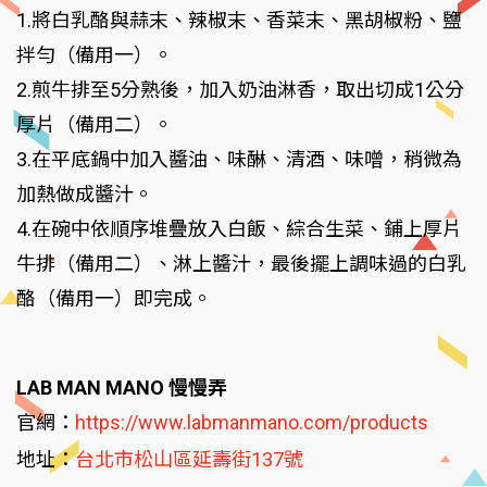
1.將白乳酪與蒜末、辣椒末、香菜末、黑胡椒粉、鹽
拌勻（備用一）。
2.煎牛排至5分熟後，加入奶油淋香，取出切成1公分
厚片（備用二）。
3.在平底鍋中加入醬油、味醂、清酒、味噌，稍微為
加熱做成醬汁。
4.在碗中依順序堆疊放入白飯、綜合生菜、鋪上厚片
牛排（備用二）、淋上醬汁，最後擺上調味過的白乳
酪（備用一）即完成。
LAB MAN MANO 慢慢弄
官網：
https://www.labmanmano.com/products
地址：
台北市松山區延壽街137號