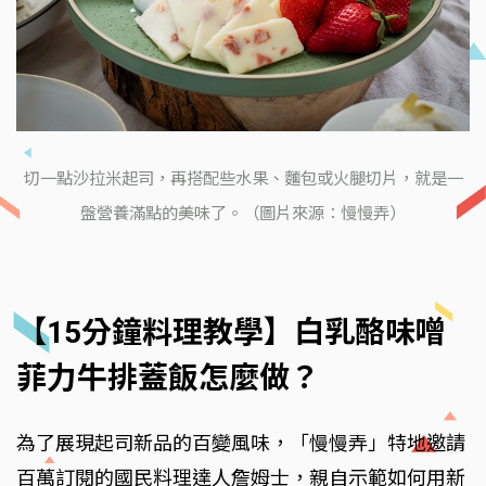
切一點沙拉米起司，再搭配些水果、麵包或火腿切片，就是一
盤營養滿點的美味了。（圖片來源：慢慢弄）
【15分鐘料理教學】白乳酪味噌
菲力牛排蓋飯怎麼做？
為了展現起司新品的百變風味，「慢慢弄」特地邀請
百萬訂閱的國民料理達人詹姆士，親自示範如何用新