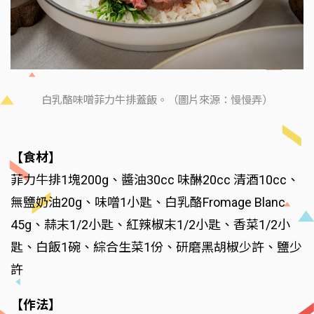
白乳酪味噌菲力牛排蓋飯。（圖片來源：慢慢弄）
【食材】
菲力牛排1塊200g、醬油30cc 味醂20cc 清酒10cc、
無鹽奶油20g、味噌1小匙、白乳酪Fromage Blanc
45g、蒜末1/2小匙、紅辣椒末1/2小匙、香菜1/2小
匙、白飯1碗、綜合生菜1份、研磨黑胡椒少許、鹽少
許
【作法】