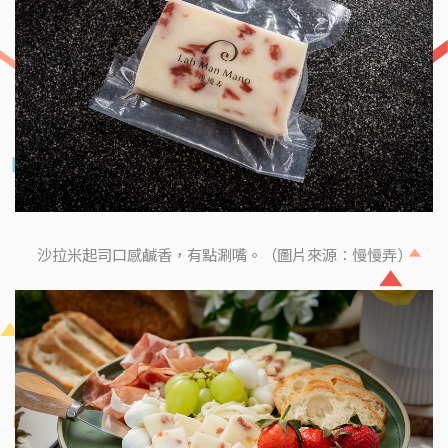
沙拉米起司口感鹹香，有點涮嘴。（圖片來源：慢慢弄）