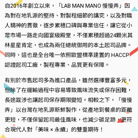
自2016年創立以來，「LAB MAN MANO 慢慢弄」因
為對在地乳源的堅持、對製程細節的講究，以及對職
人精神的貫徹，逐步累積口碑與專業信任，讓它從小
眾市場一路走向國宴級殿堂，不僅累積超過24顆米其
林星星肯定，也成為兩任總統御用的本土起司品牌。
同時，這也是全台唯一依照歐盟標準建置的 HACCP
認證起司工廠，製程專業、品質更有保障。
有別於市售起司多為進口產品，雖然選擇豐富多元，
但除了在運輸過程中容易導致風味流失或保存困難，
長途跋涉也讓起司保存期限變短。相較之下，「慢慢
弄」以台灣在地乳源新鮮製作，從產地到餐桌的距離
更短，不僅保留起司最佳風味，也減少碳足跡，更符
合現代人對「美味 × 永續」的雙重期待！