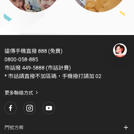
遠傳手機直撥 888 (免費)
0800-058-885
有
問
市話撥 449-5888 (市話計費)
題
* 市話請直撥不加區碼，手機撥打請加 02
找
愛
瑪
更多聯絡方式
門號方案