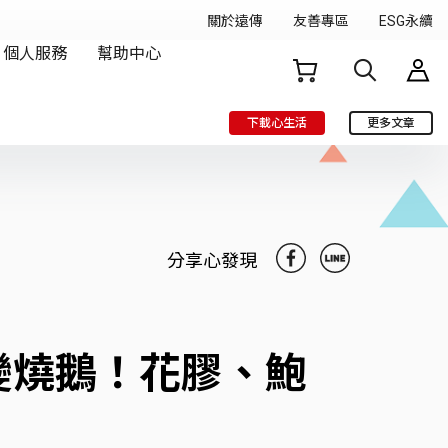
下載心生活
更多文章
分享心發現
變燒鵝！花膠、鮑