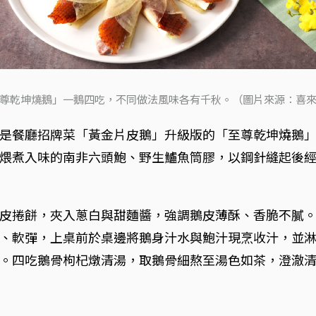
尊乾坤燒鵝」一鵝四吃，不同做法風味各有千秋。（圖片來源：喜
是餐廳招牌菜「黃金片皮鵝」升級版的「至尊乾坤燒鵝」。
煨煮入味的南非六頭鮑、野生鱸魚筒膠，以鋼針縫起後經
皮捲餅，夾入蔥白與甜麵醬，強調鵝皮薄酥、香脆不膩
、軟彈，上桌前於桌邊將鵝身汁水與鮑汁現烹收汁，並
。四吃鵝骨枸杞燉清湯，取鵝骨細熬至湯色如茶，澄澈