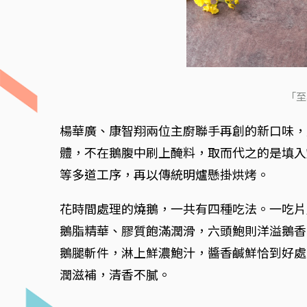
「至
楊華廣、康智翔兩位主廚聯手再創的新口味，
體，不在鵝腹中刷上醃料，取而代之的是填入
等多道工序，再以傳統明爐懸掛烘烤。
花時間處理的燒鵝，一共有四種吃法。一吃片
鵝脂精華、膠質飽滿潤滑，六頭鮑則洋溢鵝香
鵝腿斬件，淋上鮮濃鮑汁，醬香鹹鮮恰到好處
潤滋補，清香不膩。