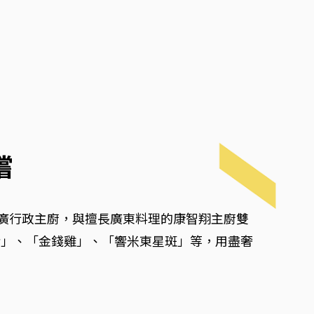
嚐
華廣行政主廚，與擅長廣東料理的康智翔主廚雙
豬」、「金錢雞」、「響米東星斑」等，用盡奢