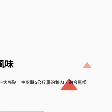
風味
一大亮點，主廚將5公斤重的鵝肉，融合黑松