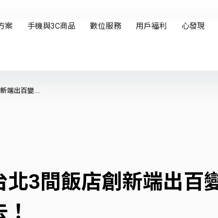
端出百變...
台北3間飯店創新端出百
去！