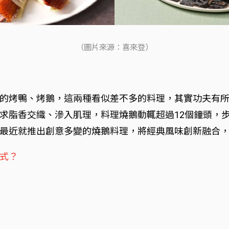
（圖片來源：喜來登）
的烤鴨、烤鵝，這兩種看似差不多的料理，其實功夫有
求脂香交織、滲入肌理，料理燒鵝動輒超過12個鐘頭，
最近就推出創意多變的燒鵝料理，將經典風味創新融合
式？