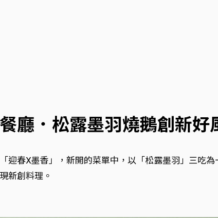
餐廳．松露墨羽燒鵝創新好
「迎春X墨香」，新開的菜單中，以「松露墨羽」三吃為
現新創料理。