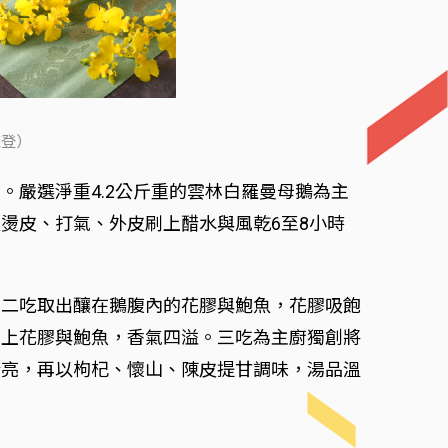
來登）
嚴選淨重4.2公斤重的雲林白羅曼母鵝為主
燙皮、打氣、外皮刷上醋水與風乾6至8小時
。二吃取出釀在鵝腹內的花膠與鮑魚，花膠吸飽
淋上花膠與鮑魚，香氣四溢。三吃為主廚獨創將
清亮，再以枸杞、懷山、陳皮提甘調味，湯品溫