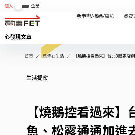
心發現文章
首頁
遠傳心生活
【燒鵝控看過來】台北3間飯店創新
生活提案
【燒鵝控看過來】
魚、松露通通加進