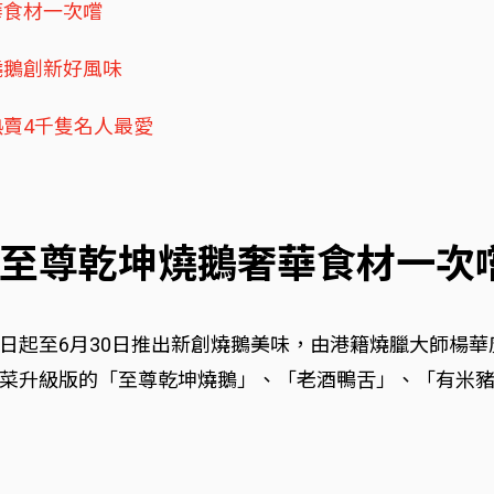
華食材一次嚐
燒鵝創新好風味
賣4千隻名人最愛
至尊乾坤燒鵝奢華食材一次
日起至6月30日推出新創燒鵝美味，由港籍燒臘大師楊
菜升級版的「至尊乾坤燒鵝」、「老酒鴨舌」、「有米