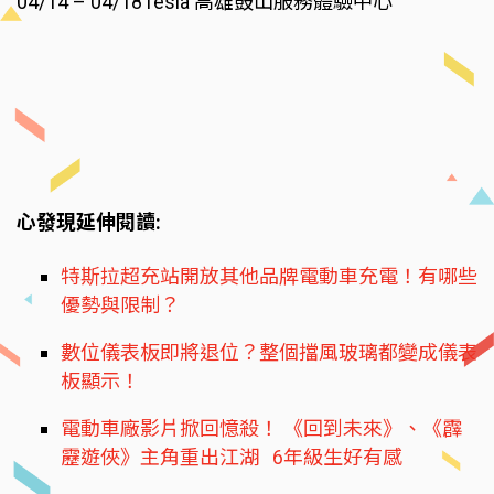
04/14 – 04/18Tesla 高雄鼓山服務體驗中心
心發現延伸閱讀:
特斯拉超充站開放其他品牌電動車充電！有哪些
優勢與限制？
數位儀表板即將退位？整個擋風玻璃都變成儀表
板顯示！
電動車廠影片掀回憶殺！ 《回到未來》、《霹
靂遊俠》主角重出江湖 6年級生好有感