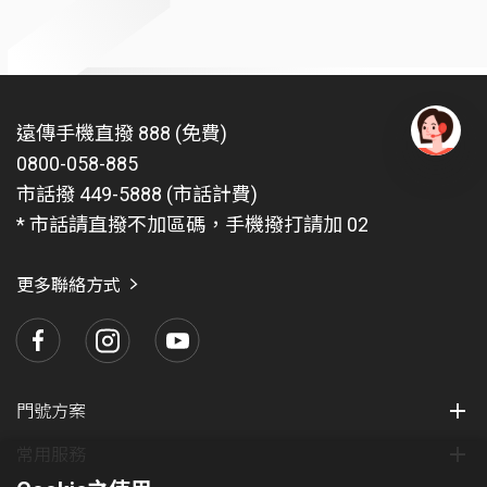
遠傳手機直撥 888 (免費)
0800-058-885
有
問
市話撥 449-5888 (市話計費)
題
* 市話請直撥不加區碼，手機撥打請加 02
找
愛
瑪
更多聯絡方式
門號方案
常用服務