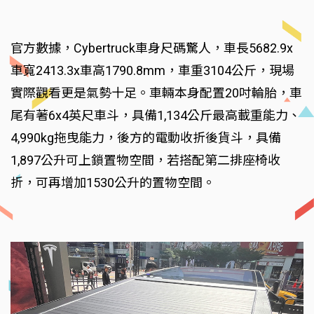
官方數據，Cybertruck車身尺碼驚人，車長5682.9x
車寬2413.3x車高1790.8mm，車重3104公斤，現場
實際觀看更是氣勢十足。車輛本身配置20吋輪胎，車
尾有著6x4英尺車斗，具備1,134公斤最高載重能力、
4,990kg拖曳能力，後方的電動收折後貨斗，具備
1,897公升可上鎖置物空間，若搭配第二排座椅收
折，可再增加1530公升的置物空間。