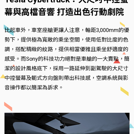
幕與高檔音響 打造出色行動劇院
比起車外，車室座艙更讓人注意，軸距3,000mm的優
勢下，提供極為寬敞的乘坐空間，使用低對比度的色
調，搭配精緻的紋路，提供相當優雅且乘坐舒適度的
感受。而Sony的科技功力絕對是車艙的一大賣點，簡
潔的設計風格底下，採用一路延伸到副駕駛的大尺寸
中控螢幕及軛式方向盤則帶出科技感，空調系統與影
音操作都以簡潔為訴求。