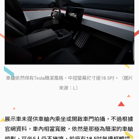
車艙依然保有Tesla簡潔風格，中控螢幕尺寸達18.5吋。（圖片
來源：L）
展示車未提供車艙內乘坐或開啟車門拍攝，不過根據
官網資料，車內相當寬敞，依然是那極為簡潔的車艙
規劃，可坐5人仍不擁擠，前座有18.5吋無邊框觸控