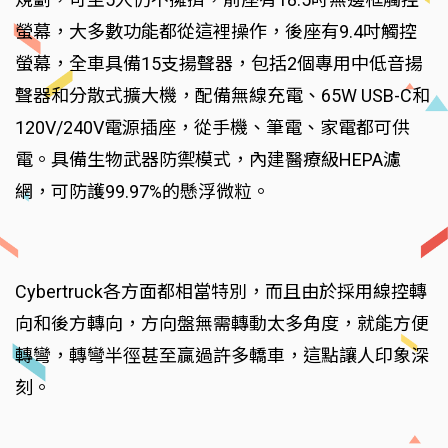
螢幕，大多數功能都從這裡操作，後座有9.4吋觸控
螢幕，全車具備15支揚聲器，包括2個專用中低音揚
聲器和分散式擴大機，配備無線充電、65W USB-C和
120V/240V電源插座，從手機、筆電、家電都可供
電。具備生物武器防禦模式，內建醫療級HEPA濾
網，可防護99.97%的懸浮微粒。
Cybertruck各方面都相當特別，而且由於採用線控轉
向和後方轉向，方向盤無需轉動太多角度，就能方便
轉彎，轉彎半徑甚至贏過許多轎車，這點讓人印象深
刻。